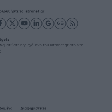
ολουθήστε το iatronet.gr
dgets
σωματώστε περιεχόμενο του iatronet.gr στο site
ς
δομένα
Διαφημιστείτε