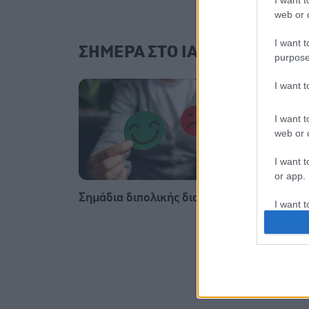
I want t
web or d
I want t
ΣΗΜΕΡΑ ΣΤΟ IATRONET.GR
purpose
I want 
I want t
web or d
I want t
or app.
Σημάδια διπολικής διαταραχής
Φυτικέ
I want t
I want t
authenti