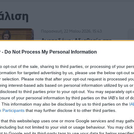
άλιση
Παρασκευή, 22 Μαΐου 2026, 15:43
Αγαπηδάκη: Αδιαθεσία στη
Βουλή - Διακομίστηκε στο
r -
Do Not Process My Personal Information
νοσοκομείο "Ευαγγελισμός"
Δεν συντρέχει λόγος ανησυχίας,
to opt-out of the sale, sharing to third parties, or processing of your per
σύμφωνα με ενημέρωση από το
formation for targeted advertising by us, please use the below opt-out s
υπουργείο Υγείας.
r selection. Please note that after your opt-out request is processed y
eing interest-based ads based on personal information utilized by us or
disclosed to third parties prior to your opt-out. You may separately opt-
losure of your personal information by third parties on the IAB’s list of
Δευτέρα, 09 Μαΐου 2011, 08:15
. This information may also be disclosed by us to third parties on the
IA
Στο νοσοκομείο
Participants
that may further disclose it to other third parties.
′Ευαγγελισμός′ η Άντα
 that this website/app uses one or more Google services and may gath
Παπανδρέου
including but not limited to your visit or usage behaviour. You may click 
Στο νοσοκομείο 'Ευαγγελισμός'
 to Google and its third-party tags to use your data for below specifi