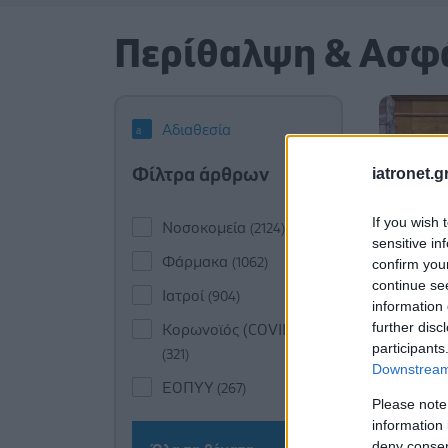
Περίθαλψη & Ασφ
Αδιαθεσία
Φίλτρα άρθρων
iatronet.g
If you wish 
Νοσοκομεία
(2124)
sensitive in
Φάρμακα
(1062)
confirm you
continue se
Ιατροί
(904)
information 
further disc
Κορωνοϊός (COVID-19)
participants
(321)
Downstream 
ΕΟΠΥΥ
(267)
Please note
information 
deny consent