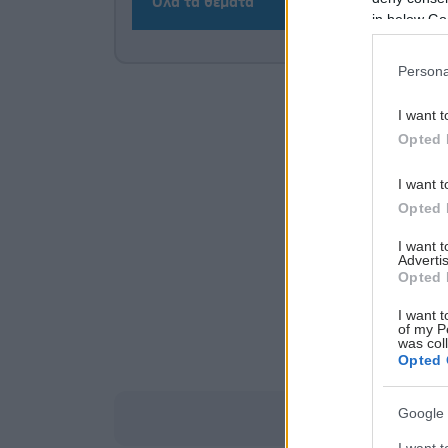
Όλα τα θέματα
in below Go
Persona
I want t
Opted 
I want t
Opted 
I want 
Advertis
Opted 
I want t
of my P
was col
Opted 
Google 