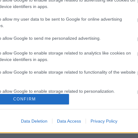
o allow Google to enable storage related to advertising like cookies on
evice identifiers in apps.
o allow my user data to be sent to Google for online advertising
s.
to allow Google to send me personalized advertising.
o allow Google to enable storage related to analytics like cookies on
evice identifiers in apps.
o allow Google to enable storage related to functionality of the website
ς ίνες και οι μορφές τους
Αδ. Γεωργιάδης στη Ρόδο: '
o allow Google to enable storage related to personalization.
ενάμιση χρόνο, το νοσοκομ
CONFIRM
είναι καινούργιο''- 'Αμεσα 
o allow Google to enable storage related to security, including
για την αντιμετώπιση των
cation functionality and fraud prevention, and other user protection.
σοβαρών ελλείψεων
προσωπικού
Data Deletion
Data Access
Privacy Policy