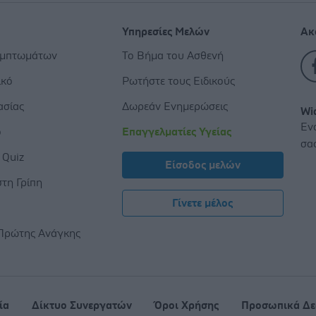
Υπηρεσίες Μελών
Ακ
υμπτωμάτων
Το Βήμα του Ασθενή
ικό
Ρωτήστε τους Ειδικούς
ασίας
Δωρεάν Ενημερώσεις
Wi
Εν
ο
Επαγγελματίες Υγείας
σα
 Quiz
Είσοδος μελών
τη Γρίπη
Γίνετε μέλος
ς
Πρώτης Ανάγκης
ία
Δίκτυο Συνεργατών
Όροι Χρήσης
Προσωπικά Δε