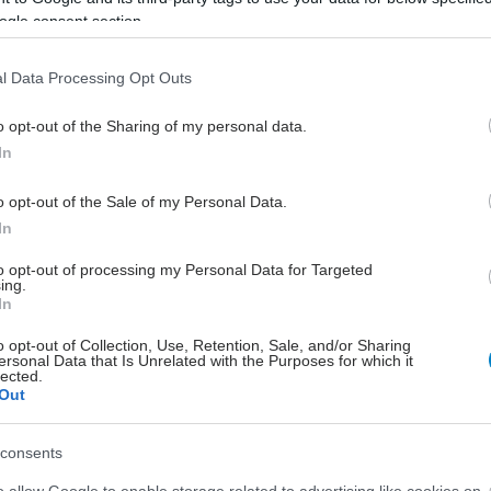
ogle consent section.
εισήχθη το απόγευμα της Δευτέρας η
σύζυγος του πρωθυπουργού, έπειτα
από μία αδιαθεσία που είχε στο
l Data Processing Opt Outs
γυμναστήριο.
o opt-out of the Sharing of my personal data.
In
o opt-out of the Sale of my Personal Data.
In
to opt-out of processing my Personal Data for Targeted
ing.
In
o opt-out of Collection, Use, Retention, Sale, and/or Sharing
ersonal Data that Is Unrelated with the Purposes for which it
lected.
Out
consents