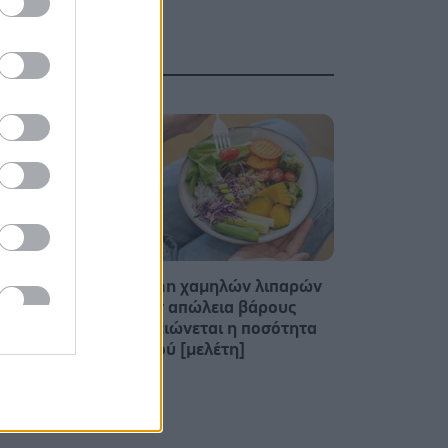
'Σε
Δίαιτα vegan χαμηλών λιπαρών
είο θα
βοηθά στην απώλεια βάρους
μέτρα
χωρίς να μειώνεται η ποσότητα
του φαγητού [μελέτη]