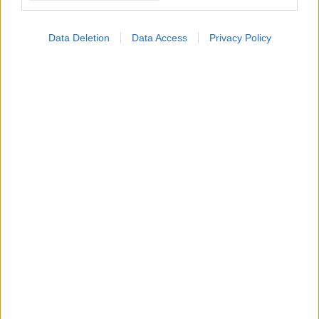
Data Deletion
Data Access
Privacy Policy
Παρασκευή, 07 Μαρτίου 2025, 13:13
Η επιβάρυνση του Διαβήτη και οι προοπτικές
μεταρρύθμισης- Συμπεράσματα για το ΕΣΥ
Η μελέτη «Το Βάρος του Διαβήτη και οι Προοπτικές
Μεταρρύθμισης: Συμπεράσματα για το Εθνικό Σύστημα
Υγείας» αποτελεί μια ολοκληρωμένη κατανόηση του
αντίκτυπου του διαβήτη στην ελληνική κοινωνία.