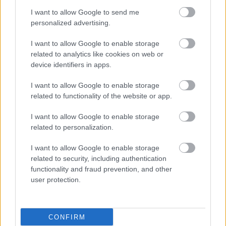
I want to allow Google to send me
personalized advertising.
I want to allow Google to enable storage
related to analytics like cookies on web or
device identifiers in apps.
I want to allow Google to enable storage
related to functionality of the website or app.
Τρίτη, 27 Μαΐου 2025, 16:57
Διαβήτης: Χωρίς τέλος τα εμπόδια για τους
I want to allow Google to enable storage
related to personalization.
ασθενείς στην Ελλάδα
Η ΠΟΣΣΑΣΔΙΑ γνωστοποιεί την ''πληθώρα προβλημάτων
I want to allow Google to enable storage
που προκαλούνται από αποφάσεις, παραλείψεις και
related to security, including authentication
συμπεριφορές θεσμικών φορέων.
functionality and fraud prevention, and other
user protection.
CONFIRM