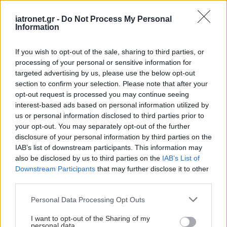
iatronet.gr -
Do Not Process My Personal
Information
If you wish to opt-out of the sale, sharing to third parties, or
processing of your personal or sensitive information for
Παρασκευή, 17 Οκτωβρίου 2025, 17:20
targeted advertising by us, please use the below opt-out
Συνάντηση ενημέρωσης φορέων για την Κοινή
section to confirm your selection. Please note that after your
Δράση (JA) CARE4DIABETES
opt-out request is processed you may continue seeing
interest-based ads based on personal information utilized by
Η διοργάνωση της συνάντησης ανήκει στην 1η Υγειονομική
us or personal information disclosed to third parties prior to
Περιφέρεια Αττικής.
your opt-out. You may separately opt-out of the further
disclosure of your personal information by third parties on the
IAB’s list of downstream participants. This information may
also be disclosed by us to third parties on the
IAB’s List of
Downstream Participants
that may further disclose it to other
third parties.
Please note that this website/app uses one or more Google
Personal Data Processing Opt Outs
services and may gather and store information including but
not limited to your visit or usage behaviour. You may click to
I want to opt-out of the Sharing of my
personal data.