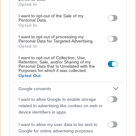
grant or deny consent to Google and its third-party tags to
Opted In
use your data for below specified purposes in below Google
consent section.
I want to opt-out of the Sale of my
Personal Data.
Opted In
Παρασκευή, 11 Ιουλίου 2025, 08:00
I want to opt-out of processing my
Personal Data for Targeted Advertising.
Με Οδηγό τον Διαβήτη - Η 10η Εκστρατεία
Opted In
Πρόληψης, με χρυσό χορηγό την Boehringer
I want to opt-out of Collection, Use,
Ingelheim Ελλάς
Retention, Sale, and/or Sharing of my
Personal Data that Is Unrelated with the
Μέσα από τη συνεργασία με την ΑΜΚΕ «Με Οδηγό τον
Purposes for which it was collected.
Opted Out
Διαβήτη», η εταιρεία ανέδειξε τη σημασία της πρόσβασης
όλων των πολιτών -ακόμη και των πιο απομακρυσμένων
Google consents
περιοχών- σε ποιοτικές υπηρεσίες πρόληψης και
ενημέρωσης.
I want to allow Google to enable storage
related to advertising like cookies on web or
device identifiers in apps.
I want to allow my user data to be sent to
Google for online advertising purposes.