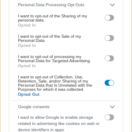
Please note that this website/app uses one or more Google
Personal Data Processing Opt Outs
services and may gather and store information including but
not limited to your visit or usage behaviour. You may click to
I want to opt-out of the Sharing of my
personal data.
grant or deny consent to Google and its third-party tags to
Opted In
use your data for below specified purposes in below Google
consent section.
I want to opt-out of the Sale of my
Personal Data.
Opted In
I want to opt-out of processing my
Personal Data for Targeted Advertising.
Opted In
I want to opt-out of Collection, Use,
Retention, Sale, and/or Sharing of my
Personal Data that Is Unrelated with the
Η αποφυγή 3 παραγόντων κινδύνου στη μέση ηλικία
Purposes for which it was collected.
Opted Out
προσθέτει 13 χρόνια χωρίς άνοια [μελέτη]
Google consents
I want to allow Google to enable storage
related to advertising like cookies on web or
device identifiers in apps.