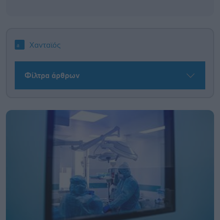
Χανταϊός
Φίλτρα άρθρων