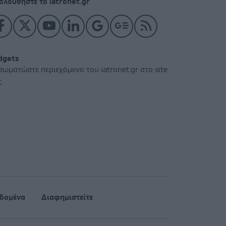
ολουθήστε το iatronet.gr
dgets
σωματώστε περιεχόμενο του iatronet.gr στο site
ς
δομένα
Διαφημιστείτε