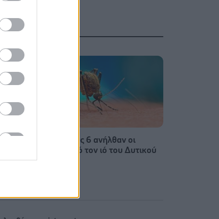
δ.
ΕΟΔΥ: Στους 6 ανήλθαν οι
αβή 7
θάνατοι από τον ιό του Δυτικού
ι τα
Νείλου