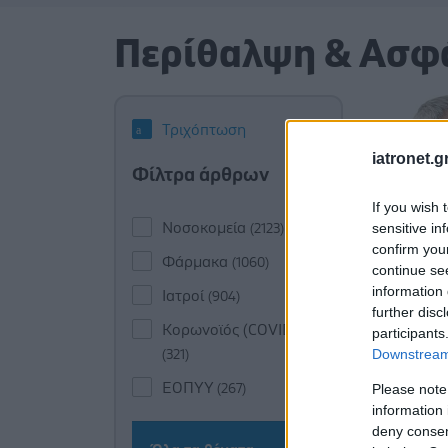
Περίθαλψη & Ασφ
Τριχόπτωση
iatronet.g
Φίλτρα άρθρων
If you wish 
Νοσοκομεία
sensitive in
(2123)
confirm you
Φάρμακα
(1060)
continue se
information 
Ιατροί
(904)
further disc
Κορωνοϊός (COVID-19)
participants
Downstream 
(321)
ΕΟΠΥΥ
Please note
(267)
information 
deny consent