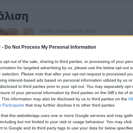
άλιση
Πέμπτη, 27 Ιουνίου 2019, 09:20
Προσοχή σε προϊόν κατά της
τριχόπτωσης που διατίθεται
r -
Do Not Process My Personal Information
μέσω Διαδικτύου - Μην το
χρησιμοποιείτε
to opt-out of the sale, sharing to third parties, or processing of your per
formation for targeted advertising by us, please use the below opt-out s
Πρόκειται για το “Rogain, 5%
r selection. Please note that after your opt-out request is processed y
MINOXIDIL TOPICAL AEROSOL HAIR
eing interest-based ads based on personal information utilized by us or
REGROWTH, TREATMENT
disclosed to third parties prior to your opt-out. You may separately opt-
REACTIVATES HAIR FOLLICLES TO
losure of your personal information by third parties on the IAB’s list of
. This information may also be disclosed by us to third parties on the
IA
STIMULATE REGROWTH, συσκευασία
Participants
that may further disclose it to other third parties.
τριών φιαλών σε σπρέι, με
περιεχόμενο 60 g/φιάλη”.
 that this website/app uses one or more Google services and may gath
including but not limited to your visit or usage behaviour. You may click 
 to Google and its third-party tags to use your data for below specifi