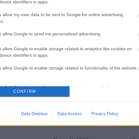
evice identifiers in apps.
o allow my user data to be sent to Google for online advertising
s.
to allow Google to send me personalized advertising.
o allow Google to enable storage related to analytics like cookies on
evice identifiers in apps.
o allow Google to enable storage related to functionality of the website
o allow Google to enable storage related to personalization.
πηρεάζει η ψυχική υγεία τη
Σε Λαμία και Καρδίτσα ο Ά
CONFIRM
ική
Γεωργιάδης για την παραλ
ασθενοφόρων του ΕΚΑΒ κα
o allow Google to enable storage related to security, including
εγκαίνια του ΚΥ Σοφάδων
cation functionality and fraud prevention, and other user protection.
Data Deletion
Data Access
Privacy Policy