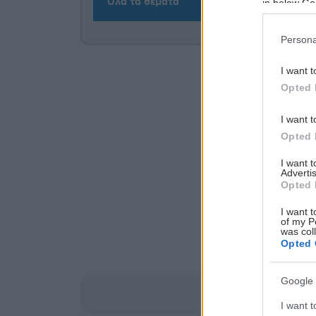
Όλα τα θέματα
in below Go
Persona
I want t
Opted 
I want t
Opted 
I want 
Advertis
Opted 
I want t
of my P
was col
Opted 
Google 
I want t