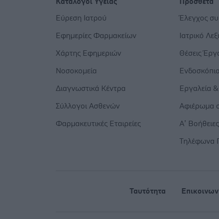
Κατάλογοι Υγείας
Πρόσθετα
Εύρεση Ιατρού
Έλεγχος σ
Εφημερίες Φαρμακείων
Ιατρικό Λεξ
Χάρτης Εφημεριών
Θέσεις Έργ
Νοσοκομεία
Ενδοσκόπι
Διαγνωστικά Κέντρα
Εργαλεία &
Σύλλογοι Ασθενών
Αφιέρωμα σ
Φαρμακευτικές Εταιρείες
Α’ Βοήθειε
Τηλέφωνα 
Ταυτότητα
Επικοινων