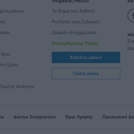
Υπηρεσίες Μελών
Ακ
υμπτωμάτων
Το Βήμα του Ασθενή
ικό
Ρωτήστε τους Ειδικούς
ασίας
Δωρεάν Ενημερώσεις
Wi
Εν
ο
Επαγγελματίες Υγείας
σα
 Quiz
Είσοδος μελών
τη Γρίπη
Γίνετε μέλος
ς
Πρώτης Ανάγκης
ία
Δίκτυο Συνεργατών
Όροι Χρήσης
Προσωπικά Δε