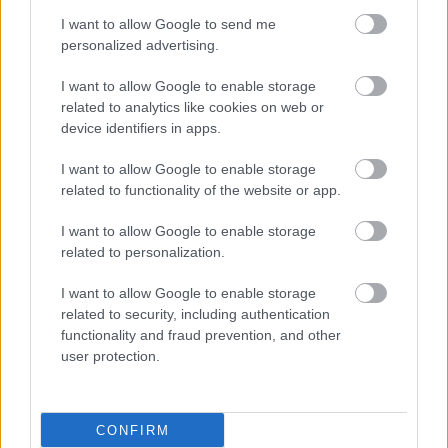
Δευτέρα, 15 Ιουλίου 2024, 10:44
I want to allow Google to send me
Covid: Επανέρχονται μάσκες και rapid test στο
personalized advertising.
Νοσοκομείο ''Μεταξά''
I want to allow Google to enable storage
Τα μέτρα τίθενται σε ισχύ από σήμερα, Δευτέρα, και για τις
related to analytics like cookies on web or
επόμενες 15 ημέρες, με πρωταρχικό γνώμονα την προστασία
device identifiers in apps.
των ογκολογικών ασθενών του Νοσοκομείου.
I want to allow Google to enable storage
related to functionality of the website or app.
I want to allow Google to enable storage
related to personalization.
I want to allow Google to enable storage
related to security, including authentication
functionality and fraud prevention, and other
user protection.
CONFIRM