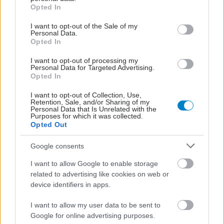
grant or deny consent to Google and its third-party tags to
Opted In
use your data for below specified purposes in below Google
Καταγγελία για εσωτερική διασπορά CoViD στο
consent section.
νοσοκομείο Κιλκίς
I want to opt-out of the Sale of my
Personal Data.
Opted In
Το Σωματείο κάνει λόγο για ταυτόχρονη νόσηση ασθενών με
συνοδά νοσήματα στην Παθολογική, καθώς και μιας
I want to opt-out of processing my
νοσηλεύτριας. Τρεις ασθενείς δυστυχώς κατέληξαν.
Personal Data for Targeted Advertising.
Opted In
I want to opt-out of Collection, Use,
Retention, Sale, and/or Sharing of my
Personal Data that Is Unrelated with the
Purposes for which it was collected.
Opted Out
Google consents
I want to allow Google to enable storage
related to advertising like cookies on web or
device identifiers in apps.
I want to allow my user data to be sent to
Google for online advertising purposes.