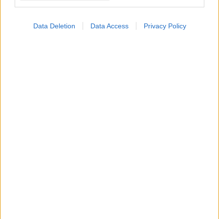
Πέμπτη, 11 Ιουλίου 2024, 11:18
50 κλίνες από το ΝΙΜΤΣ στο ΕΣΥ για κάλυψη
Data Deletion
Data Access
Privacy Policy
αναγκών CoViD έως τις 30 Σεπτεμβρίου
Οι ασθενείς δεν επιβαρύνονται με ιατρικές αμοιβές και
συμμετοχή επί των νοσηλίων.