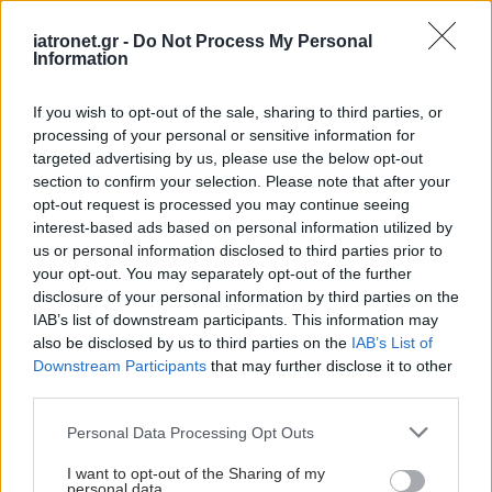
διασπορά CoViD στο νοσοκομείο Κιλκίς
iatronet.gr -
Do Not Process My Personal
Επιβάλλεται άμεση δικαστική και διοικητική διερεύνηση για
Information
την ύπαρξη ποινικών και διοικητικών ευθυνών, λέει ο
βουλευτής Κιλκίς του ΠΑΣΟΚ για την καταγγελία του
If you wish to opt-out of the sale, sharing to third parties, or
Σωματείου Εργαζομένων.
processing of your personal or sensitive information for
targeted advertising by us, please use the below opt-out
section to confirm your selection. Please note that after your
opt-out request is processed you may continue seeing
interest-based ads based on personal information utilized by
us or personal information disclosed to third parties prior to
your opt-out. You may separately opt-out of the further
disclosure of your personal information by third parties on the
IAB’s list of downstream participants. This information may
also be disclosed by us to third parties on the
IAB’s List of
Downstream Participants
that may further disclose it to other
third parties.
Please note that this website/app uses one or more Google
Personal Data Processing Opt Outs
services and may gather and store information including but
not limited to your visit or usage behaviour. You may click to
I want to opt-out of the Sharing of my
personal data.
Δευτέρα, 22 Ιουλίου 2024, 13:19