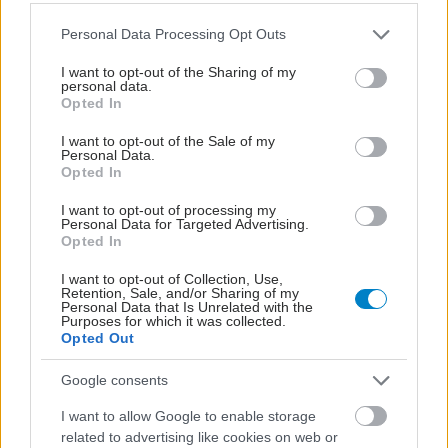
Please note that this website/app uses one or more Google
Personal Data Processing Opt Outs
services and may gather and store information including but
not limited to your visit or usage behaviour. You may click to
I want to opt-out of the Sharing of my
personal data.
grant or deny consent to Google and its third-party tags to
Opted In
use your data for below specified purposes in below Google
consent section.
I want to opt-out of the Sale of my
Personal Data.
Opted In
I want to opt-out of processing my
Personal Data for Targeted Advertising.
Φυτικές ίνες και οι μορφές τους
Opted In
I want to opt-out of Collection, Use,
Retention, Sale, and/or Sharing of my
Personal Data that Is Unrelated with the
Purposes for which it was collected.
Opted Out
Google consents
I want to allow Google to enable storage
related to advertising like cookies on web or