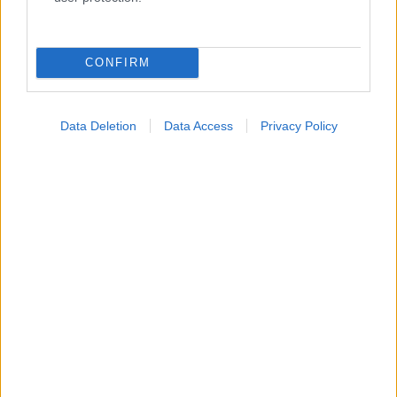
Κατάλογοι Υγείας
Εύρεση Ιατρού
CONFIRM
Εφημερίες Φαρμακείων
Χάρτης Εφημεριών
Data Deletion
Data Access
Privacy Policy
Νοσοκομεία
Διαγνωστικά Κέντρα
Σύλλογοι Ασθενών
Φαρμακευτικές Εταιρείες
Πρόσθετα
Έλεγχος συμπτωμάτων
Ιατρικό Λεξικό