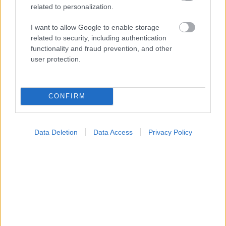
related to personalization.
I want to allow Google to enable storage
related to security, including authentication
functionality and fraud prevention, and other
user protection.
CONFIRM
Οι αλλαγές στο σώμα που θεωρούνται φυσιολογικές
με το πέρασμα του χρόνου
Data Deletion
Data Access
Privacy Policy