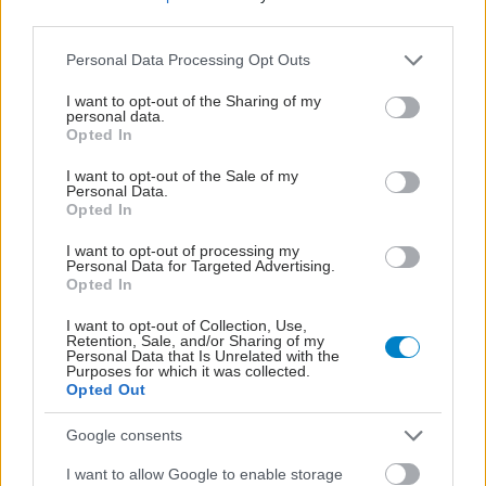
third parties.
Please note that this website/app uses one or more Google
Personal Data Processing Opt Outs
services and may gather and store information including but
not limited to your visit or usage behaviour. You may click to
I want to opt-out of the Sharing of my
personal data.
grant or deny consent to Google and its third-party tags to
Opted In
use your data for below specified purposes in below Google
consent section.
I want to opt-out of the Sale of my
Personal Data.
Opted In
I want to opt-out of processing my
Personal Data for Targeted Advertising.
Opted In
Η αποφυγή 3 παραγόντων κινδύνου στη μέση ηλικία
I want to opt-out of Collection, Use,
Retention, Sale, and/or Sharing of my
προσθέτει 13 χρόνια χωρίς άνοια [μελέτη]
Personal Data that Is Unrelated with the
Purposes for which it was collected.
Opted Out
Google consents
I want to allow Google to enable storage