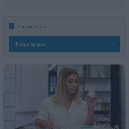
Ηπατική νόσος
Φίλτρα άρθρων