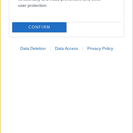
Ενσωματώστε περιεχόμενο του iatronet.gr στο site σας
user protection.
Κατάλογοι Υγείας
CONFIRM
Εύρεση Ιατρού
Εφημερίες Φαρμακείων
Data Deletion
Data Access
Privacy Policy
Χάρτης Εφημεριών
Νοσοκομεία
Διαγνωστικά Κέντρα
Σύλλογοι Ασθενών
Φαρμακευτικές Εταιρείες
Πρόσθετα
Έλεγχος συμπτωμάτων