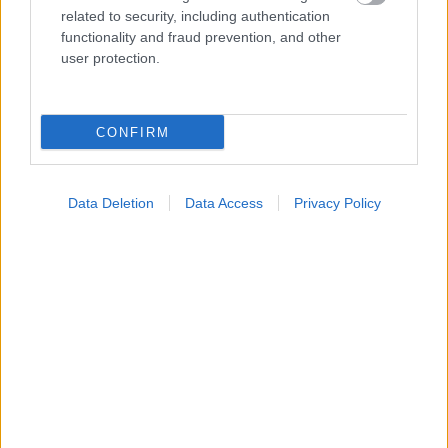
related to security, including authentication
functionality and fraud prevention, and other
user protection.
CONFIRM
Data Deletion
Data Access
Privacy Policy
Πέμπτη, 16 Δεκεμβρίου 2021, 15:27
Ευνοϊκότερο πλαίσιο για την υποβοηθούμενη
αναπαραγωγή στην Ελλάδα