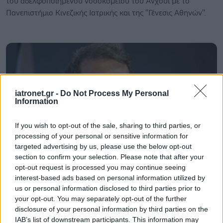
του αδελφοποιημένου νοσοκομείου του Ανχούι με το
Πανεπιστήμιο Κινεζικής Ιατρικής και της ''Γένεσις Αθηνών''.
iatronet.gr -
Do Not Process My Personal
Information
If you wish to opt-out of the sale, sharing to third parties, or
processing of your personal or sensitive information for
targeted advertising by us, please use the below opt-out
section to confirm your selection. Please note that after your
opt-out request is processed you may continue seeing
Σάββατο, 12 Αυγούστου 2023, 15:55
interest-based ads based on personal information utilized by
us or personal information disclosed to third parties prior to
Παύθηκε από τα καθήκοντά του ο πρόεδρος της
your opt-out. You may separately opt-out of the further
Αρχής Υποβοηθούμενης Αναπαραγωγής
disclosure of your personal information by third parties on the
Με απόφαση του υπουργού Υγείας, Μιχάλη Χρυσοχοΐδη.
IAB’s list of downstream participants. This information may