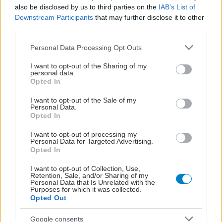
also be disclosed by us to third parties on the
IAB’s List of
Downstream Participants
that may further disclose it to other
third parties.
Please note that this website/app uses one or more Google
Personal Data Processing Opt Outs
services and may gather and store information including but
not limited to your visit or usage behaviour. You may click to
I want to opt-out of the Sharing of my
personal data.
grant or deny consent to Google and its third-party tags to
Opted In
use your data for below specified purposes in below Google
consent section.
I want to opt-out of the Sale of my
Personal Data.
Opted In
I want to opt-out of processing my
Personal Data for Targeted Advertising.
Opted In
Δευτέρα, 15 Μαΐου 2023, 16:00
I want to opt-out of Collection, Use,
Διεθνής Ημερίδα Τουρισμού Υγείας για την
Retention, Sale, and/or Sharing of my
υποβοηθούμενη αναπαραγωγή
Personal Data that Is Unrelated with the
Purposes for which it was collected.
Opted Out
Με τη συνεργασία του ΙΣΑ.
Google consents