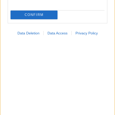
Πέμπτη, 28 Μαΐου 2015, 14:15
CONFIRM
ΕΟΠΥΥ: Εκτός “πλαφόν” τα φάρμακα για την
πνευμονική υπέρταση
Data Deletion
Data Access
Privacy Policy
Εξαιρούνται από το όριο συνταγογράφησης τα φάρμακα
κατά της πνευμονικής υπέρτασης, ανακοίνωσε την Πέμπτη η
διοίκηση του ΕΟΠΥΥ.