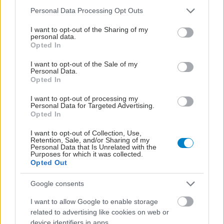
στην Ελλάδα
Please note that this website/app uses one or more Google
Personal Data Processing Opt Outs
Η νέα Μονάδα απευθύνεται σε όσους αντιμετωπίζουν
services and may gather and store information including but
not limited to your visit or usage behaviour. You may click to
I want to opt-out of the Sharing of my
προβλήματα δύσπνοιας, προσφέροντας ένα ολοκληρωμένο
personal data.
grant or deny consent to Google and its third-party tags to
πρόγραμμα διαγνωστικών εξετάσεων.
Opted In
use your data for below specified purposes in below Google
consent section.
I want to opt-out of the Sale of my
Personal Data.
Opted In
I want to opt-out of processing my
Personal Data for Targeted Advertising.
Opted In
I want to opt-out of Collection, Use,
Retention, Sale, and/or Sharing of my
Personal Data that Is Unrelated with the
Purposes for which it was collected.
Opted Out
Google consents
I want to allow Google to enable storage
Τετάρτη, 02 Μαρτίου 2016, 20:08
related to advertising like cookies on web or
Φαρμακοποιοί και πολίτες έδωσαν δυναμικό
device identifiers in apps.