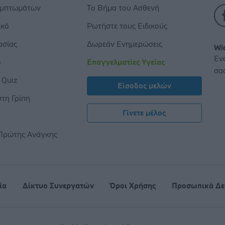
υμπτωμάτων
Το Βήμα του Ασθενή
ικό
Ρωτήστε τους Ειδικούς
ασίας
Δωρεάν Ενημερώσεις
Wi
Εν
ο
Επαγγελματίες Υγείας
σα
 Quiz
Είσοδος μελών
τη Γρίπη
Γίνετε μέλος
ς
Πρώτης Ανάγκης
ία
Δίκτυο Συνεργατών
Όροι Χρήσης
Προσωπικά Δε