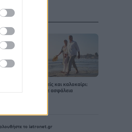
ς την
Καρδιοπαθείς και καλοκαίρι:
Διακοπές με ασφάλεια
ολουθήστε το iatronet.gr