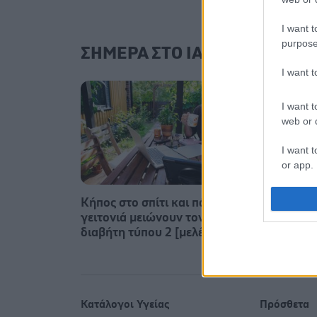
I want t
purpose
ΣΗΜΕΡΑ ΣΤΟ IATRONET.GR
I want 
I want t
web or d
I want t
or app.
I want t
Κήπος στο σπίτι και πάρκα στη
Βασιλ
γειτονιά μειώνουν τον κίνδυνο
«κόκκι
I want t
διαβήτη τύπου 2 [μελέτη]
του Δ
authenti
Κατάλογοι Υγείας
Πρόσθετα