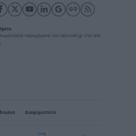
dgets
σωματώστε περιεχόμενο του iatronet.gr στο site
ς
δομένα
Διαφημιστείτε