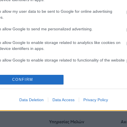
o allow my user data to be sent to Google for online advertising
s.
to allow Google to send me personalized advertising.
o allow Google to enable storage related to analytics like cookies on
evice identifiers in apps.
o allow Google to enable storage related to functionality of the website
o allow Google to enable storage related to personalization.
CONFIRM
ακόπουλος : Στο
Επηρεάζει η σειρά γέννηση
νο» η Αττική για τον ιό
εκδήλωση συγκεκριμένων
o allow Google to enable storage related to security, including
υτικού Νείλου
νόσων;
cation functionality and fraud prevention, and other user protection.
Data Deletion
Data Access
Privacy Policy
Υπηρεσίες Μελών
Ακ