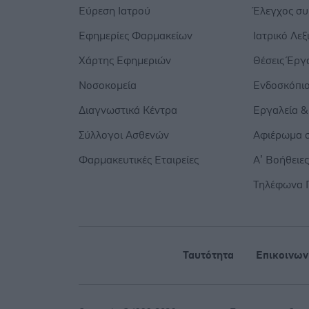
Εύρεση Ιατρού
Έλεγχος σ
Εφημερίες Φαρμακείων
Ιατρικό Λεξ
Χάρτης Εφημεριών
Θέσεις Έργ
Νοσοκομεία
Ενδοσκόπι
Διαγνωστικά Κέντρα
Εργαλεία &
Σύλλογοι Ασθενών
Αφιέρωμα σ
Φαρμακευτικές Εταιρείες
Α’ Βοήθειε
Τηλέφωνα 
Ταυτότητα
Επικοινων