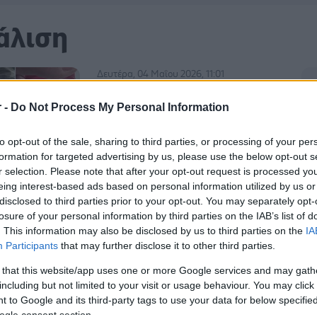
άλιση
Δευτέρα, 04 Μαΐου 2026, 11:01
Επτάχρονος μαθητής
r -
Do Not Process My Personal Information
κινδύνευσε όταν ελατήριο
που κατάπιε σφηνώθηκε στον
to opt-out of the sale, sharing to third parties, or processing of your per
πνεύμονά του
formation for targeted advertising by us, please use the below opt-out s
Όταν διάβαζε κατάπιε ελατήριο από
r selection. Please note that after your opt-out request is processed y
eing interest-based ads based on personal information utilized by us or
γόμα με μηχανισμό, την οποία το
disclosed to third parties prior to your opt-out. You may separately opt-
παιδί είχε αποσυναρμολογήσει, και
losure of your personal information by third parties on the IAB’s list of
την έβαλε στο στόμα του.
. This information may also be disclosed by us to third parties on the
IA
Participants
that may further disclose it to other third parties.
 that this website/app uses one or more Google services and may gath
including but not limited to your visit or usage behaviour. You may click 
 to Google and its third-party tags to use your data for below specifi
ogle consent section.