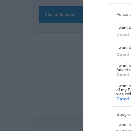
Persona
Όλα τα θέματα
I want t
Opted 
I want t
Opted 
I want 
Advertis
Opted 
I want t
of my P
was col
Opted 
Google 
I want t
web or d