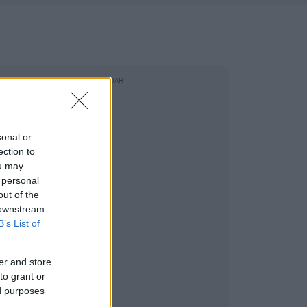
sonal or
ection to
ou may
 personal
out of the
 downstream
B’s List of
er and store
to grant or
ed purposes