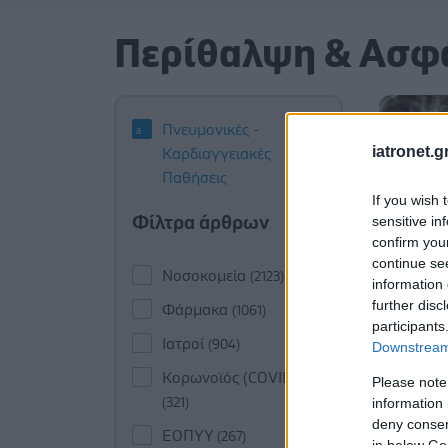
Περίθαλψη & Ασφ
Πνευμονικές -
iatronet.g
Καρδιαγγειακές
Παθήσεις
If you wish 
Φίλτρα άρθρων
sensitive in
confirm you
continue se
Νοσοκομεία
(2123)
information 
further disc
Φάρμακα
(1061)
participants
Ιατροί
(904)
Downstream 
Κορωνοϊός (COVID-19)
Please note
information 
(321)
deny consent
ΕΟΠΥΥ
(267)
in below Go