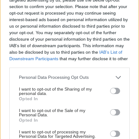
Επηρεάζει η σειρά γέννησης την εκδήλωση
section to confirm your selection. Please note that after your
συγκεκριμένων νόσων;
opt-out request is processed you may continue seeing
interest-based ads based on personal information utilized by
us or personal information disclosed to third parties prior to
your opt-out. You may separately opt-out of the further
disclosure of your personal information by third parties on the
IAB’s list of downstream participants. This information may
also be disclosed by us to third parties on the
IAB’s List of
Downstream Participants
that may further disclose it to other
third parties.
Please note that this website/app uses one or more Google
Personal Data Processing Opt Outs
services and may gather and store information including but
not limited to your visit or usage behaviour. You may click to
I want to opt-out of the Sharing of my
personal data.
grant or deny consent to Google and its third-party tags to
Opted In
use your data for below specified purposes in below Google
consent section.
I want to opt-out of the Sale of my
Καρδιοπαθείς και καλοκαίρι: Διακοπές με ασφάλεια
Personal Data.
Opted In
I want to opt-out of processing my
Personal Data for Targeted Advertising.