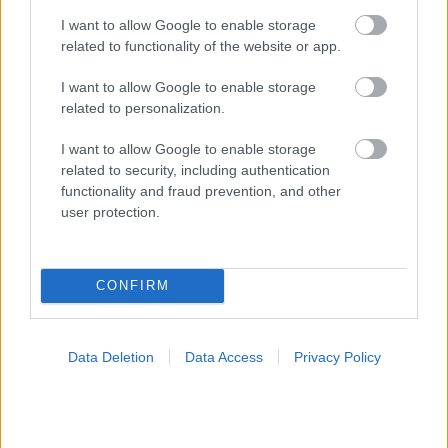
I want to allow Google to enable storage
related to functionality of the website or app.
I want to allow Google to enable storage
related to personalization.
Ο CEO της GSK στοχεύει σε εξοικονόμηση κόστους
2,5 δισ. δολαρίων από ώριμα προϊόντα, προμήθειες
I want to allow Google to enable storage
και αλυσίδα εφοδιασμού
related to security, including authentication
functionality and fraud prevention, and other
user protection.
Ακολουθήστε το iatronet.gr
CONFIRM
Data Deletion
Data Access
Privacy Policy
Widgets
Ενσωματώστε περιεχόμενο του iatronet.gr στο site σας