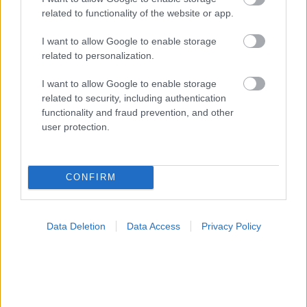
related to functionality of the website or app.
I want to allow Google to enable storage
Η ανθρώπινη πλευρά της ρομποτικής χειρουργικής-
related to personalization.
Παρακολουθώντας το στρες των χειρουργών στο
χειρουργείο
I want to allow Google to enable storage
related to security, including authentication
functionality and fraud prevention, and other
user protection.
Ακολουθήστε το iatronet.gr
CONFIRM
Widgets
Data Deletion
Data Access
Privacy Policy
Ενσωματώστε περιεχόμενο του iatronet.gr στο site σας
Κατάλογοι Υγείας
Εύρεση Ιατρού