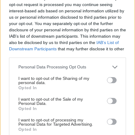
opt-out request is processed you may continue seeing
interest-based ads based on personal information utilized by
us or personal information disclosed to third parties prior to
your opt-out. You may separately opt-out of the further
disclosure of your personal information by third parties on the
IAB’s list of downstream participants. This information may
also be disclosed by us to third parties on the
IAB’s List of
Downstream Participants
that may further disclose it to other
third parties.
Please note that this website/app uses one or more Google
Personal Data Processing Opt Outs
services and may gather and store information including but
not limited to your visit or usage behaviour. You may click to
I want to opt-out of the Sharing of my
Η αποφυγή 3 παραγόντων κινδύνου στη μέση ηλικία
personal data.
grant or deny consent to Google and its third-party tags to
προσθέτει 13 χρόνια χωρίς άνοια [μελέτη]
Opted In
use your data for below specified purposes in below Google
consent section.
I want to opt-out of the Sale of my
Personal Data.
Opted In
I want to opt-out of processing my
Personal Data for Targeted Advertising.
Opted In