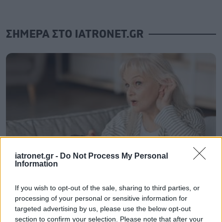
ΣΗΜΕΡΑ ΣΤΟ IATRONET.GR
iatronet.gr -
Do Not Process My Personal
Information
Οι αλλαγές στο σώμα που θεωρούνται φυσιολογικές
If you wish to opt-out of the sale, sharing to third parties, or
με το πέρασμα του χρόνου
processing of your personal or sensitive information for
targeted advertising by us, please use the below opt-out
section to confirm your selection. Please note that after your