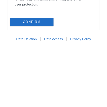
Ενσωματώστε περιεχόμενο του iatronet.gr στο site σας
user protection.
Κατάλογοι Υγείας
CONFIRM
Εύρεση Ιατρού
Εφημερίες Φαρμακείων
Data Deletion
Data Access
Privacy Policy
Χάρτης Εφημεριών
Νοσοκομεία
Διαγνωστικά Κέντρα
Σύλλογοι Ασθενών
Φαρμακευτικές Εταιρείες
Πρόσθετα
Έλεγχος συμπτωμάτων