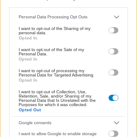
third parties.
Please note that this website/app uses one or more Google
Personal Data Processing Opt Outs
services and may gather and store information including but
not limited to your visit or usage behaviour. You may click to
I want to opt-out of the Sharing of my
personal data.
grant or deny consent to Google and its third-party tags to
Opted In
use your data for below specified purposes in below Google
consent section.
I want to opt-out of the Sale of my
Personal Data.
Opted In
I want to opt-out of processing my
Personal Data for Targeted Advertising.
Opted In
ΕΟΔΥ: Στους 6 ανήλθαν οι θάνατοι από τον ιό του
Δυτικού Νείλου
I want to opt-out of Collection, Use,
Retention, Sale, and/or Sharing of my
Personal Data that Is Unrelated with the
Purposes for which it was collected.
Opted Out
Google consents
I want to allow Google to enable storage