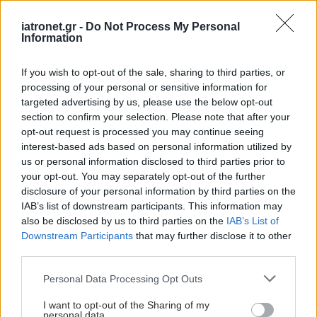
iatronet.gr -
Do Not Process My Personal
Information
If you wish to opt-out of the sale, sharing to third parties, or
processing of your personal or sensitive information for
targeted advertising by us, please use the below opt-out
section to confirm your selection. Please note that after your
opt-out request is processed you may continue seeing
interest-based ads based on personal information utilized by
us or personal information disclosed to third parties prior to
your opt-out. You may separately opt-out of the further
disclosure of your personal information by third parties on the
Πέμπτη, 17 Φεβρουαρίου 2022, 09:48
IAB’s list of downstream participants. This information may
Τεστ DNA που μπορεί να ανιχνεύσει ταυτόχρονα
also be disclosed by us to third parties on the
IAB’s List of
πολλές νευρολογικές παθήσεις
Downstream Participants
that may further disclose it to other
third parties.
Τι αναφέρεται σε δημοσίευση στο επιστημονικό περιοδικό
"The Lancet Neurology".
Please note that this website/app uses one or more Google
Personal Data Processing Opt Outs
services and may gather and store information including but
not limited to your visit or usage behaviour. You may click to
I want to opt-out of the Sharing of my
personal data.