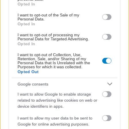
grant or deny consent to Google and its third-party tags to
Opted In
use your data for below specified purposes in below Google
consent section.
I want to opt-out of the Sale of my
Personal Data.
Opted In
I want to opt-out of processing my
Personal Data for Targeted Advertising.
Opted In
I want to opt-out of Collection, Use,
Retention, Sale, and/or Sharing of my
Personal Data that Is Unrelated with the
Purposes for which it was collected.
Opted Out
Τρίτη, 08 Οκτωβρίου 2019, 19:30
Google consents
Διαβήτης τύπου 1: Τα δάκρυα θα δείχνουν
επερχόμενες επιπλοκές;
I want to allow Google to enable storage
related to advertising like cookies on web or
Εξέταση δακρύων θα μπορούσε να είναι το μέλλον της
device identifiers in apps.
εξέτασης για διαβητική περιφερική νευροπάθεια.
I want to allow my user data to be sent to
Google for online advertising purposes.