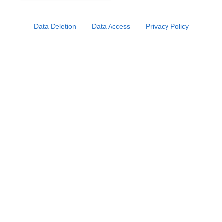
Data Deletion
Data Access
Privacy Policy
Τετάρτη, 24 Ιανουαρίου 2018, 14:04
Βλαστοκύτταρα: Πρόοδος στη θεραπεία του
σακχαρώδη διαβήτη
Σήμερα διεξάγονται 4 κλινικές μελέτες με τη χρήση
αυτόλογων μεσεγχυματικών βλαστοκυττάρων. Oι τρεις
αφορούν τη ρύθμιση της λειτουργίας του ανοσοποιητικού
και η τέταρτη τη θεραπεία της διαβητικής νευροπάθειας.