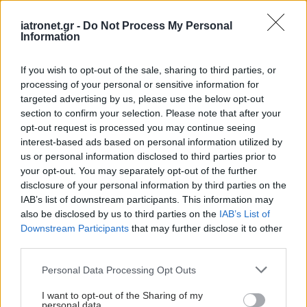
iatronet.gr -
Do Not Process My Personal
Information
If you wish to opt-out of the sale, sharing to third parties, or
processing of your personal or sensitive information for
targeted advertising by us, please use the below opt-out
section to confirm your selection. Please note that after your
opt-out request is processed you may continue seeing
interest-based ads based on personal information utilized by
us or personal information disclosed to third parties prior to
your opt-out. You may separately opt-out of the further
Πέμπτη, 13 Απριλίου 2023, 16:35
disclosure of your personal information by third parties on the
Η ενδομητρίωση συνδέεται με αυξημένο
IAB’s list of downstream participants. This information may
κίνδυνο καρδιαγγειακής νόσου [μελέτη]
also be disclosed by us to third parties on the
IAB’s List of
Downstream Participants
that may further disclose it to other
Αποτελέσματα επισκόπησης έδειξαν ότι η ενδομητρίωση
third parties.
αύξανε σημαντικά τον κίνδυνο ισχαιμικής καρδιοπάθειας και
εγκεφαλοαγγειακής νόσου.
Please note that this website/app uses one or more Google
Personal Data Processing Opt Outs
services and may gather and store information including but
not limited to your visit or usage behaviour. You may click to
I want to opt-out of the Sharing of my
personal data.