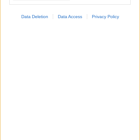
Data Deletion
Data Access
Privacy Policy
Τετάρτη, 16 Μαρτίου 2022, 19:45
Ενδομητρίωση και καρκίνος ωοθηκών
συνδέονται γενετικά
Νέα έρευνα δείχνει πως γυναίκες με ορισμένους γενετικούς
δείκτες που τις προδιαθέτουν στην ενδομητρίωση, έχουν
επίσης υψηλότερο κίνδυνο για ορισμένους υπότυπους
καρκίνου στις ωοθήκες.