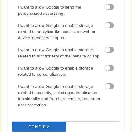
I want to allow Google to send me
personalized advertising.
I want to allow Google to enable storage
related to analytics like cookies on web or
device identifiers in apps.
I want to allow Google to enable storage
related to functionality of the website or app.
I want to allow Google to enable storage
related to personalization.
Τετάρτη, 21 Σεπτεμβρίου 2022, 17:43
Ερευνητές αναπτύσσουν εργαλείο για τη
I want to allow Google to enable storage
διάγνωση της ενδομητρίωσης από το αίμα της
related to security, including authentication
περιόδου
functionality and fraud prevention, and other
user protection.
Πιστεύουν ότι ενδεχομένως είναι εφικτό να διαγνώσουν την
πάθηση χρησιμοποιώντας το αίμα της έμμηνης ρύσης που
έχει ιδιαίτερα χαρακτηριστικά σε ασθενείς με ενδομητρίωση.
CONFIRM