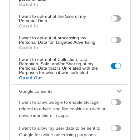
grant or deny consent to Google and its third-party tags to
Opted In
use your data for below specified purposes in below Google
consent section.
I want to opt-out of the Sale of my
Personal Data.
Opted In
I want to opt-out of processing my
Personal Data for Targeted Advertising.
Opted In
I want to opt-out of Collection, Use,
Retention, Sale, and/or Sharing of my
Personal Data that Is Unrelated with the
Purposes for which it was collected.
Opted Out
Δευτέρα, 09 Ιανουαρίου 2023, 19:27
Google consents
Δημιουργήθηκε κυτταρικός άτλας για την
ενδομητρίωση
I want to allow Google to enable storage
related to advertising like cookies on web or
Αναμένεται να συμβάλει στη βελτίωση των θεραπευτικών
device identifiers in apps.
επιλογών.
I want to allow my user data to be sent to
Google for online advertising purposes.