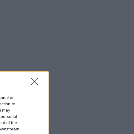
sonal or
ection to
ou may
 personal
out of the
 downstream