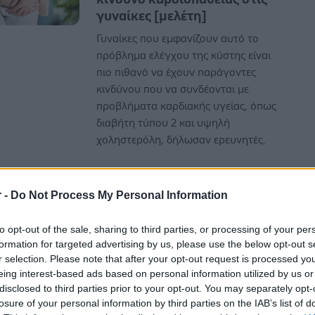
γυναίκες [μελέτη]
Γυναίκες που εμφανίζουν αυτό το
πρόβλημα ελέγχου της κύστης είναι
πιο πιθανό να έχουν παράγοντες
κινδύνου που να συνδέονται με
προβλήματα καρδιακής υγείας, όπως
διαβήτη τύπου 2 και υψηλή
χοληστερόλη, δήλωσαν ερευνητές.
r -
Do Not Process My Personal Information
to opt-out of the sale, sharing to third parties, or processing of your per
Τετάρτη, 19 Φεβρουαρίου 2025, 16:41
formation for targeted advertising by us, please use the below opt-out s
r selection. Please note that after your opt-out request is processed y
Η ανθυγιεινή διατροφή
eing interest-based ads based on personal information utilized by us or
συνδέεται με ακράτεια ούρων
disclosed to third parties prior to your opt-out. You may separately opt-
στις γυναίκες [μελέτη]
losure of your personal information by third parties on the IAB’s list of