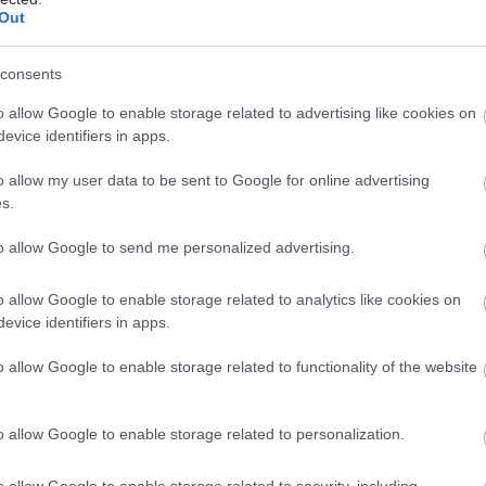
Out
Δευτέρα, 02 Δεκεμβρίου 2024, 15:20
consents
Ακράτεια ούρων: Ένα
πρόβλημα με τρεις λύσεις
o allow Google to enable storage related to advertising like cookies on
evice identifiers in apps.
Ένα πρόβλημα ταμπού, με οδυνηρές
επιπτώσεις αλλά αποτελεσματική
o allow my user data to be sent to Google for online advertising
αντιμετώπιση.
s.
to allow Google to send me personalized advertising.
Τρίτη, 10 Σεπτεμβρίου 2024, 19:10
o allow Google to enable storage related to analytics like cookies on
Γιόγκα και διατάσεις κατά της
evice identifiers in apps.
ακράτειας στις γυναίκες
[μελέτη]
o allow Google to enable storage related to functionality of the website
Στο πρόγραμμα γιόγκα οι
συμμετέχουσες έμαθαν 16 στάσεις
o allow Google to enable storage related to personalization.
hatha yoga με στόχο την ενδυνάμωση
του πυελικού εδάφους.
o allow Google to enable storage related to security, including