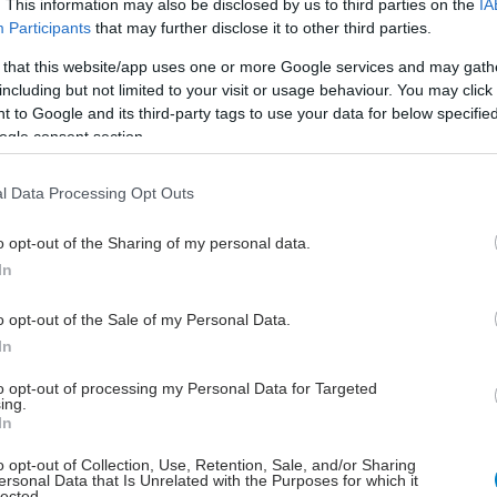
Η προτίμηση των γυναικών μέσης
. This information may also be disclosed by us to third parties on the
IA
Participants
that may further disclose it to other third parties.
ηλικίας στο junk-food θα μπορούσε
να συμβάλλει στην ακράτεια,
 that this website/app uses one or more Google services and may gath
αναφέρει νέα έρευνα.
including but not limited to your visit or usage behaviour. You may click 
 to Google and its third-party tags to use your data for below specifi
ogle consent section.
Πέμπτη, 16 Ιανουαρίου 2025, 11:32
Θεραπεία
l Data Processing Opt Outs
Νευροτροποποίησης Ιερού
o opt-out of the Sharing of my personal data.
Νεύρου στο ΥΓΕΙΑ
In
Πραγματοποιήθηκε με επιτυχία
θεραπεία με την τοποθέτηση
o opt-out of the Sale of my Personal Data.
νευροτροποποιητή ιερού νεύρου
In
(Sacral Neuromodulation Treatment)
to opt-out of processing my Personal Data for Targeted
από τον κ. Δημήτριο Κομπόγιωργα,
ing.
Νευροχειρουργό ΥΓΕΙΑ - Μελέτη
In
Δυναμικών Εγκεφαλονωτιαίου
o opt-out of Collection, Use, Retention, Sale, and/or Sharing
Υγρού.
ersonal Data that Is Unrelated with the Purposes for which it
lected.