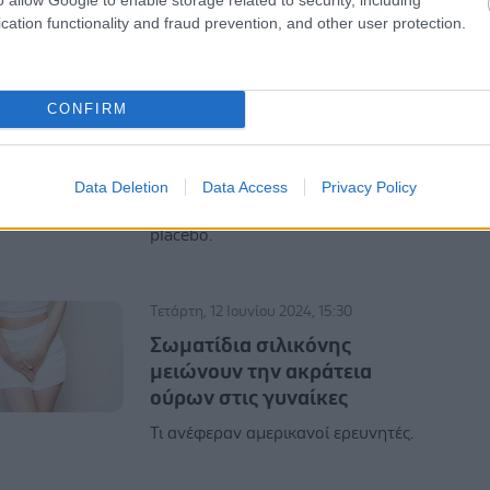
cation functionality and fraud prevention, and other user protection.
Δευτέρα, 15 Ιουλίου 2024, 15:03
Δοκιμάζεται πειραματικό
CONFIRM
φάρμακο για την ακράτεια
Το TAS-303, μείωσε τη συχνότητα
των διαρροιών κατά 58%, σε
Data Deletion
Data Access
Privacy Policy
σύγκριση με μείωση 47% στην ομάδα
placebo.
Τετάρτη, 12 Ιουνίου 2024, 15:30
Σωματίδια σιλικόνης
μειώνουν την ακράτεια
ούρων στις γυναίκες
Τι ανέφεραν αμερικανοί ερευνητές.