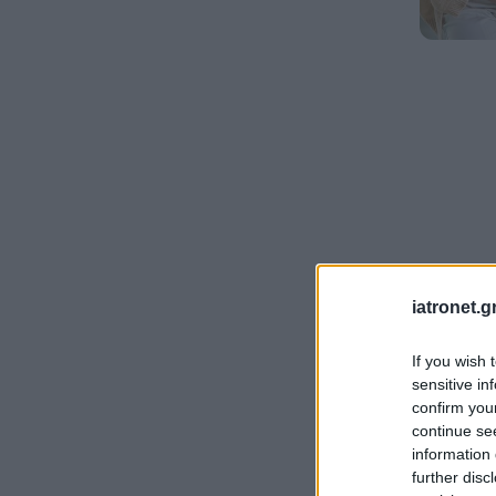
iatronet.g
If you wish 
sensitive in
confirm you
continue se
information 
further disc