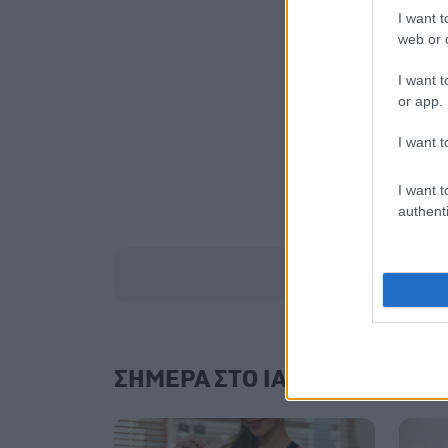
I want t
web or d
I want t
or app.
I want t
I want t
authenti
ΣΗΜΕΡΑ ΣΤΟ IATRONET.GR