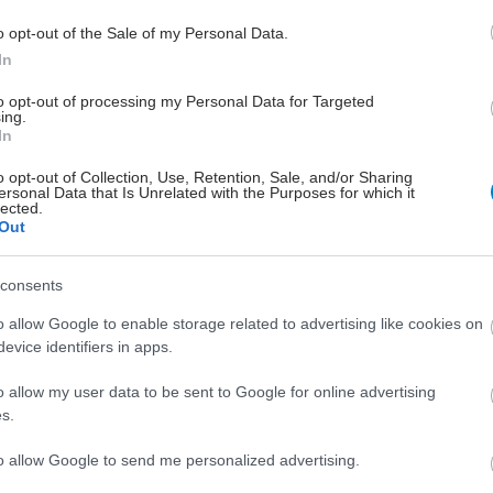
μεγάλη μετα-ανάλυση δεδομένων
o opt-out of the Sale of my Personal Data.
ασθενών.
In
to opt-out of processing my Personal Data for Targeted
ing.
Πέμπτη, 20 Νοεμβρίου 2025, 13:19
In
Νέες μη ορμονικές θεραπείες
o opt-out of Collection, Use, Retention, Sale, and/or Sharing
για τις εξάψεις
ersonal Data that Is Unrelated with the Purposes for which it
lected.
Ελπίδα για γυναίκες με πρόωρη
Out
κλιμακτήριο μετά από αντικαρκινικές
θεραπείες.
consents
o allow Google to enable storage related to advertising like cookies on
evice identifiers in apps.
o allow my user data to be sent to Google for online advertising
s.
Δευτέρα, 25 Αυγούστου 2025, 16:00
Τι σημαίνει για τα οστά η
to allow Google to send me personalized advertising.
διακοπή της ορμονικής