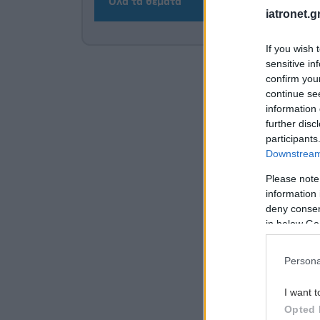
Όλα τα θέματα
iatronet.g
If you wish 
sensitive in
confirm you
continue se
information 
further disc
participants
Downstream 
Please note
information 
deny consent
in below Go
Persona
I want t
Opted 