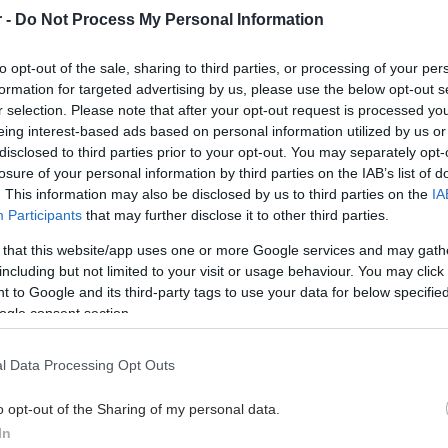
r -
Do Not Process My Personal Information
έχασαν περίπου 35% περισσότερο
βάρος όταν χρησιμοποίησαν
to opt-out of the sale, sharing to third parties, or processing of your per
ορμοονική θεραπεία μαζί με
formation for targeted advertising by us, please use the below opt-out s
tirzepatide (φάρμακο κατά της
r selection. Please note that after your opt-out request is processed y
παχυσαρκίας) έναντι αυτών που
eing interest-based ads based on personal information utilized by us or
έλαβαν μόνο το φάρμακο, αναφέρει
disclosed to third parties prior to your opt-out. You may separately opt-
έρευνα της Mayo Clinic.
losure of your personal information by third parties on the IAB’s list of
. This information may also be disclosed by us to third parties on the
IA
Participants
that may further disclose it to other third parties.
Παρασκευή, 13 Μαρτίου 2026, 09:55
 that this website/app uses one or more Google services and may gath
Καρκίνος προστάτη:
including but not limited to your visit or usage behaviour. You may click 
Ορμονοθεραπεία στη
 to Google and its third-party tags to use your data for below specifi
μετεγχειρητική
ogle consent section.
ακτινοθεραπεία - Ποιοι
ασθενείς ωφελούνται
l Data Processing Opt Outs
Ιατροί του Πανεπιστημίου της Αθήνας
o opt-out of the Sharing of my personal data.
παρουσιάζουν τα νέα σημαντικά
In
δεδομένα όπως προκύπτουν από μια