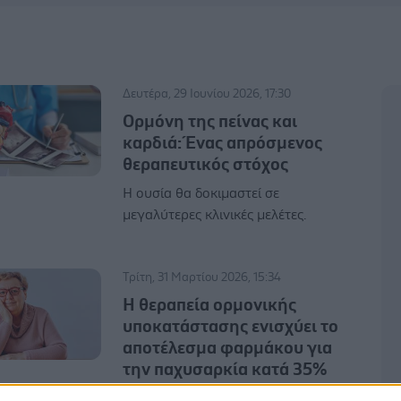
Δευτέρα, 29 Ιουνίου 2026, 17:30
Ορμόνη της πείνας και
καρδιά: Ένας απρόσμενος
θεραπευτικός στόχος
Η ουσία θα δοκιμαστεί σε
μεγαλύτερες κλινικές μελέτες.
Τρίτη, 31 Μαρτίου 2026, 15:34
Η θεραπεία ορμονικής
υποκατάστασης ενισχύει το
αποτέλεσμα φαρμάκου για
την παχυσαρκία κατά 35%
Μετεμμηνοπαυσιακές γυναίκες