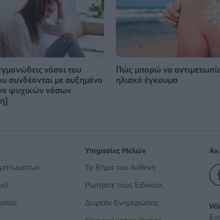
εγμονώδεις νόσοι του
Πώς μπορώ να αντιμετωπί
ου συνδέονται με αυξημένο
ηλιακό έγκαυμα
νο ψυχικών νόσων
η]
Υπηρεσίες Μελών
Ακ
υμπτωμάτων
Το Βήμα του Ασθενή
ικό
Ρωτήστε τους Ειδικούς
ασίας
Δωρεάν Ενημερώσεις
Wi
Εν