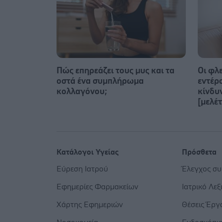
Πώς επηρεάζει τους μυς και τα
Οι φλ
οστά ένα συμπλήρωμα
εντέρ
κολλαγόνου;
κίνδυ
[μελέτ
Κατάλογοι Υγείας
Πρόσθετα
Εύρεση Ιατρού
Έλεγχος σ
Εφημερίες Φαρμακείων
Ιατρικό Λεξ
Χάρτης Εφημεριών
Θέσεις Έργ