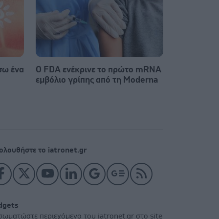
σω ένα
Ο FDA ενέκρινε το πρώτο mRNA
εμβόλιο γρίπης από τη Moderna
ολουθήστε το iatronet.gr
dgets
σωματώστε περιεχόμενο του iatronet.gr στο site