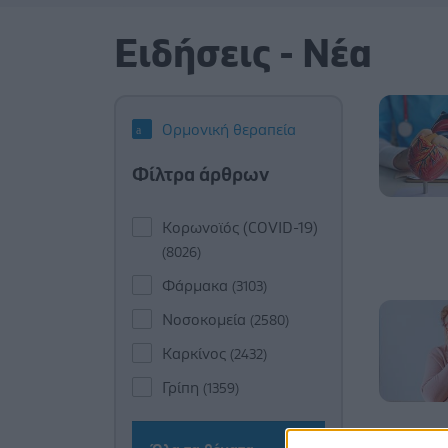
Ειδήσεις - Νέα
Ορμονική θεραπεία
Φίλτρα άρθρων
Κορωνοϊός (COVID-19)
(8026)
Φάρμακα
(3103)
Νοσοκομεία
(2580)
Καρκίνος
(2432)
Γρίπη
(1359)