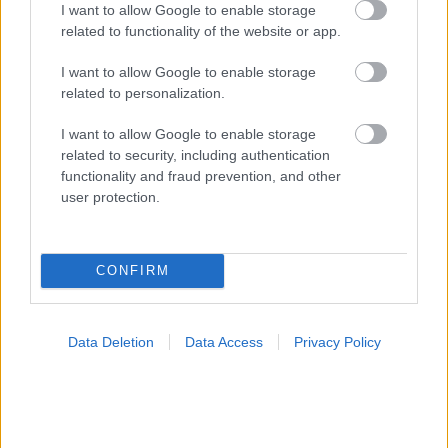
I want to allow Google to enable storage
related to functionality of the website or app.
I want to allow Google to enable storage
related to personalization.
Για υγιή οστά προτιμότερο είναι το ποδόσφαιρο
έναντι του περπατήματος [μελέτη]
I want to allow Google to enable storage
related to security, including authentication
functionality and fraud prevention, and other
user protection.
Ακολουθήστε το iatronet.gr
CONFIRM
Widgets
Data Deletion
Data Access
Privacy Policy
Ενσωματώστε περιεχόμενο του iatronet.gr στο site σας
Κατάλογοι Υγείας