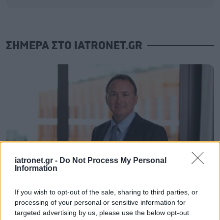
ΣΗΜΕΡΑ ΣΤΟ IATRONET.GR
iatronet.gr -
Do Not Process My Personal
Information
If you wish to opt-out of the sale, sharing to third parties, or
Ο CEO της GSK στοχεύει σε εξοικονόμηση κόστους
processing of your personal or sensitive information for
2,5 δισ. δολαρίων από ώριμα προϊόντα, προμήθειες
targeted advertising by us, please use the below opt-out
και αλυσίδα εφοδιασμού