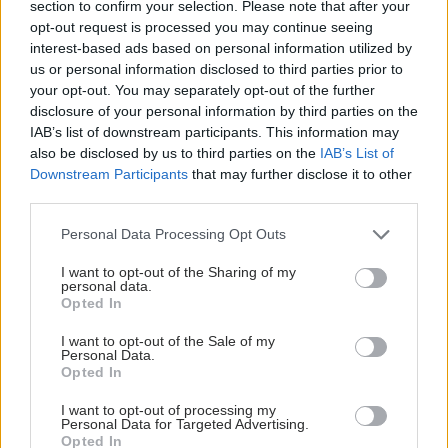
section to confirm your selection. Please note that after your
opt-out request is processed you may continue seeing
interest-based ads based on personal information utilized by
us or personal information disclosed to third parties prior to
your opt-out. You may separately opt-out of the further
disclosure of your personal information by third parties on the
IAB’s list of downstream participants. This information may
also be disclosed by us to third parties on the
IAB’s List of
Downstream Participants
that may further disclose it to other
third parties.
Please note that this website/app uses one or more Google
Personal Data Processing Opt Outs
services and may gather and store information including but
not limited to your visit or usage behaviour. You may click to
I want to opt-out of the Sharing of my
personal data.
grant or deny consent to Google and its third-party tags to
Opted In
Οι αλλαγές στο σώμα που θεωρούνται φυσιολογικές
use your data for below specified purposes in below Google
με το πέρασμα του χρόνου
consent section.
I want to opt-out of the Sale of my
Personal Data.
Opted In
I want to opt-out of processing my
Personal Data for Targeted Advertising.
Opted In