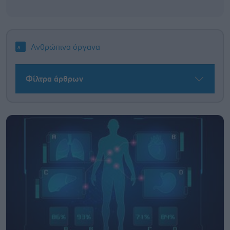
Ανθρώπινα όργανα
Φίλτρα άρθρων