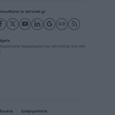
ολουθήστε το iatronet.gr
dgets
σωματώστε περιεχόμενο του iatronet.gr στο site
ς
δομένα
Διαφημιστείτε