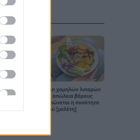
'Σε
Δίαιτα vegan χαμηλών λιπαρών
είο θα
βοηθά στην απώλεια βάρους
μέτρα
χωρίς να μειώνεται η ποσότητα
του φαγητού [μελέτη]