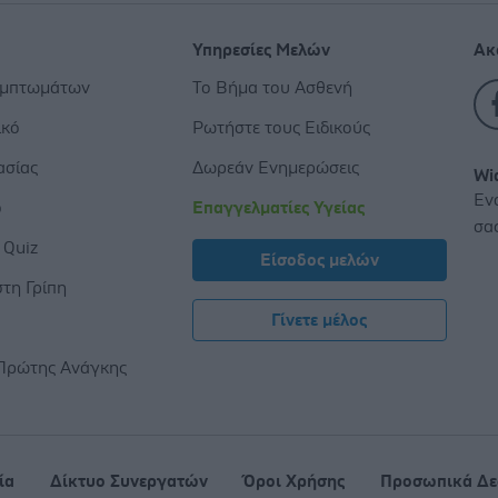
Υπηρεσίες Μελών
Ακ
υμπτωμάτων
Το Βήμα του Ασθενή
ικό
Ρωτήστε τους Ειδικούς
ασίας
Δωρεάν Ενημερώσεις
Wi
Εν
ο
Επαγγελματίες Υγείας
σα
 Quiz
Είσοδος μελών
τη Γρίπη
Γίνετε μέλος
ς
Πρώτης Ανάγκης
ία
Δίκτυο Συνεργατών
Όροι Χρήσης
Προσωπικά Δε