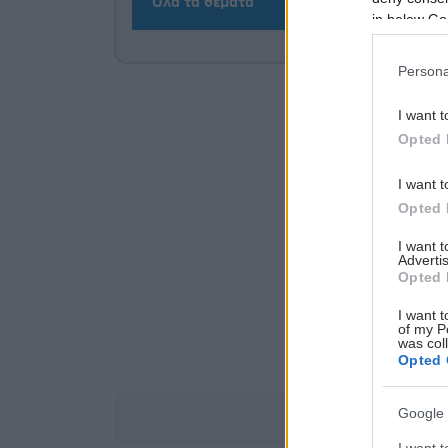
Όλα τα θέματα
in below Go
Persona
I want t
Opted 
I want t
Opted 
I want 
Advertis
Opted 
I want t
of my P
was col
Opted 
Google 