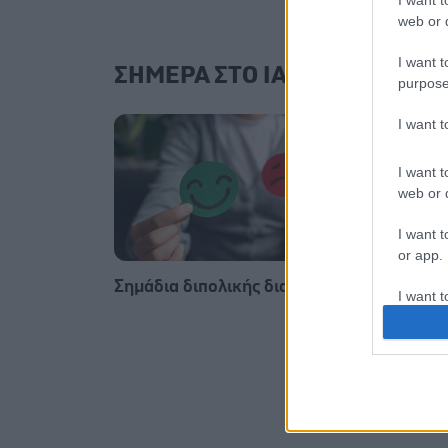
I want t
web or d
I want t
ΣΗΜΕΡΑ ΣΤΟ IATRONET.GR
purpose
I want 
I want t
web or d
I want t
or app.
Σημάδια διπολικής διαταραχής
Φυτικέ
I want t
I want t
authenti