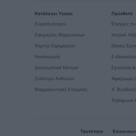
Κατάλογοι Υγείας
Πρόσθετα
Εύρεση Ιατρού
Έλεγχος σ
Εφημερίες Φαρμακείων
Ιατρικό Λεξ
Χάρτης Εφημεριών
Θέσεις Έργ
Νοσοκομεία
Ενδοσκόπι
Διαγνωστικά Κέντρα
Εργαλεία &
Σύλλογοι Ασθενών
Αφιέρωμα σ
Φαρμακευτικές Εταιρείες
Α’ Βοήθειε
Τηλέφωνα 
Ταυτότητα
Επικοινων