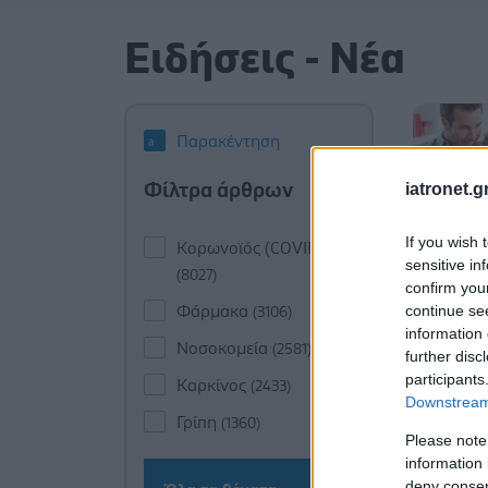
Ειδήσεις - Νέα
Παρακέντηση
Φίλτρα άρθρων
iatronet.g
If you wish 
Κορωνοϊός (COVID-19)
sensitive in
(8027)
confirm you
continue se
Φάρμακα
(3106)
information 
Νοσοκομεία
(2581)
further disc
participants
Καρκίνος
(2433)
Downstream 
Γρίπη
(1360)
Please note
information 
deny consent