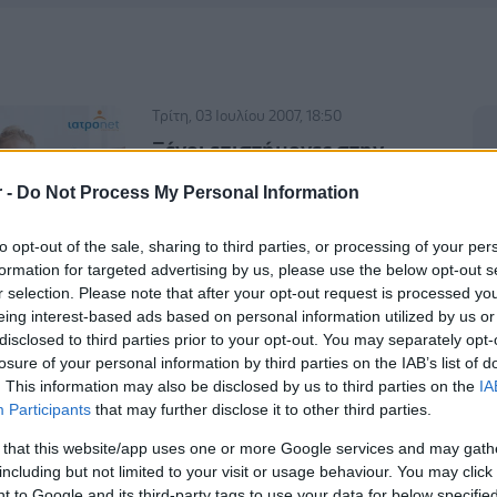
Τρίτη, 03 Ιουλίου 2007, 18:50
Ξένοι επιστήμονες στην
Ελλάδα για τον Αρχιεπίσκοπο
r -
Do Not Process My Personal Information
Δύο Γερμανοί καθηγητές αναμένεται
να συμμετάσχουν στο αυριανό
to opt-out of the sale, sharing to third parties, or processing of your per
ιατρικό συμβούλιο για τον
formation for targeted advertising by us, please use the below opt-out s
Αρχιεπίσκοπο. Η κατάσταση της
r selection. Please note that after your opt-out request is processed y
eing interest-based ads based on personal information utilized by us or
υγείας του κ. Χριστοδούλου εμφανίζει
disclosed to third parties prior to your opt-out. You may separately opt-
αρκετές δυσκολίες, μετά τη
losure of your personal information by third parties on the IAB’s list of
συγκέντρωση ασκιτικού υγρού, το
. This information may also be disclosed by us to third parties on the
IA
οποίο αφαιρέθηκε χθες με
Participants
that may further disclose it to other third parties.
παρακέντηση.
 that this website/app uses one or more Google services and may gath
including but not limited to your visit or usage behaviour. You may click 
 to Google and its third-party tags to use your data for below specifi