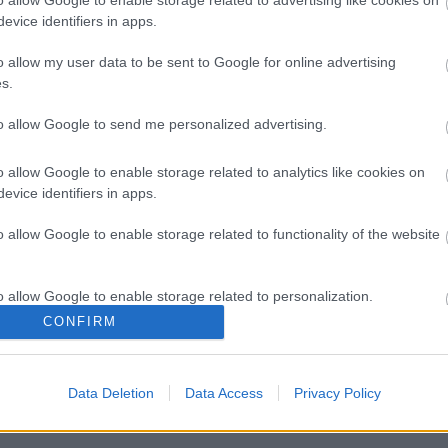
o allow Google to enable storage related to advertising like cookies on
evice identifiers in apps.
o allow my user data to be sent to Google for online advertising
s.
to allow Google to send me personalized advertising.
o allow Google to enable storage related to analytics like cookies on
evice identifiers in apps.
o allow Google to enable storage related to functionality of the website
ς ίνες και οι μορφές τους
Αδ. Γεωργιάδης στη Ρόδο: '
o allow Google to enable storage related to personalization.
ενάμιση χρόνο, το νοσοκομ
CONFIRM
είναι καινούργιο''- 'Αμεσα 
o allow Google to enable storage related to security, including
για την αντιμετώπιση των
cation functionality and fraud prevention, and other user protection.
σοβαρών ελλείψεων
προσωπικού
Data Deletion
Data Access
Privacy Policy