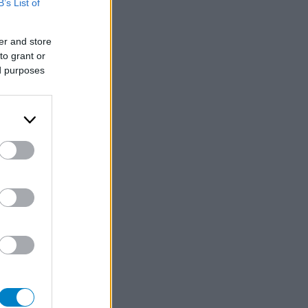
B’s List of
er and store
to grant or
ed purposes