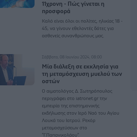
11χρονη - Πώς γίνεται η
προσφορά
Καλό είναι όλοι οι πολίτες, ηλικίας 18 -
45, να γίνουν εθελοντές δότες για
ασθενείς συνανθρώπους μας.
Σάββατο, 08 Ιουνίου 2024, 08:00
Μία διάλεξη σε εκκλησία για
τη μεταμόσχευση μυελού των
οστών
Ο αιματολόγος Δ. Σωτηρόπουλος
περιγράφει στο iatronet.gr την
εμπειρία της επιστημονικής
εκδήλωσης στον Ιερό Ναό του Αγίου
Λουκά του Ιατρού. Ρεκόρ
μεταμοσχεύσεων στο
"Γ.Παπανικολάου".