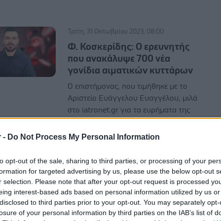
Τρίτη, 31 Οκτωβρίου 2023, 08:00
Φ. Κοσκερίδης: Ο ερευνητής
που ανακάλυψε 700 νέα
γονίδια αιματικών κυττάρων
Ο επιστήμονας, που τιμήθηκε με το
Αριστείο Ευάγγελου Ευαγγέλου, μιλά
στο iatronet.gr για τα ευρήματα της
μελέτης του και την πρακτική τους
σημασία στην πρόληψη και θεραπεία
r -
Do Not Process My Personal Information
παθήσεων.
to opt-out of the sale, sharing to third parties, or processing of your per
formation for targeted advertising by us, please use the below opt-out s
r selection. Please note that after your opt-out request is processed y
eing interest-based ads based on personal information utilized by us or
disclosed to third parties prior to your opt-out. You may separately opt-
losure of your personal information by third parties on the IAB’s list of
Σάββατο, 03 Ιουνίου 2023, 08:00