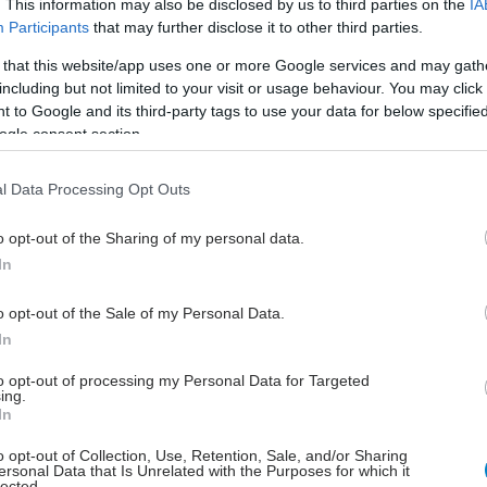
. This information may also be disclosed by us to third parties on the
IA
Δότης μυελού των οστών
Participants
that may further disclose it to other third parties.
χαρίζει ζωή σε λήπτη από τη
 that this website/app uses one or more Google services and may gath
Γερμανία
including but not limited to your visit or usage behaviour. You may click 
"Νιώθω ευλογημένος", λέει στο
 to Google and its third-party tags to use your data for below specifi
ogle consent section.
iatronet.gr ο 42χρονος, που βρέθηκε
συμβατός και ετοιμάζεται για τη
συλλογή. Η συγκίνηση και η ελπίδα
l Data Processing Opt Outs
για την ευτυχή έκβαση του άγνωστου
o opt-out of the Sharing of my personal data.
ασθενή.
In
o opt-out of the Sale of my Personal Data.
Πέμπτη, 09 Μαρτίου 2023, 13:35
In
Δήλωσε συμμετοχή σήμερα
για να γίνεις εθελοντής δότης
to opt-out of processing my Personal Data for Targeted
ing.
μυελού των οστών
In
Η Cancer Prevention Research Group
o opt-out of Collection, Use, Retention, Sale, and/or Sharing
in Greece - Ελληνική Εταιρεία
ersonal Data that Is Unrelated with the Purposes for which it
lected.
Έρευνας για την Πρόληψη του