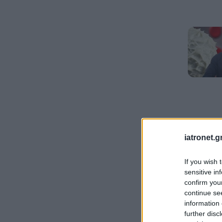
iatronet.g
If you wish 
sensitive in
confirm you
continue se
information 
further disc