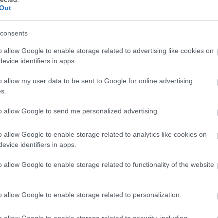
Out
Καρκίνου διοργανώνει εκδήλωση
ενημέρωσης και εγγραφής νέων
consents
εθελοντών - δοτών μυελού των
οστών.
o allow Google to enable storage related to advertising like cookies on
evice identifiers in apps.
o allow my user data to be sent to Google for online advertising
Πέμπτη, 16 Φεβρουαρίου 2023, 08:00
s.
Μεταμόσχευση μυελού των
οστών - Μαρτυρία: "Υπάρχω
to allow Google to send me personalized advertising.
χάρη στην κόρη μου"...
o allow Google to enable storage related to analytics like cookies on
Το δώρο γενεθλίων που πήρε από το
evice identifiers in apps.
παιδί του ο Γιώργος Βασιλειάδης και ο
αγώνας του για τη διάδοση του
o allow Google to enable storage related to functionality of the website
μηνύματος μέσα από τον Σύλλογο
Μεταμοσχευμένων.
o allow Google to enable storage related to personalization.
Σάββατο, 14 Ιανουαρίου 2023, 08:00
o allow Google to enable storage related to security, including