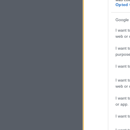
Opted 
Google 
I want t
web or d
I want t
purpose
I want 
I want t
web or d
I want t
or app.
I want t
I want t