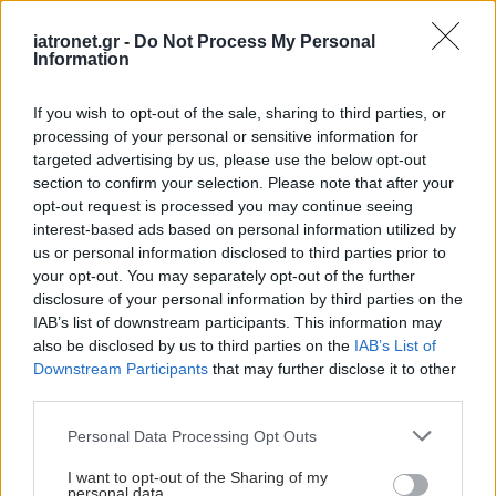
iatronet.gr -
Do Not Process My Personal
Information
If you wish to opt-out of the sale, sharing to third parties, or
processing of your personal or sensitive information for
targeted advertising by us, please use the below opt-out
section to confirm your selection. Please note that after your
Πέμπτη, 05 Μαρτίου 2026, 16:25
opt-out request is processed you may continue seeing
interest-based ads based on personal information utilized by
Πρωτεϊνικό μόριο αποκαλύπτει νέο
us or personal information disclosed to third parties prior to
προστατευτικό ρόλο στη γήρανση της καρδιάς
your opt-out. You may separately opt-out of the further
Τα αιμοφόρα αγγεία της καρδιάς παίζουν ενεργό ρόλο στη
disclosure of your personal information by third parties on the
IAB’s list of downstream participants. This information may
ρύθμιση της καρδιακής υγείας και της γήρανσης του
also be disclosed by us to third parties on the
IAB’s List of
οργάνου.
Downstream Participants
that may further disclose it to other
third parties.
Please note that this website/app uses one or more Google
Personal Data Processing Opt Outs
services and may gather and store information including but
not limited to your visit or usage behaviour. You may click to
I want to opt-out of the Sharing of my
personal data.