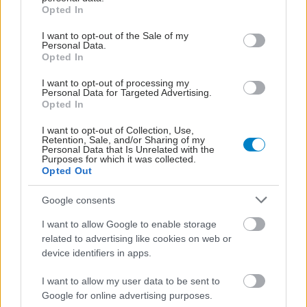
grant or deny consent to Google and its third-party tags to
Opted In
use your data for below specified purposes in below Google
consent section.
I want to opt-out of the Sale of my
Personal Data.
Opted In
I want to opt-out of processing my
Personal Data for Targeted Advertising.
Opted In
I want to opt-out of Collection, Use,
Τετάρτη, 04 Μαρτίου 2026, 18:00
Retention, Sale, and/or Sharing of my
Personal Data that Is Unrelated with the
Η διαδικασία γήρανσης μπορεί να επιταχύνεται
Purposes for which it was collected.
από έκθεση σε "παντοτινά χημικά"
Opted Out
Η έρευνα, που δημοσιεύτηκε στο περιοδικό Frontiers in
Google consents
Aging, εξέτασε πώς οι ουσίες PFAS, θα μπορούσαν να
επηρεάσουν τη γήρανση σε κυτταρικό επίπεδο.
I want to allow Google to enable storage
related to advertising like cookies on web or
device identifiers in apps.
I want to allow my user data to be sent to
Google for online advertising purposes.