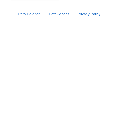
Data Deletion
Data Access
Privacy Policy
Παρασκευή, 30 Ιανουαρίου 2026, 18:30
Πώς ο κυτταρικός μεταβολισμός ρυθμίζει τη
γήρανση της καρδιάς
Μελέτη του Γερμανικού Κέντρου Καρδιαγγειακής Έρευνας
αποκαλύπτει νέα σύνδεση μεταξύ μεταβολισμού,
επιγενετικής και καρδιακής λειτουργίας.