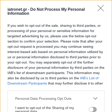
iatronet.gr -
Do Not Process My Personal
Πέμπτη, 21 Μαρτίου 2024, 15:06
Information
ΠΟΥ: Ανάγκη για αύξηση της παραγωγής
εμβολίων για τη χολέρα - Αυξάνονται τα
If you wish to opt-out of the sale, sharing to third parties, or
κρούσματα
processing of your personal or sensitive information for
targeted advertising by us, please use the below opt-out
Ο ΠΟΥ ανακοίνωσε ότι 36 εκατομμύρια δόσεις εμβολίων για
section to confirm your selection. Please note that after your
τη χολέρα παρήχθησαν πέρσι, ενώ οι χώρες που
opt-out request is processed you may continue seeing
επηρεάστηκαν ζήτησαν 72 εκατομμύρια δόσεις.
interest-based ads based on personal information utilized by
us or personal information disclosed to third parties prior to
your opt-out. You may separately opt-out of the further
disclosure of your personal information by third parties on the
IAB’s list of downstream participants. This information may
also be disclosed by us to third parties on the
IAB’s List of
Downstream Participants
that may further disclose it to other
third parties.
Please note that this website/app uses one or more Google
Personal Data Processing Opt Outs
services and may gather and store information including but
not limited to your visit or usage behaviour. You may click to
I want to opt-out of the Sharing of my
personal data.