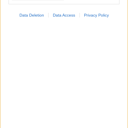
Data Deletion
Data Access
Privacy Policy
Πέμπτη, 15 Φεβρουαρίου 2024, 13:04
Καμπανάκι ΠΟΥ για έξαρση χολέρας-
εξαντλούνται τα εμβόλια
Ελλειμα 50 εκατ. εμβολιαστικών δόσεων βλέπει ο
Οργανισμός το 2024.