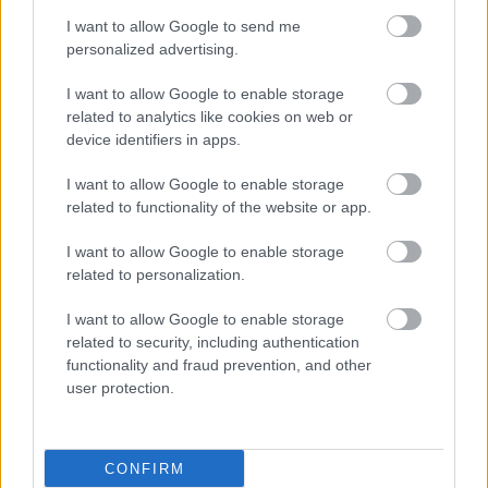
I want to allow Google to send me
Τρίτη, 20 Φεβρουαρίου 2024, 12:55
personalized advertising.
Aυστρία: ερευνητές από το Γκρατς
I want to allow Google to enable storage
καταπολεμούν την χολέρα με δικά τους όπλα
related to analytics like cookies on web or
Μεμβρανικές πρωτεΐνες δίνουν σήμα στο βακτήριο πότε
device identifiers in apps.
πρέπει να αναλάβει δράση. Αναζητούν ουσίες που
I want to allow Google to enable storage
εμποδίζουν τη διαδικασία προσαρμογής στο σώμα πριν αυτή
related to functionality of the website or app.
χτυπήσει.
I want to allow Google to enable storage
related to personalization.
I want to allow Google to enable storage
related to security, including authentication
functionality and fraud prevention, and other
user protection.
CONFIRM