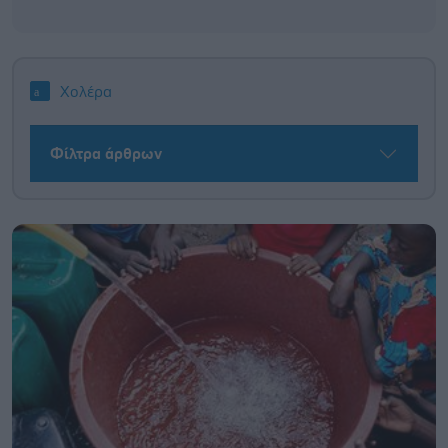
Χολέρα
Φίλτρα άρθρων