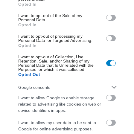
grant or deny consent to Google and its third-party tags to
Opted In
use your data for below specified purposes in below Google
consent section.
I want to opt-out of the Sale of my
Personal Data.
Δευτέρα, 26 Φεβρουαρίου 2024, 11:56
Opted In
Υποψία για χολέρα: 2.000 επιβάτες
I want to opt-out of processing my
εγκλωβισμένοι σε κρουαζιερόπλοιο
Personal Data for Targeted Advertising.
Opted In
ΕΣτα ανοικτά του ανατολικοαφρικανικού νησιού Μαυρίκιος.
I want to opt-out of Collection, Use,
Retention, Sale, and/or Sharing of my
Personal Data that Is Unrelated with the
Purposes for which it was collected.
Opted Out
Google consents
I want to allow Google to enable storage
related to advertising like cookies on web or
device identifiers in apps.
I want to allow my user data to be sent to
Google for online advertising purposes.