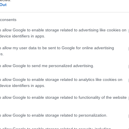
ενίσχυσης για τις μονάδες της 4ης
Out
ΥΠΕ, που ανακοινώθηκε την άνοιξη.
Συνολικά προβλέπεται η προμήθεια 77
consents
ειδών σύγχρονου ιατροτεχνολογικού
o allow Google to enable storage related to advertising like cookies on
εξοπλισμού.
evice identifiers in apps.
o allow my user data to be sent to Google for online advertising
Τετάρτη, 18 Ιουνίου 2025, 08:00
s.
Ακύρωση συνάντησης μέχρι
to allow Google to send me personalized advertising.
νεωτέρας
Λόγω επικείμενων ανακοινώσεων
o allow Google to enable storage related to analytics like cookies on
από τα Υπουργεία Υγείας και
evice identifiers in apps.
Οικονομικών.
o allow Google to enable storage related to functionality of the website
Παρασκευή, 28 Μαρτίου 2025, 08:00
o allow Google to enable storage related to personalization.
2,5 εκατομμύρια νοσηλείες
στο ΕΣΥ - Ισάριθμοι ασθενείς
o allow Google to enable storage related to security, including