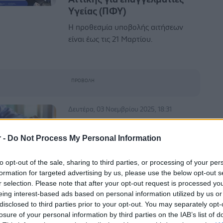
Yγείας (ΠΦΥ)
Η προθεσμία υποβολής αιτήσεων
είναι έως τις 21 Μαρτίου.
Δευτέρα, 03 Νοεμβρίου 2025, 18:31
Το ετήσιο συνέδριο των
υγειονομικών της
r -
Do Not Process My Personal Information
Πρωτοβάθμιας Φροντίδας
(ΠΟΣΕΥΠΠΦΥ)
to opt-out of the sale, sharing to third parties, or processing of your per
formation for targeted advertising by us, please use the below opt-out s
Για το συνέδριο της ΑΔΕΔΥ
r selection. Please note that after your opt-out request is processed y
εκλέχτηκαν οι Ψυχάρης Παναγιώτης
eing interest-based ads based on personal information utilized by us or
και Κωστάκης Προκόπης, ως τακτικά
disclosed to third parties prior to your opt-out. You may separately opt-
μέλη και αναπληρωματικό μέλος ο κ.
losure of your personal information by third parties on the IAB’s list of