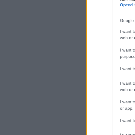
Opted 
Google 
I want t
web or d
I want t
purpose
I want 
I want t
web or d
I want t
or app.
I want t
I want t