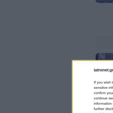
iatronet.g
If you wish 
sensitive in
confirm you
continue se
information 
further disc