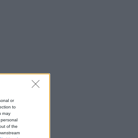
sonal or
ection to
ou may
 personal
out of the
 downstream