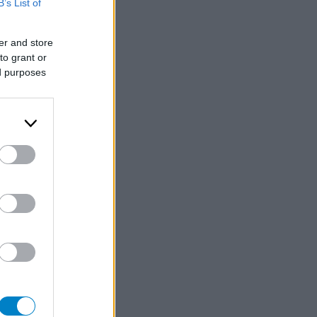
B’s List of
er and store
to grant or
ed purposes