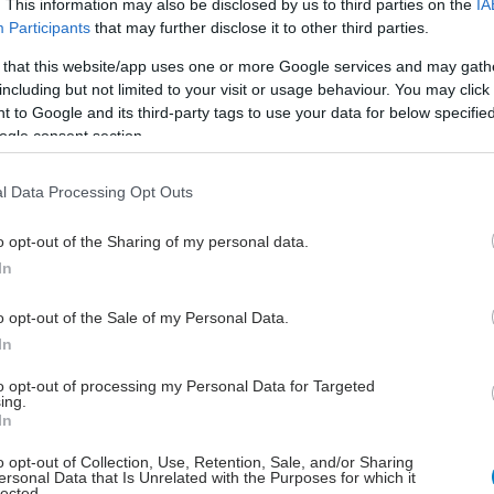
Σκουρλάς Κωνσταντίνος.
. This information may also be disclosed by us to third parties on the
IA
Participants
that may further disclose it to other third parties.
 that this website/app uses one or more Google services and may gath
Παρασκευή, 11 Ιουλίου 2025, 08:00
including but not limited to your visit or usage behaviour. You may click 
 to Google and its third-party tags to use your data for below specifi
Αναχρονιστική η τιμή
ogle consent section.
αποζημίωσης των δέκα ευρώ
ανά επίσκεψη
l Data Processing Opt Outs
Τι ζητούν από την ηγεσία του
Υπουργείου Υγείας οι πάροχοι της
o opt-out of the Sharing of my personal data.
ΠΦΥ.
In
o opt-out of the Sale of my Personal Data.
Τετάρτη, 18 Ιουνίου 2025, 15:51
In
Κέντρα Υγείας και μονάδες
to opt-out of processing my Personal Data for Targeted
Πρωτοβάθμιας Φροντίδας
ing.
στην 3η ΥΠΕ εξοπλίζει η
In
Περιφέρεια Κ. Μακεδονίας
o opt-out of Collection, Use, Retention, Sale, and/or Sharing
ersonal Data that Is Unrelated with the Purposes for which it
Έρχεται σε συνέχεια αντίστοιχης
lected.