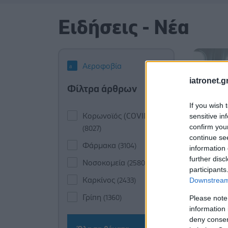
Ειδήσεις - Νέα
Αεροφοβία
iatronet.g
Φίλτρα άρθρων
If you wish 
Κορωνοϊός (COVID-19)
sensitive in
confirm you
(8027)
continue se
Φάρμακα
(3104)
information 
further disc
Νοσοκομεία
(2580)
participants
Καρκίνος
Downstream 
(2433)
Γρίπη
Please note
(1360)
information 
deny consent