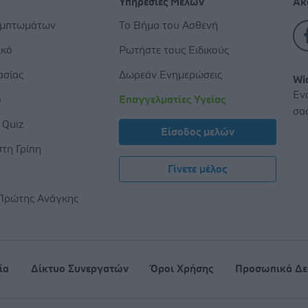
Υπηρεσίες Μελών
Ακ
υμπτωμάτων
Το Βήμα του Ασθενή
ικό
Ρωτήστε τους Ειδικούς
ασίας
Δωρεάν Ενημερώσεις
Wi
Εν
ο
Επαγγελματίες Υγείας
σα
 Quiz
Είσοδος μελών
τη Γρίπη
Γίνετε μέλος
ς
Πρώτης Ανάγκης
ία
Δίκτυο Συνεργατών
Όροι Χρήσης
Προσωπικά Δε