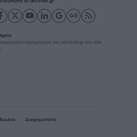
ολουθήστε το iatronet.gr
dgets
σωματώστε περιεχόμενο του iatronet.gr στο site
ς
δομένα
Διαφημιστείτε