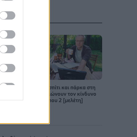
α τον
Κήπος στο σπίτι και πάρκα στη
ιστά
γειτονιά μειώνουν τον κίνδυνο
ο ΙΣΑ
διαβήτη τύπου 2 [μελέτη]