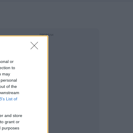
sonal or
ection to
ou may
 personal
out of the
 downstream
B’s List of
er and store
to grant or
ed purposes