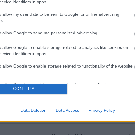
evice identifiers in apps.
o allow my user data to be sent to Google for online advertising
s.
to allow Google to send me personalized advertising.
o allow Google to enable storage related to analytics like cookies on
evice identifiers in apps.
o allow Google to enable storage related to functionality of the website
o allow Google to enable storage related to personalization.
σε έντομο το παιδί μου:
Αυξημένη επαγρύπνηση γι
CONFIRM
 απλή ενόχληση ή αλλεργική
ιό του Δυτικού Νείλου συν
ραση;
στους πολίτες της Αττικής 
o allow Google to enable storage related to security, including
cation functionality and fraud prevention, and other user protection.
Data Deletion
Data Access
Privacy Policy