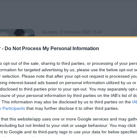
Δευτέρα, 27 Απριλίου 2026, 11:40
Ο φόβος για το αεροπλάνο: Οι
αιτίες και τα συμπτώματα
r -
Do Not Process My Personal Information
Ποιοι είναι οι τρόποι που μπορεί να
to opt-out of the sale, sharing to third parties, or processing of your per
αντιμετωπιστεί.
formation for targeted advertising by us, please use the below opt-out s
r selection. Please note that after your opt-out request is processed y
eing interest-based ads based on personal information utilized by us or
disclosed to third parties prior to your opt-out. You may separately opt-
losure of your personal information by third parties on the IAB’s list of
. This information may also be disclosed by us to third parties on the
IA
Participants
that may further disclose it to other third parties.
 that this website/app uses one or more Google services and may gath
including but not limited to your visit or usage behaviour. You may click 
 to Google and its third-party tags to use your data for below specifi