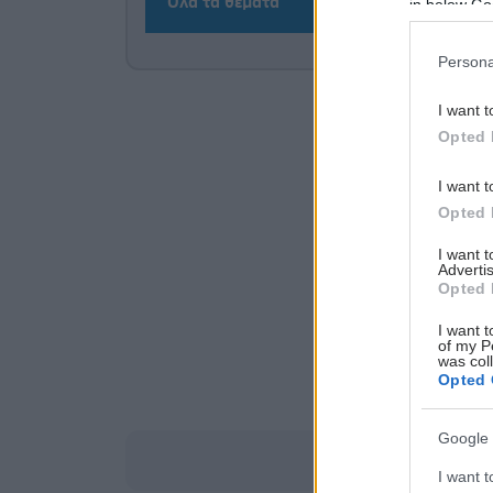
Όλα τα θέματα
in below Go
Persona
I want t
Opted 
I want t
Opted 
I want 
Advertis
Opted 
I want t
of my P
was col
Opted 
Google 
I want t