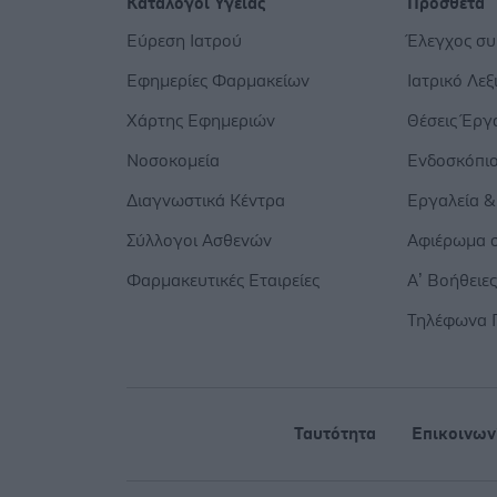
Κατάλογοι Υγείας
Πρόσθετα
Εύρεση Ιατρού
Έλεγχος σ
Εφημερίες Φαρμακείων
Ιατρικό Λεξ
Χάρτης Εφημεριών
Θέσεις Έργ
Νοσοκομεία
Ενδοσκόπι
Διαγνωστικά Κέντρα
Εργαλεία &
Σύλλογοι Ασθενών
Αφιέρωμα σ
Φαρμακευτικές Εταιρείες
Α’ Βοήθειε
Τηλέφωνα 
Ταυτότητα
Επικοινων