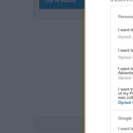
Όλα τα θέματα
in below Go
Persona
I want t
Opted 
I want t
Opted 
I want 
Advertis
Opted 
I want t
of my P
was col
Opted 
Google 
I want t