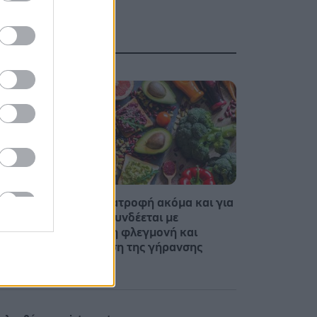
Η vegan διατροφή ακόμα και για
υν
ένα μήνα, συνδέεται με
ο
χαμηλότερη φλεγμονή και
επιβράδυνση της γήρανσης