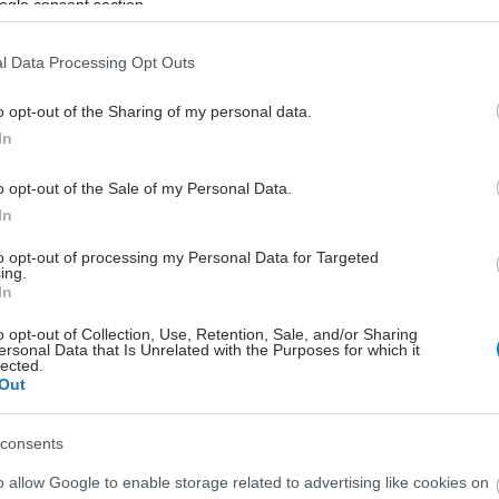
ogle consent section.
επίκεντρο της 4ης
Εκπαιδευτικής Ημερίδας της
l Data Processing Opt Outs
ΕΛΕΜΑ
Τι αλλάζει στο Market Access και
o opt-out of the Sharing of my personal data.
ποιες είναι οι καινοτομίες.
In
o opt-out of the Sale of my Personal Data.
In
to opt-out of processing my Personal Data for Targeted
ing.
In
o opt-out of Collection, Use, Retention, Sale, and/or Sharing
ersonal Data that Is Unrelated with the Purposes for which it
lected.
Out
consents
o allow Google to enable storage related to advertising like cookies on