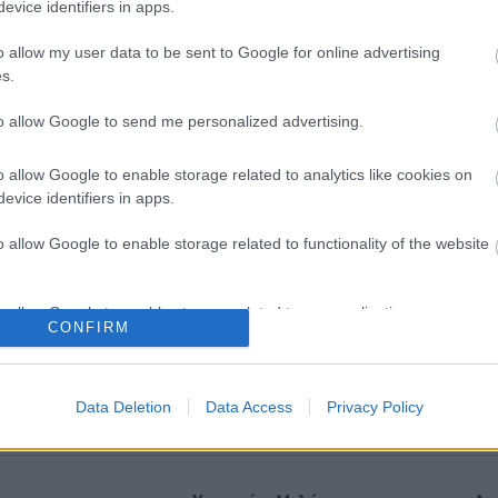
evice identifiers in apps.
o allow my user data to be sent to Google for online advertising
s.
to allow Google to send me personalized advertising.
o allow Google to enable storage related to analytics like cookies on
evice identifiers in apps.
o allow Google to enable storage related to functionality of the website
o allow Google to enable storage related to personalization.
α vegan χαμηλών λιπαρών
Σκύλοι θεραπείας βοηθούν
CONFIRM
 στην απώλεια βάρους
ανθρώπους που αναρρώνο
 να μειώνεται η ποσότητα
από εγκεφαλικό να είναι πι
o allow Google to enable storage related to security, including
αγητού [μελέτη]
δραστήριοι
cation functionality and fraud prevention, and other user protection.
Data Deletion
Data Access
Privacy Policy