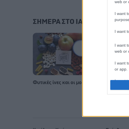
web or d
I want t
purpose
ΣΗΜΕΡΑ ΣΤΟ IATRONET.GR
I want 
I want t
web or d
I want t
or app.
I want t
Φυτικές ίνες και οι μορφές τους
Δίαιτ
βοηθά
χωρίς
I want t
του φ
authenti