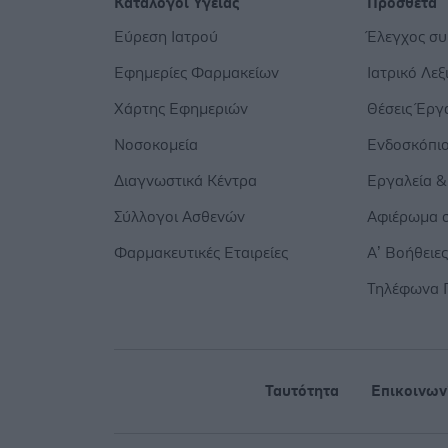
Κατάλογοι Υγείας
Πρόσθετα
Εύρεση Ιατρού
Έλεγχος σ
Εφημερίες Φαρμακείων
Ιατρικό Λεξ
Χάρτης Εφημεριών
Θέσεις Έργ
Νοσοκομεία
Ενδοσκόπι
Διαγνωστικά Κέντρα
Εργαλεία &
Σύλλογοι Ασθενών
Αφιέρωμα σ
Φαρμακευτικές Εταιρείες
Α’ Βοήθειε
Τηλέφωνα 
Ταυτότητα
Επικοινων