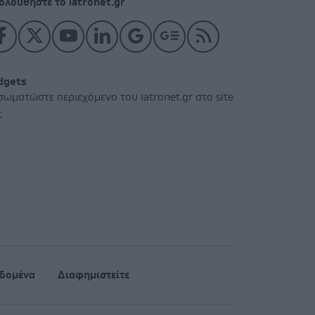
ολουθήστε το iatronet.gr
dgets
σωματώστε περιεχόμενο του iatronet.gr στο site
ς
δομένα
Διαφημιστείτε