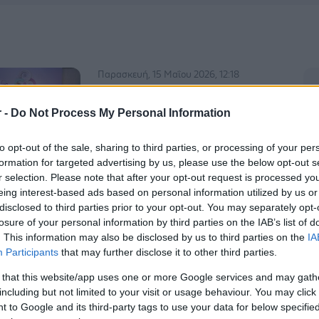
Παρασκευή, 15 Μαΐου 2026, 12:18
4η Εκπαιδευτική Ημερίδα
Market Access της ΕΛ.Ε.Μ.Α.
r -
Do Not Process My Personal Information
Ολοκληρώθηκε και η 4η Εκπαιδευτική
to opt-out of the sale, sharing to third parties, or processing of your per
Ημερίδα Market Access, με τίτλο
formation for targeted advertising by us, please use the below opt-out s
«Access by Design: Ρυθμιστικό
r selection. Please note that after your opt-out request is processed y
Πλαίσιο, Συνταγογράφηση και
eing interest-based ads based on personal information utilized by us or
Βιώσιμες Δαπάνες Υγείας».
disclosed to third parties prior to your opt-out. You may separately opt-
losure of your personal information by third parties on the IAB’s list of
. This information may also be disclosed by us to third parties on the
IA
Participants
that may further disclose it to other third parties.
Πέμπτη, 07 Μαΐου 2026, 11:06
Market Access: Το νέο
 that this website/app uses one or more Google services and may gath
including but not limited to your visit or usage behaviour. You may click 
μοντέλο πρόσβασης στα
 to Google and its third-party tags to use your data for below specifi
καινοτόμα φάρμακα στο