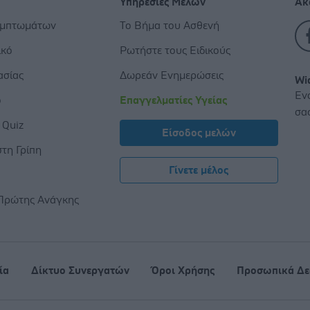
Υπηρεσίες Μελών
Ακ
υμπτωμάτων
Το Βήμα του Ασθενή
ικό
Ρωτήστε τους Ειδικούς
ασίας
Δωρεάν Ενημερώσεις
Wi
Εν
ο
Επαγγελματίες Υγείας
σα
 Quiz
Είσοδος μελών
τη Γρίπη
Γίνετε μέλος
ς
Πρώτης Ανάγκης
ία
Δίκτυο Συνεργατών
Όροι Χρήσης
Προσωπικά Δε