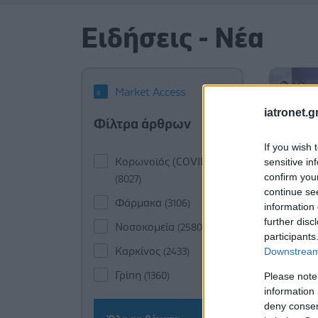
Ειδήσεις - Νέα
Market Access
iatronet.g
Φίλτρα άρθρων
If you wish 
Κορωνοϊός (COVID-19)
sensitive in
confirm you
(8027)
continue se
Φάρμακα
(3106)
information 
further disc
Νοσοκομεία
(2580)
participants
Καρκίνος
Downstream 
(2433)
Γρίπη
Please note
(1360)
information 
deny consent