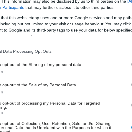
. This information may also be disclosed by us to third parties on the
IA
Participants
that may further disclose it to other third parties.
Τρίτη, 26 Μαΐου 2026, 18:46
 that this website/app uses one or more Google services and may gath
Ορμόνη που συνδέεται με την
including but not limited to your visit or usage behaviour. You may click 
άσκηση μειώνει συμπτώματα
 to Google and its third-party tags to use your data for below specifi
της πολλαπλής σκλήρυνσης
ogle consent section.
[μελέτη]
Σε μελέτη διαπιστώθηκε ότι η ιρισίνη
l Data Processing Opt Outs
μείωσε τα κλινικά συμπτώματα και
o opt-out of the Sharing of my personal data.
την απώλεια νευρώνων.
In
o opt-out of the Sale of my Personal Data.
Πέμπτη, 21 Μαΐου 2026, 13:30
In
Πόσο συχνή άσκηση
απαιτείται για
to opt-out of processing my Personal Data for Targeted
ing.
αποτελεσματική προστασία
In
της καρδιάς
o opt-out of Collection, Use, Retention, Sale, and/or Sharing
Οι επιστήμονες υπογραμμίζουν ότι
ersonal Data that Is Unrelated with the Purposes for which it
lected.
πρόκειται για παρατηρησιακή μελέτη