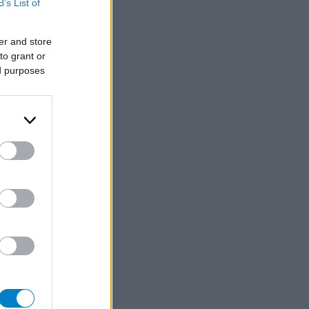
B’s List of
er and store
to grant or
ed purposes