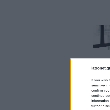
iatronet.g
If you wish 
sensitive in
confirm you
continue se
information 
further disc