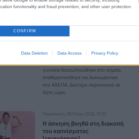
cation functionality and fraud prevention, and other user protection.
Τρίτη, 19 Μαΐου 2026, 11:57
Θεσσαλονίκη: 36χρονη
CONFIRM
υπέστη ανακοπή σε
γυμναστήριο
Data Deletion
Data Access
Privacy Policy
Σωτήρια επέμβαση Ιατρικής Μονάδας
του ΕΚΑΒ, με διασώστες και γιατρό. Η
γυναίκα διασωληνώθηκε στο σημείο,
σταθεροποιήθηκε και διακομίστηκε
στο ΑΧΕΠΑ. Δεύτερο περιστατικό σε
λίγες ώρες.
Παρασκευή, 08 Μαΐου 2026, 15:03
Η άσκηση βοηθά στη διακοπή
του καπνίσματος
[επισκόπηση]