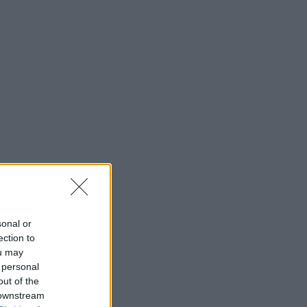
sonal or
ection to
ou may
 personal
out of the
 downstream