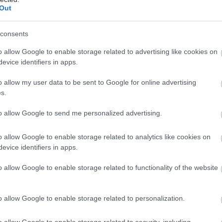
Out
και συνεπώς δεν μπορεί να αποδειχθεί
άμεση σχέση αιτίου και
consents
αποτελέσματος.
o allow Google to enable storage related to advertising like cookies on
evice identifiers in apps.
Τετάρτη, 20 Μαΐου 2026, 13:56
o allow my user data to be sent to Google for online advertising
Πρόγραμμα walking
s.
αθλήματος για άτομα
μεγαλύτερης ηλικίας στην
to allow Google to send me personalized advertising.
Ελλάδα
o allow Google to enable storage related to analytics like cookies on
Το Walking Basketball 60+ αποτελεί
evice identifiers in apps.
την πρώτη εφαρμογή walking
αθλήματος στην Ελλάδα. Βασίζεται
o allow Google to enable storage related to functionality of the website
στη μεθοδολογία του walking
basketball, μιας προσαρμοσμένης
μορφής καλαθοσφαίρισης που
o allow Google to enable storage related to personalization.
εστιάζει στην ήπια και ασφαλή
σωματική δραστηριότητα.
o allow Google to enable storage related to security, including