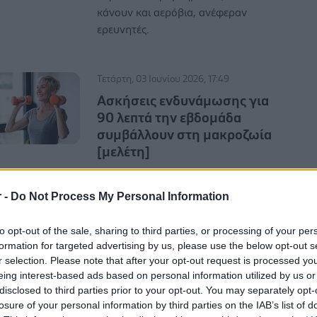
κάνουν και αερόβια, ανέφεραν
ερευνητές.
Τετάρτη, 03 Ιουνίου 2026, 17:49
Ασκήσεις ενδυνάμωσης για
90 λεπτά την εβδομάδα
συμβάλλουν στη μακροζωία
[μελέτη]
Ενώ οι ενδείξεις που συνδέουν την
αερόβια άσκηση με τη μακροζωία
r -
Do Not Process My Personal Information
είναι εκτενείς, δεν είναι πολλά γνωστά
για την επίδραση των ασκήσεων
to opt-out of the sale, sharing to third parties, or processing of your per
ενδυνάμωσης.
formation for targeted advertising by us, please use the below opt-out s
r selection. Please note that after your opt-out request is processed y
eing interest-based ads based on personal information utilized by us or
disclosed to third parties prior to your opt-out. You may separately opt-
losure of your personal information by third parties on the IAB’s list of