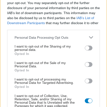
your opt-out. You may separately opt-out of the further
Χειρουργικής.
disclosure of your personal information by third parties on the
IAB’s list of downstream participants. This information may
also be disclosed by us to third parties on the
IAB’s List of
Downstream Participants
that may further disclose it to other
third parties.
Please note that this website/app uses one or more Google
Personal Data Processing Opt Outs
services and may gather and store information including but
not limited to your visit or usage behaviour. You may click to
I want to opt-out of the Sharing of my
personal data.
grant or deny consent to Google and its third-party tags to
Opted In
use your data for below specified purposes in below Google
consent section.
I want to opt-out of the Sale of my
Personal Data.
Opted In
I want to opt-out of processing my
Τετάρτη, 24 Νοεμβρίου 2021, 12:44
Personal Data for Targeted Advertising.
Opted In
Κερατόκωνος: Επιπτώσεις και τρόποι
αντιμετώπισης
I want to opt-out of Collection, Use,
Retention, Sale, and/or Sharing of my
Οι αλλαγές στην καμπυλότητα του κερατοειδούς, καθώς και
Personal Data that Is Unrelated with the
Purposes for which it was collected.