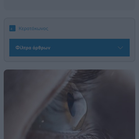
Κερατόκωνος
Φίλτρα άρθρων