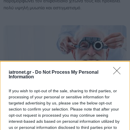
παραμορφώνει τον επιφανειακό χιτώνα τους και προκαλεί
πολύ υψηλή μυωπία και αστιγματισμό.
iatronet.gr -
Do Not Process My Personal
Information
If you wish to opt-out of the sale, sharing to third parties, or
processing of your personal or sensitive information for
Πέμπτη, 05 Μαΐου 2022, 15:13
targeted advertising by us, please use the below opt-out
section to confirm your selection. Please note that after your
Μυωπία: Αντικειμενική μέτρηση με τη βοήθεια
opt-out request is processed you may continue seeing
πολύπλοκου συστήματος τεχνητής νοημοσύνης
interest-based ads based on personal information utilized by
Ελληνική παρουσία στο Διεθνές Συνέδριο Διαθλαστικής
us or personal information disclosed to third parties prior to