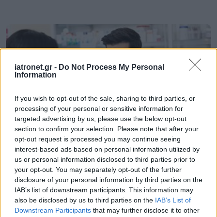
iatronet.gr -
Do Not Process My Personal
Information
If you wish to opt-out of the sale, sharing to third parties, or
processing of your personal or sensitive information for
targeted advertising by us, please use the below opt-out
section to confirm your selection. Please note that after your
opt-out request is processed you may continue seeing
interest-based ads based on personal information utilized by
Τρίτη, 13 Δεκεμβρίου 2022, 13:48
us or personal information disclosed to third parties prior to
Ο Ιατρικός Σύλλογος Πειραιά για τα
your opt-out. You may separately opt-out of the further
διαγνωστικά τεστ γρίπης στα φαρμακεία
disclosure of your personal information by third parties on the
IAB’s list of downstream participants. This information may
''Υπενθυμίζουμε για άλλη μία φορά, ότι η διενέργεια των
also be disclosed by us to third parties on the
IAB’s List of
τεστ είναι Ιατρική Πράξη και η εκτέλεσή τους από μη ιατρούς
Downstream Participants
that may further disclose it to other