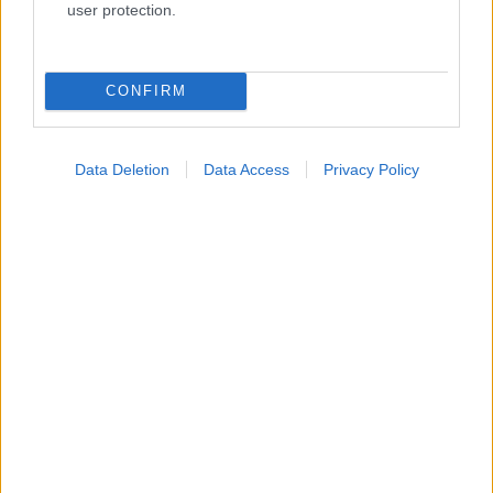
user protection.
CONFIRM
Data Deletion
Data Access
Privacy Policy
Τετάρτη, 31 Αυγούστου 2022, 14:36
Φθινοπωρινό check up: Επιστρέφουμε υγιείς
Ποιες εξετάσεις προσφέρει ο όμιλος ΒΙΟΙΑΤΡΙΚΗ σε
προνομοιακές τιμές.