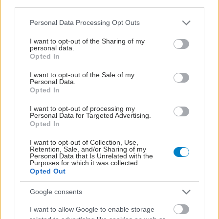
ενέχει πολλούς κινδύνους''.
third parties.
Please note that this website/app uses one or more Google
Personal Data Processing Opt Outs
services and may gather and store information including but
not limited to your visit or usage behaviour. You may click to
I want to opt-out of the Sharing of my
personal data.
grant or deny consent to Google and its third-party tags to
Opted In
use your data for below specified purposes in below Google
consent section.
I want to opt-out of the Sale of my
Personal Data.
Opted In
I want to opt-out of processing my
Personal Data for Targeted Advertising.
Opted In
I want to opt-out of Collection, Use,
Retention, Sale, and/or Sharing of my
Personal Data that Is Unrelated with the
Παρασκευή, 21 Οκτωβρίου 2022, 12:00
Purposes for which it was collected.
Opted Out
Πρόστιμο στο Metropolitan από το υπουργείο
Ανάπτυξης
Google consents
Για παραβίαση στην χρέωση των PCR - test.
I want to allow Google to enable storage