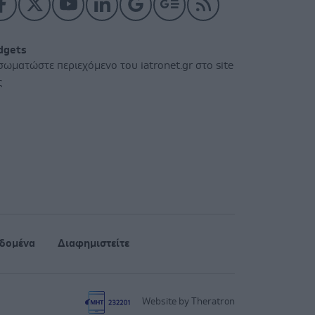
dgets
σωματώστε περιεχόμενο του iatronet.gr στο site
ς
δομένα
Διαφημιστείτε
Website by Theratron