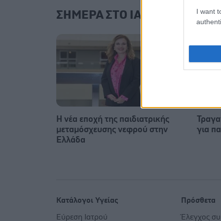
I want t
ΣΗΜΕΡΑ ΣΤΟ IATRONET.GR
authenti
Η νέα εποχή της παιδιατρικής
Τραγαν
μεταμόσχευσης νεφρού στην
για π
Ελλάδα
Κατάλογοι Υγείας
Πρόσθετα
Εύρεση Ιατρού
Έλεγχος σ