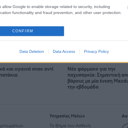
o allow Google to enable storage related to security, including
cation functionality and fraud prevention, and other user protection.
CONFIRM
Data Deletion
Data Access
Privacy Policy
ά και υγιεινά σνακ αντί
Νέο φάρμακο για την
ατατάκια
παχυσαρκία: Σημαντική απ
βάρους με μία ένεση Mazd
την εβδομάδα
Υπηρεσίες Μελών
Ακ
υμπτωμάτων
Το Βήμα του Ασθενή