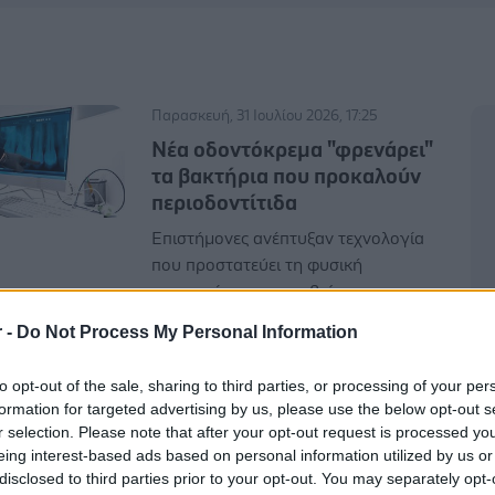
Παρασκευή, 31 Ιουλίου 2026, 17:25
Νέα οδοντόκρεμα "φρενάρει"
τα βακτήρια που προκαλούν
περιοδοντίτιδα
Επιστήμονες ανέπτυξαν τεχνολογία
που προστατεύει τη φυσική
ισορροπία του μικροβιώματος του
στόματος.
r -
Do Not Process My Personal Information
to opt-out of the sale, sharing to third parties, or processing of your per
Πέμπτη, 12 Μαρτίου 2026, 13:30
formation for targeted advertising by us, please use the below opt-out s
Νέα οδοντόκρεμα σταματά
r selection. Please note that after your opt-out request is processed y
την περιοδοντίτιδα
eing interest-based ads based on personal information utilized by us or
disclosed to third parties prior to your opt-out. You may separately opt-
Η λειτουργία της βασίζεται στην