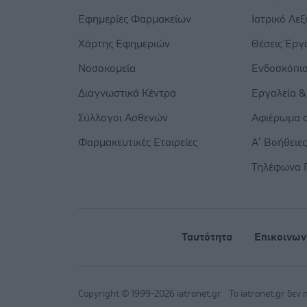
Εφημερίες Φαρμακείων
Ιατρικό Λεξ
Χάρτης Εφημεριών
Θέσεις Έργ
Νοσοκομεία
Ενδοσκόπι
Διαγνωστικά Κέντρα
Εργαλεία &
Σύλλογοι Ασθενών
Αφιέρωμα σ
Φαρμακευτικές Εταιρείες
Α’ Βοήθειε
Τηλέφωνα 
Ταυτότητα
Επικοινων
Copyright © 1999-2026 iatronet.gr
Το iatronet.gr δεν