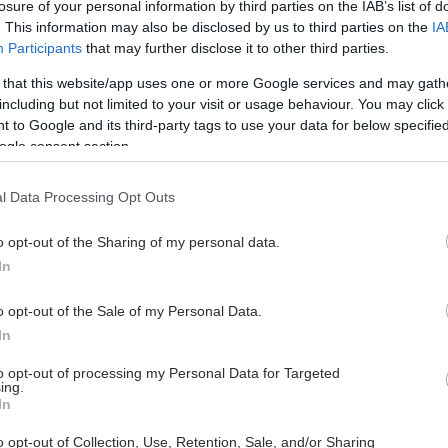
losure of your personal information by third parties on the IAB’s list of
επιλεκτική αναστολή των παθογόνων
. This information may also be disclosed by us to third parties on the
IA
βακτηρίων, αφήνοντας ανέπαφα τα
Participants
that may further disclose it to other third parties.
υγιή μικρόβια.
 that this website/app uses one or more Google services and may gath
including but not limited to your visit or usage behaviour. You may click 
 to Google and its third-party tags to use your data for below specifi
Τρίτη, 17 Φεβρουαρίου 2026, 15:30
ogle consent section.
Μία στις τρεις παιδικές
οδοντόκρεμες χωρίς επαρκές
l Data Processing Opt Outs
φθόριο [έρευνα]
o opt-out of the Sharing of my personal data.
Οι ειδικοί επισημαίνουν ωστόσο ότι
In
εξίσου σημαντική με την
περιεκτικότητα είναι και η σωστή
o opt-out of the Sale of my Personal Data.
δοσολογία.
In
to opt-out of processing my Personal Data for Targeted
ing.
Παρασκευή, 26 Σεπτεμβρίου 2025, 17:00
In
Γιατί οι οδοντόκρεμες δεν
o opt-out of Collection, Use, Retention, Sale, and/or Sharing
προστατεύουν πάντα από την