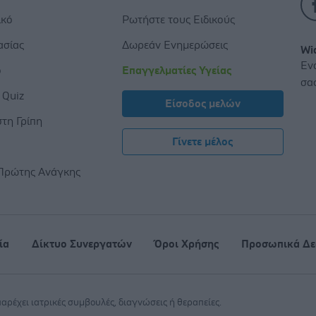
ικό
Ρωτήστε τους Ειδικούς
ασίας
Δωρεάν Ενημερώσεις
Wi
Εν
ο
Επαγγελματίες Υγείας
σα
 Quiz
Είσοδος μελών
τη Γρίπη
Γίνετε μέλος
ς
Πρώτης Ανάγκης
ία
Δίκτυο Συνεργατών
Όροι Χρήσης
Προσωπικά Δε
 παρέχει ιατρικές συμβουλές, διαγνώσεις ή θεραπείες.