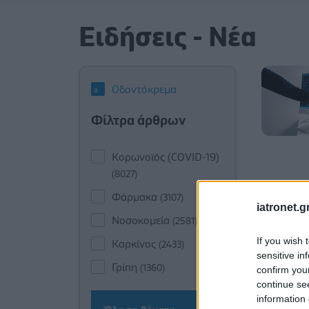
Ειδήσεις - Νέα
Οδοντόκρεμα
Φίλτρα άρθρων
Κορωνοϊός (COVID-19)
(8027)
Φάρμακα
(3107)
iatronet.g
Νοσοκομεία
(2581)
If you wish 
Καρκίνος
(2433)
sensitive in
Γρίπη
(1360)
confirm you
continue se
information 