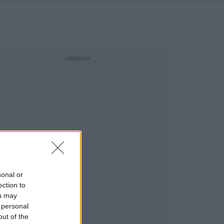
sonal or
ection to
ou may
 personal
out of the