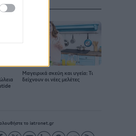
Μαγειρικά σκεύη και υγεία: Τι
ώλεια
δείχνουν οι νέες μελέτες
utide
ολουθήστε το iatronet.gr