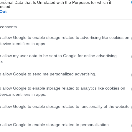
ersonal Data that Is Unrelated with the Purposes for which it
τερηδόνα [μελέτη]
lected.
Out
Τρία προϊόντα σε διενεργούμενο τεστ
γερμανο-αυστριακής συνεργασίας
consents
δεν έπεισαν στην πρόληψη. Δύο
o allow Google to enable storage related to advertising like cookies on
οδοντόκρεμες περιείχαν μάλιστα
evice identifiers in apps.
διοξείδιο του τιτανίου.
o allow my user data to be sent to Google for online advertising
s.
to allow Google to send me personalized advertising.
o allow Google to enable storage related to analytics like cookies on
evice identifiers in apps.
o allow Google to enable storage related to functionality of the website
o allow Google to enable storage related to personalization.