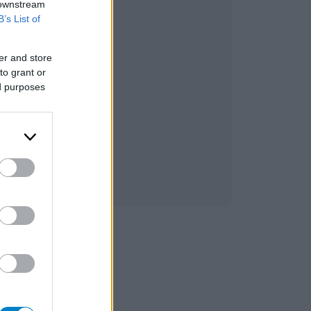
 downstream
B’s List of
er and store
to grant or
ed purposes