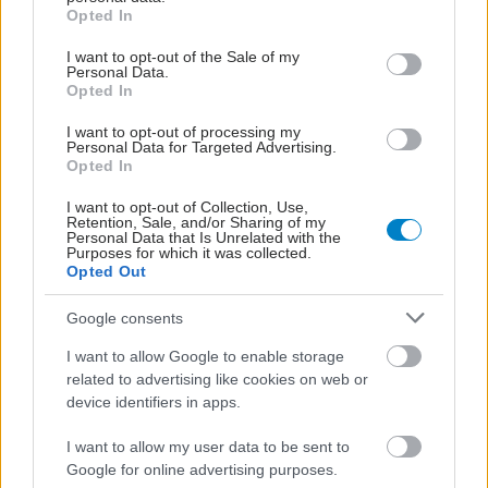
grant or deny consent to Google and its third-party tags to
Opted In
use your data for below specified purposes in below Google
consent section.
I want to opt-out of the Sale of my
Personal Data.
Opted In
I want to opt-out of processing my
Personal Data for Targeted Advertising.
Opted In
I want to opt-out of Collection, Use,
Retention, Sale, and/or Sharing of my
Personal Data that Is Unrelated with the
Purposes for which it was collected.
Opted Out
Παρασκευή, 08 Δεκεμβρίου 2023, 13:00
Google consents
Τρίψιμο ματιών: Γιατί μπορεί να γίνει επικίνδυνο
I want to allow Google to enable storage
related to advertising like cookies on web or
Αν τρίβει κάποιος τα μάτια του πολύ συχνά ή πολύ δυνατά,
device identifiers in apps.
μπορεί να τους προκαλέσει διάφορες βλάβες.
I want to allow my user data to be sent to
Google for online advertising purposes.