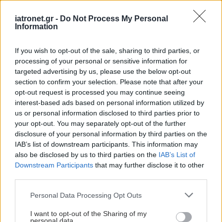
iatronet.gr -
Do Not Process My Personal
Information
If you wish to opt-out of the sale, sharing to third parties, or
processing of your personal or sensitive information for
targeted advertising by us, please use the below opt-out
section to confirm your selection. Please note that after your
opt-out request is processed you may continue seeing
Πέμπτη, 04 Απριλίου 2024, 13:41
interest-based ads based on personal information utilized by
us or personal information disclosed to third parties prior to
Παγκόσμια Ημέρα Υγείας: Συνεχίζεται το
your opt-out. You may separately opt-out of the further
πρόγραμμα των LaserVision και
disclosure of your personal information by third parties on the
Ophthalmica για την πρόληψη οφθαλμικών
IAB’s list of downstream participants. This information may
παθήσεων
also be disclosed by us to third parties on the
IAB’s List of
Downstream Participants
that may further disclose it to other
Οι Ιδιωτικές Μονάδες Ημερήσιας Νοσηλείας LaserVision στην
third parties.
Αθήνα και Ophthalmica στη Θεσσαλονίκη, μέλη του Ομίλου
Sanoptis, προσφέρουν προληπτικό οφθαλμολογικό έλεγχο
Please note that this website/app uses one or more Google
Personal Data Processing Opt Outs
services and may gather and store information including but
σε προνομιακές τιμές.
not limited to your visit or usage behaviour. You may click to
I want to opt-out of the Sharing of my
personal data.