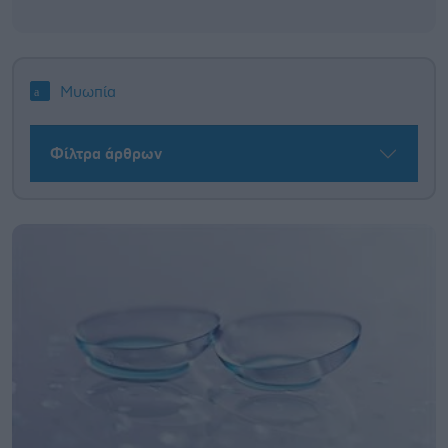
Μυωπία
Φίλτρα άρθρων