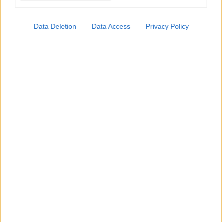
Data Deletion
Data Access
Privacy Policy
Δευτέρα, 03 Ιουλίου 2023, 08:40
Μαντώ Μαρτάκου: Πώς θα μπορούσε να
παταχθεί το παρεμπόριο στα οπτικά είδη;
Τι πρέπει να αλλάξει ο ΕΟΠΥΥ στις παροχές του;