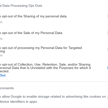
ανθρώπους που χρησιμοποιούσαν
l Data Processing Opt Outs
συσκευές ατμίσματος σε σύγκριση με
αυτούς που χρησιμοποίησαν τσίχλες
o opt-out of the Sharing of my personal data.
νικοτίνης ή παστίλιες.
In
o opt-out of the Sale of my Personal Data.
Παρασκευή, 11 Ιουλίου 2025, 08:00
In
Εναλλακτικά προϊόντα
καπνού - Ο κομβικός ρόλος
to opt-out of processing my Personal Data for Targeted
ing.
του ρυθμιστικού πλαισίου
In
Για τους ενήλικους καπνιστές που δεν
o opt-out of Collection, Use, Retention, Sale, and/or Sharing
διακόπτουν το κάπνισμα,
ersonal Data that Is Unrelated with the Purposes for which it
lected.
προορίζονται οι εναλλακτικές λύσεις
Out
που θα τους βοηθήσουν να κάνουν
μια καλύτερη επιλογή από το να
consents
συνεχίσουν το τσιγάρο.
o allow Google to enable storage related to advertising like cookies on
evice identifiers in apps.
Πέμπτη, 30 Ιανουαρίου 2025, 12:25