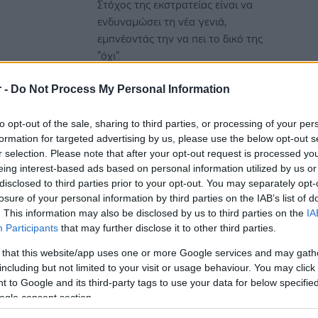
Στόχος της εκστρατείας είναι να
ενδυναμώσει τη νέα γενιά,
εμπνέοντάς την να πει το δικό της
"όχι".
r -
Do Not Process My Personal Information
to opt-out of the sale, sharing to third parties, or processing of your per
formation for targeted advertising by us, please use the below opt-out s
r selection. Please note that after your opt-out request is processed y
Τετάρτη, 16 Ιουλίου 2025, 19:00
eing interest-based ads based on personal information utilized by us or
Το άτμισμα είναι πιο
disclosed to third parties prior to your opt-out. You may separately opt-
αποτελεσματικό για τη
losure of your personal information by third parties on the IAB’s list of
διακοπή του καπνίσματος
. This information may also be disclosed by us to third parties on the
IA
έναντι θεραπειών
Participants
that may further disclose it to other third parties.
υποκατάστασης νικοτίνης
 that this website/app uses one or more Google services and may gath
[μελέτη]
including but not limited to your visit or usage behaviour. You may click 
 to Google and its third-party tags to use your data for below specifi
Τα ποσοστά αποχής από το κάπνισμα
ogle consent section.
στο εξάμηνο ήταν τριπλάσια σε