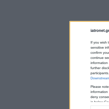
iatronet.g
If you wish 
sensitive in
confirm you
continue se
information 
further disc
participants
Downstream 
Please note
information 
deny consent
in below Go