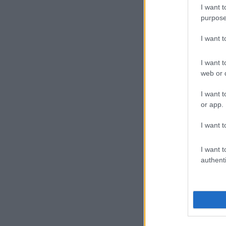
I want t
purpose
I want 
I want t
web or d
I want t
or app.
I want t
I want t
authenti