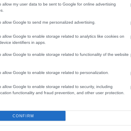
o allow my user data to be sent to Google for online advertising
Άτμισμα: Τι προκαλεί στο
s.
δέρμα
to allow Google to send me personalized advertising.
Μελέτη που δημοσιεύθηκε στο
Journal of Dermatological Science
o allow Google to enable storage related to analytics like cookies on
διαπίστωσε ότι η νικοτίνη μπορεί να
evice identifiers in apps.
ελαττώσει τη ροή του αίματος,
μειώνοντας την παροχή οξυγόνου
o allow Google to enable storage related to functionality of the website
στο δέρμα και εμποδίζοντας έτσι την
ικανότητά του να επουλώνεται και να
o allow Google to enable storage related to personalization.
αναγεννάται.
o allow Google to enable storage related to security, including
cation functionality and fraud prevention, and other user protection.
Τρίτη, 03 Δεκεμβρίου 2024, 12:05
Ανατροπές στην αγορά
καπνικών από τα ηλεκτρονικά
CONFIRM
τσιγάρα μιας χρήσης
Ταχύτερα αναπτυσσόμενη τάση στην