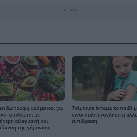
an διατροφή ακόμα και για
Τσίμπησε έντομο το παιδί μ
να, συνδέεται με
είναι απλή ενόχληση ή αλλ
ότερη φλεγμονή και
αντίδραση;
άδυνση της γήρανσης