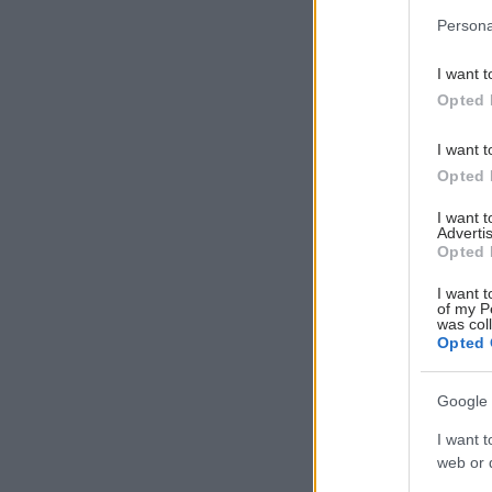
Persona
I want t
Opted 
I want t
Opted 
I want 
Advertis
Opted 
I want t
of my P
was col
Opted 
Google 
I want t
web or d