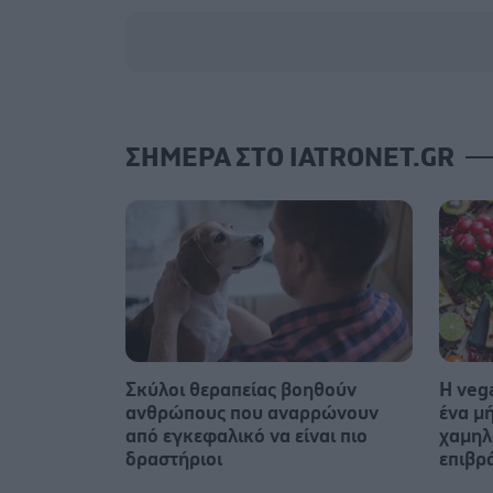
ΣΗΜΕΡΑ ΣΤΟ IATRONET.GR
Σκύλοι θεραπείας βοηθούν
Η veg
ανθρώπους που αναρρώνουν
ένα μή
από εγκεφαλικό να είναι πιο
χαμηλ
δραστήριοι
επιβρ