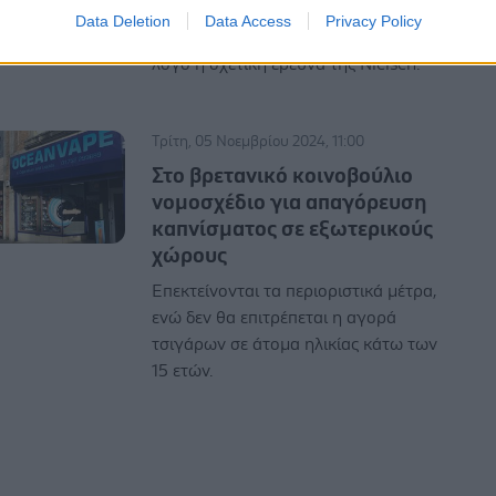
αγορά των τσιγάρων τα Disposable
Data Deletion
Data Access
Privacy Policy
Vapes. Για νέα εποχή στον κλάδο κάνει
λόγο η σχετική έρευνα της Nielsen.
Τρίτη, 05 Νοεμβρίου 2024, 11:00
Στο βρετανικό κοινοβούλιο
νομοσχέδιο για απαγόρευση
καπνίσματος σε εξωτερικούς
χώρους
Επεκτείνονται τα περιοριστικά μέτρα,
ενώ δεν θα επιτρέπεται η αγορά
τσιγάρων σε άτομα ηλικίας κάτω των
15 ετών.