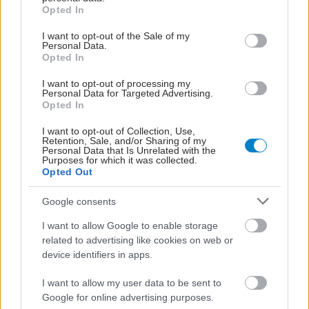
grant or deny consent to Google and its third-party tags to
Opted In
use your data for below specified purposes in below Google
Οι διακυμάνσεις της αρτηριακής πίεσης
consent section.
σχετίζονται με τις νοητικές ικανότητες των
I want to opt-out of the Sale of my
Personal Data.
ηλικιωμένων [μελέτη]
Opted In
Η μελέτη ήταν έρευνα παρατήρησης και δεν απέδειξε οτι η
I want to opt-out of processing my
σχέση είναι αιτιατή.
Personal Data for Targeted Advertising.
Opted In
I want to opt-out of Collection, Use,
Retention, Sale, and/or Sharing of my
Personal Data that Is Unrelated with the
Purposes for which it was collected.
Opted Out
Google consents
I want to allow Google to enable storage
related to advertising like cookies on web or
device identifiers in apps.
I want to allow my user data to be sent to
Google for online advertising purposes.