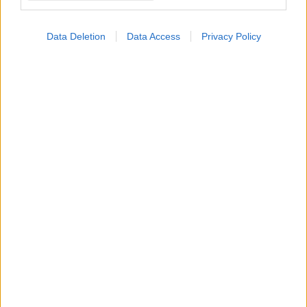
Συμπληρώματα βιταμίνης D είναι πιθανό να
μειώνουν την αρτηριακή πίεση σε ηλικιωμένους
με παχυσαρκία
Data Deletion
Data Access
Privacy Policy
Η βιταμίνη D και το ασβέστιο μειώνουν τη συστολική πίεση
και τη διαστολική σε υπέρβαρους ηλικιωμένους αλλά η
μεγαλύτερη δόση δεν είναι απαραίτητα καλύτερη, έδειξε νέα
μελέτη.