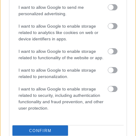
Τετάρτη, 27 Νοεμβρίου 2024, 14:15
I want to allow Google to send me
Η υψηλή αρτηριακή πίεση και οι διακυμάνσεις
personalized advertising.
της συμβάλλουν στην εξέλιξη του γλαυκώματος
I want to allow Google to enable storage
Τι δείχνουν τα αποτελέσματα μελέτης από την Καλιφόρνια.
related to analytics like cookies on web or
device identifiers in apps.
I want to allow Google to enable storage
related to functionality of the website or app.
I want to allow Google to enable storage
related to personalization.
I want to allow Google to enable storage
related to security, including authentication
functionality and fraud prevention, and other
user protection.
Τετάρτη, 13 Νοεμβρίου 2024, 15:47
CONFIRM