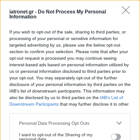
H μείωση της αρτηριακής πίεσης προστατεύει
iatronet.gr -
Do Not Process My Personal
την υγεία του εγκεφάλου [μελέτη]
Information
Η μελέτη στο Neurology έδειξε ότι οι άνθρωποι είχαν
χαμηλότερο κίνδυνο ελαφράς νοητικής βλάβης ή άνοιας
If you wish to opt-out of the sale, sharing to third parties, or
όταν είχαν διατηρήσει την πίεση γύρω στο 12 για 3,5 χρόνια.
processing of your personal or sensitive information for
targeted advertising by us, please use the below opt-out
section to confirm your selection. Please note that after your
opt-out request is processed you may continue seeing
interest-based ads based on personal information utilized by
us or personal information disclosed to third parties prior to
your opt-out. You may separately opt-out of the further
disclosure of your personal information by third parties on the
IAB’s list of downstream participants. This information may
also be disclosed by us to third parties on the
IAB’s List of
Downstream Participants
that may further disclose it to other
third parties.
Please note that this website/app uses one or more Google
Personal Data Processing Opt Outs
services and may gather and store information including but
not limited to your visit or usage behaviour. You may click to
I want to opt-out of the Sharing of my
personal data.
Πέμπτη, 12 Δεκεμβρίου 2024, 16:50