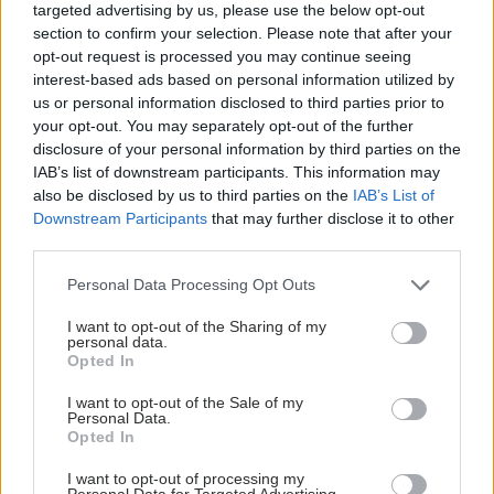
targeted advertising by us, please use the below opt-out
προβλήματα ψυχικής υγείας στα παιδιά [επισκόπηση]
section to confirm your selection. Please note that after your
opt-out request is processed you may continue seeing
interest-based ads based on personal information utilized by
us or personal information disclosed to third parties prior to
your opt-out. You may separately opt-out of the further
disclosure of your personal information by third parties on the
IAB’s list of downstream participants. This information may
also be disclosed by us to third parties on the
IAB’s List of
Downstream Participants
that may further disclose it to other
third parties.
Please note that this website/app uses one or more Google
Personal Data Processing Opt Outs
services and may gather and store information including but
not limited to your visit or usage behaviour. You may click to
I want to opt-out of the Sharing of my
personal data.
grant or deny consent to Google and its third-party tags to
Opted In
use your data for below specified purposes in below Google
ΕΟΦ: Σε περιορισμένη διαθεσιμότητα 286 + 20
consent section.
φάρμακα τον Ιούλιο [πίνακας]
I want to opt-out of the Sale of my
Personal Data.
Opted In
I want to opt-out of processing my
Personal Data for Targeted Advertising.