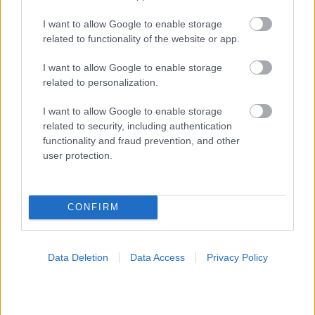
I want to allow Google to enable storage
related to functionality of the website or app.
I want to allow Google to enable storage
related to personalization.
Καρδιακά προβλήματα συνδέονται με συρρίκνωση
του εγκεφάλου σε ανθρώπους με γενετικό κίνδυνο
I want to allow Google to enable storage
για Alzheimer
related to security, including authentication
functionality and fraud prevention, and other
user protection.
Ακολουθήστε το iatronet.gr
CONFIRM
Data Deletion
Data Access
Privacy Policy
Widgets
Ενσωματώστε περιεχόμενο του iatronet.gr στο site σας