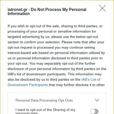
Πέντε ευρωπαϊκοί οργανισμοί κρούουν, για πρώτη φορά,
τον κώδωνα του κινδύνου για τα μυκητοκτόνα φάρμακα με
iatronet.gr -
Do Not Process My Personal
την ουσία αζόλη.
Information
If you wish to opt-out of the sale, sharing to third parties, or
processing of your personal or sensitive information for
targeted advertising by us, please use the below opt-out
section to confirm your selection. Please note that after your
opt-out request is processed you may continue seeing
interest-based ads based on personal information utilized by
us or personal information disclosed to third parties prior to
your opt-out. You may separately opt-out of the further
disclosure of your personal information by third parties on the
IAB’s list of downstream participants. This information may
also be disclosed by us to third parties on the
IAB’s List of
Downstream Participants
that may further disclose it to other
third parties.
Πέμπτη, 12 Δεκεμβρίου 2024, 07:00
Please note that this website/app uses one or more Google
Personal Data Processing Opt Outs
Σοκ: 'Εως 6,6 φορές πάνω η μικροβιακή αντοχή
services and may gather and store information including but
στην Ελλάδα - Η ευθύνη των γιατρών [πίνακες]
not limited to your visit or usage behaviour. You may click to
I want to opt-out of the Sharing of my
personal data.