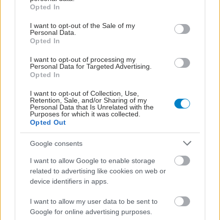
grant or deny consent to Google and its third-party tags to
Ποιες ιατρικές ειδικότητες χορηγούν τα περισσότερα
Opted In
use your data for below specified purposes in below Google
αντιβιοτικά και ποιες περιοχές της χώρας έχουν τα
consent section.
I want to opt-out of the Sale of my
υψηλότερα ποσοστά χορήγησης.
Personal Data.
Opted In
I want to opt-out of processing my
Personal Data for Targeted Advertising.
Opted In
I want to opt-out of Collection, Use,
Retention, Sale, and/or Sharing of my
Personal Data that Is Unrelated with the
Purposes for which it was collected.
Opted Out
Google consents
I want to allow Google to enable storage
related to advertising like cookies on web or
device identifiers in apps.
Τετάρτη, 04 Δεκεμβρίου 2024, 18:32
I want to allow my user data to be sent to
Αντιμικροβιακή αντοχή: Ανησυχητικά τα
Google for online advertising purposes.
στοιχεία για την Ελλάδα