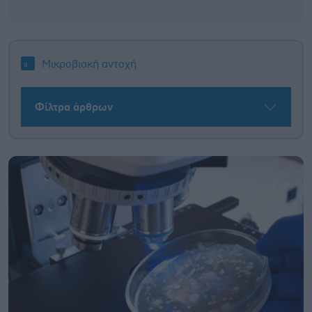
Μικροβιακή αντοχή
Φίλτρα άρθρων