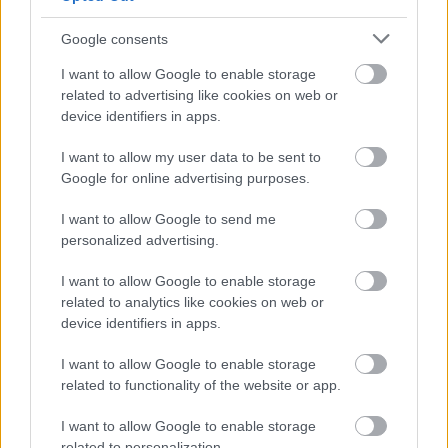
Google consents
I want to allow Google to enable storage
related to advertising like cookies on web or
device identifiers in apps.
I want to allow my user data to be sent to
Google for online advertising purposes.
Τρίτη, 01 Μαρτίου 2022, 15:52
I want to allow Google to send me
Οι νοσταλγικές εικόνες της παιδικής ηλικίας
personalized advertising.
μπορούν να μειώσουν την αντίληψη του πόνου
Η νοσταλγία μειώνει τη δραστηριότητα περιοχών του
I want to allow Google to enable storage
related to analytics like cookies on web or
εγκεφάλου που συνδέονται με τον πόνο και τη βαθμολογία
device identifiers in apps.
πόνου από ανθρώπους.
I want to allow Google to enable storage
related to functionality of the website or app.
I want to allow Google to enable storage
related to personalization.