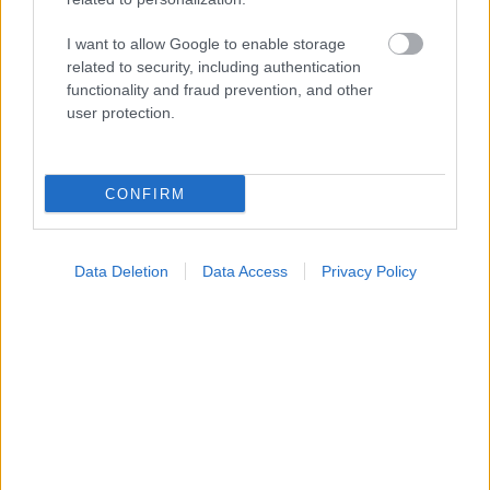
I want to allow Google to enable storage
related to security, including authentication
functionality and fraud prevention, and other
user protection.
CONFIRM
Δευτέρα, 01 Οκτωβρίου 2018, 00:34
Από ισχαιμικό καρδιακό επεισόδιο ένας στους
Data Deletion
Data Access
Privacy Policy
δέκα θανάτους στην Ελλάδα - Ευρωπαϊκή
σύγκριση
Τα πιο συνηθισμένα συμπτώματα είναι ο πόνος στο στήθος,
ο οποίος εντοπίζεται κυρίως οπισθοστερνικά και
εξαπλώνεται στα χέρια, τους ώμους, την πλάτη, το σαγόνι.