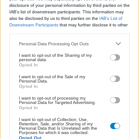
disclosure of your personal information by third parties on the
IAB’s list of downstream participants. This information may
also be disclosed by us to third parties on the
IAB’s List of
Downstream Participants
that may further disclose it to other
third parties.
Please note that this website/app uses one or more Google
Personal Data Processing Opt Outs
services and may gather and store information including but
Πέμπτη, 17 Νοεμβρίου 2022, 14:54
not limited to your visit or usage behaviour. You may click to
I want to opt-out of the Sharing of my
Συνέδριο για τον Χρόνιο Πόνο και τα Ρευματικά
personal data.
grant or deny consent to Google and its third-party tags to
Opted In
Νοσήματα
use your data for below specified purposes in below Google
consent section.
Στο συνέδριο θα συμμετάσχουν διακεκριμένοι ομιλητές, θα
I want to opt-out of the Sale of my
Personal Data.
αναλύσουν και θα προτείνουν λύσεις για την
Opted In
αποτελεσματική αντιμετώπιση της φλεγμονής και του
χρόνιου πόνου.
I want to opt-out of processing my
Personal Data for Targeted Advertising.
Opted In
I want to opt-out of Collection, Use,
Retention, Sale, and/or Sharing of my
Personal Data that Is Unrelated with the
Purposes for which it was collected.
Opted Out