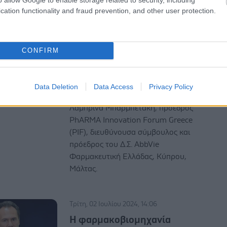
κοινωνίας και της οικονομίας».
cation functionality and fraud prevention, and other user protection.
Τρίτη, 02 Ιουλίου 2024, 14:08
CONFIRM
Χρέος της πολιτείας η
προστασία της
φαρμακευτικής καινοτομίας
Data Deletion
Data Access
Privacy Policy
Τι αναφέρει στο Health & Care η
Λαμπρίνα Μπαρμπετάκη, πρόεδρος
PhARMA Innovation Forum Greece
(PIF), διευθύνουσα σύμβουλος και
πρόεδρος του Δ.Σ. AbbVie
Φαρμακευτική Ελλάδας, Κύπρου,
Μάλτας.
Τρίτη, 02 Ιουλίου 2024, 14:06
Η φαρμακοβιομηχανία