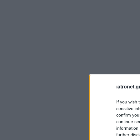
iatronet.g
If you wish 
sensitive in
confirm you
continue se
information 
further disc