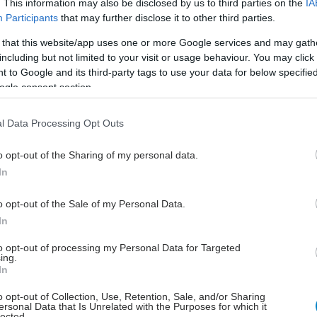
. This information may also be disclosed by us to third parties on the
IA
αποζημίωσης με μοναδικό κριτήριο
Participants
that may further disclose it to other third parties.
την τιμή του υλικού ή τις
 that this website/app uses one or more Google services and may gath
ιατροτεχνολογικές διαδικασίες, δεν
including but not limited to your visit or usage behaviour. You may click 
ευνοεί την πρόσβαση των ασθενών
 to Google and its third-party tags to use your data for below specifi
στην καινοτομία».
ogle consent section.
l Data Processing Opt Outs
o opt-out of the Sharing of my personal data.
In
Τρίτη, 02 Ιουλίου 2024, 14:10
Πολλαπλά τα οφέλη της
o opt-out of the Sale of my Personal Data.
αυτοφροντίδας για το ΕΣΥ και
In
τους πολίτες
to opt-out of processing my Personal Data for Targeted
Ιάκωβος Μιχαλίτσης, αντιπρόεδρος
ing.
In
του Συνδέσμου Εταιρειών Φαρμάκων
Ευρείας Χρήσης (ΕΦΕΧ):
o opt-out of Collection, Use, Retention, Sale, and/or Sharing
ersonal Data that Is Unrelated with the Purposes for which it
«Αναγνωρίζοντας ότι ο ρόλος του
lected.