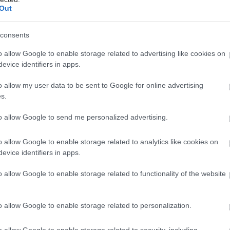
φαρμακοποιού ως συμβούλου
Out
πρωτοβάθμιας φροντίδας υγείας
αναμένεται να ενισχυθεί τα επόμενα
consents
χρόνια, o ΕΦΕΧ έχει δεσμευθεί να
o allow Google to enable storage related to advertising like cookies on
υποστηρίξει έμπρακτα τους Έλληνες
evice identifiers in apps.
φαρμακοποιούς».
o allow my user data to be sent to Google for online advertising
s.
Τρίτη, 02 Ιουλίου 2024, 14:08
to allow Google to send me personalized advertising.
Ισχυρές οι προκλήσεις για το
σύστημα Yγείας
o allow Google to enable storage related to analytics like cookies on
Ολύμπιος Παπαδημητρίου, πρόεδρος
evice identifiers in apps.
του Συνδέσμου Φαρμακευτικών
Επιχειρήσεων Ελλάδας (ΣΦΕΕ): «Η
o allow Google to enable storage related to functionality of the website
συνεργασία μεταξύ κυβέρνησης και
βιομηχανίας είναι ουσιαστική για την
o allow Google to enable storage related to personalization.
επίτευξη βιώσιμων λύσεων που θα
εξυπηρετούν τις ανάγκες της
o allow Google to enable storage related to security, including