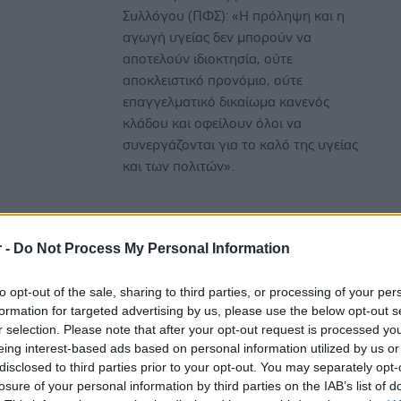
Συλλόγου (ΠΦΣ): «Η πρόληψη και η
αγωγή υγείας δεν μπορούν να
αποτελούν ιδιοκτησία, ούτε
αποκλειστικό προνόμιο, ούτε
επαγγελματικό δικαίωμα κανενός
κλάδου και οφείλουν όλοι να
συνεργάζονται για το καλό της υγείας
και των πολιτών».
Τρίτη, 02 Ιουλίου 2024, 14:12
r -
Do Not Process My Personal Information
Πώς θα αντιμετωπιστούν οι
χρόνιες παθογένειες στις
to opt-out of the sale, sharing to third parties, or processing of your per
προμήθειες του ΕΣΥ
formation for targeted advertising by us, please use the below opt-out s
Δημήτρης Νίκας, πρόεδρος Δ.Σ. του
r selection. Please note that after your opt-out request is processed y
eing interest-based ads based on personal information utilized by us or
Συνδέσμου Επιχειρήσεων Ιατρικών &
disclosed to third parties prior to your opt-out. You may separately opt-
Βιοτεχνολογικών Προϊόντων (ΣΕΙΒ):
losure of your personal information by third parties on the IAB’s list of
«Το παραδοσιακό μοντέλο