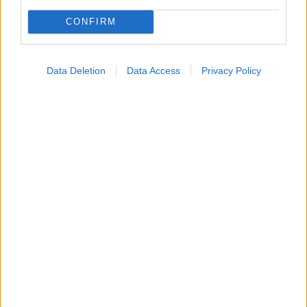
CONFIRM
Αδ. Γεωργιάδης στη Ρόδο: ''Σε ενάμιση χρόνο, το
νοσοκομείο θα είναι καινούργιο''- 'Αμεσα μέτρα για
την αντιμετώπιση των σοβαρών ελλείψεων
προσωπικού
Data Deletion
Data Access
Privacy Policy
Ακολουθήστε το iatronet.gr
Widgets
Ενσωματώστε περιεχόμενο του iatronet.gr στο site σας
Κατάλογοι Υγείας
Εύρεση Ιατρού