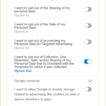
services and may gather and store information including but
not limited to your visit or usage behaviour. You may click to
I want to opt-out of the Sharing of my
personal data.
grant or deny consent to Google and its third-party tags to
Opted In
use your data for below specified purposes in below Google
consent section.
I want to opt-out of the Sale of my
Personal Data.
Opted In
I want to opt-out of processing my
Personal Data for Targeted Advertising.
Opted In
I want to opt-out of Collection, Use,
Retention, Sale, and/or Sharing of my
Personal Data that Is Unrelated with the
Σημάδια διπολικής διαταραχής
Purposes for which it was collected.
Opted Out
Google consents
I want to allow Google to enable storage
related to advertising like cookies on web or
device identifiers in apps.