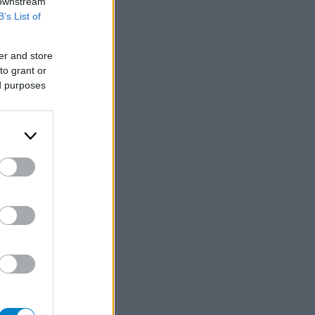
 downstream
B’s List of
er and store
to grant or
ed purposes