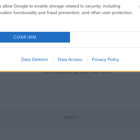
o allow Google to enable storage related to security, including
cation functionality and fraud prevention, and other user protection.
Δευτέρα, 08 Σεπτεμβρίου 2025, 16:45
Απαγορεύονται τα
CONFIRM
σακουλάκια νικοτίνης στη
Γαλλία από τον Μάρτιο του
2026
Data Deletion
Data Access
Privacy Policy
Μετά την αύξηση των περιπτώσεων
δηλητηρίασης μεταξύ των νέων.