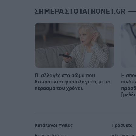
ΣΗΜΕΡΑ ΣΤΟ IATRONET.GR
Οι αλλαγές στο σώμα που
Η απο
θεωρούνται φυσιολογικές με το
κινδύ
πέρασμα του χρόνου
προσθ
[μελέτ
Κατάλογοι Υγείας
Πρόσθετα
Εύρεση Ιατρού
Έλεγχος σ