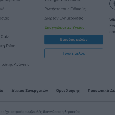
ικό
Ρωτήστε τους Ειδικούς
ασίας
Δωρεάν Ενημερώσεις
Wi
Εν
ο
Επαγγελματίες Υγείας
σα
 Quiz
Είσοδος μελών
τη Γρίπη
Γίνετε μέλος
ς
Πρώτης Ανάγκης
ία
Δίκτυο Συνεργατών
Όροι Χρήσης
Προσωπικά Δε
 παρέχει ιατρικές συμβουλές, διαγνώσεις ή θεραπείες.