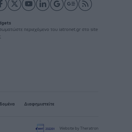
dgets
σωματώστε περιεχόμενο του iatronet.gr στο site
ς
δομένα
Διαφημιστείτε
Website by Theratron