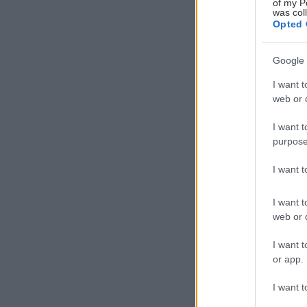
of my P
was col
Opted 
Google 
I want t
web or d
I want t
purpose
I want 
I want t
web or d
I want t
or app.
I want t