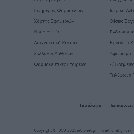
Εφημερίες Φαρμακείων
Ιατρικό Λεξ
Χάρτης Εφημεριών
Θέσεις Έργ
Νοσοκομεία
Ενδοσκόπι
Διαγνωστικά Κέντρα
Εργαλεία &
Σύλλογοι Ασθενών
Αφιέρωμα σ
Φαρμακευτικές Εταιρείες
Α’ Βοήθειε
Τηλέφωνα 
Ταυτότητα
Επικοινων
Copyright © 1999-2026 iatronet.gr
Το iatronet.gr δεν