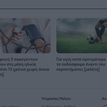
φυγή 3 παραγόντων
Για υγιή οστά προτιμότερο 
νου στη μέση ηλικία
το ποδόσφαιρο έναντι του
έτει 13 χρόνια χωρίς άνοια
περπατήματος [μελέτη]
η]
Υπηρεσίες Μελών
Ακ
υμπτωμάτων
Το Βήμα του Ασθενή