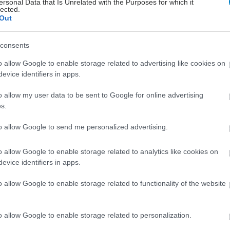
ersonal Data that Is Unrelated with the Purposes for which it
lected.
Out
Παρασκευή, 19 Δεκεμβρίου 2025, 15:30
Ειδικοί: 'Ολες οι μορφές
consents
νικοτίνης είναι τοξικές για
την υγεία της καρδιάς
o allow Google to enable storage related to advertising like cookies on
evice identifiers in apps.
Τι αναφέρει έκθεση ειδικών που
δημοσιεύτηκε στο European Heart
o allow my user data to be sent to Google for online advertising
Journal.
s.
to allow Google to send me personalized advertising.
Δευτέρα, 24 Νοεμβρίου 2025, 09:30
Γερμανία: Φωνές για πιο
o allow Google to enable storage related to analytics like cookies on
evice identifiers in apps.
αυστηρούς κανόνες στα
προϊόντα καπνού, νικοτίνης,
o allow Google to enable storage related to functionality of the website
ατμίσματος
Θα πρέπει να υπάρξει επέκταση των
o allow Google to enable storage related to personalization.
προγραμμάτων ενημέρωσης και
απεξάρτησης.