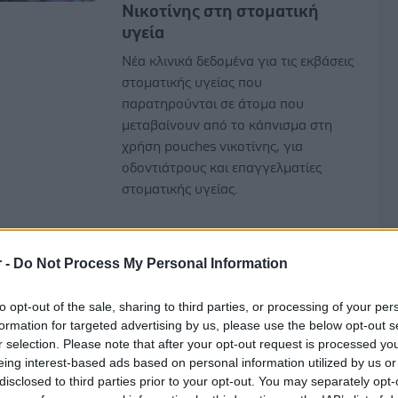
Νικοτίνης στη στοματική
υγεία
Νέα κλινικά δεδομένα για τις εκβάσεις
στοματικής υγείας που
παρατηρούνται σε άτομα που
μεταβαίνουν από το κάπνισμα στη
χρήση pouches νικοτίνης, για
οδοντιάτρους και επαγγελματίες
στοματικής υγείας.
Παρασκευή, 15 Μαΐου 2026, 16:00
r -
Do Not Process My Personal Information
ΠΟΥ: Οι καπνοβιομηχανίες
στοχεύουν νέους με τα
to opt-out of the sale, sharing to third parties, or processing of your per
σακουλάκια νικοτίνης -
formation for targeted advertising by us, please use the below opt-out s
Αύξηση πωλήσεων 50% σε
r selection. Please note that after your opt-out request is processed y
έναν χρόνο
eing interest-based ads based on personal information utilized by us or
disclosed to third parties prior to your opt-out. You may separately opt-
Ο Οργανισμός επισημαίνει ότι η