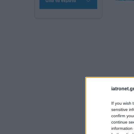
Όλα τα θέματα
iatronet.g
If you wish 
sensitive in
confirm you
continue se
information 