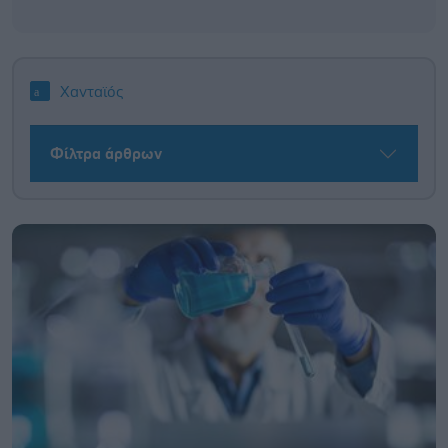
Χανταϊός
Φίλτρα άρθρων