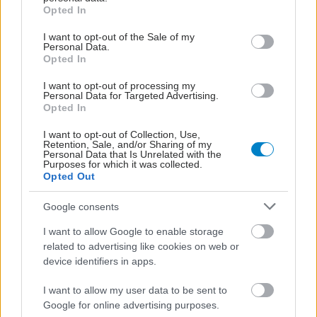
grant or deny consent to Google and its third-party tags to
Opted In
use your data for below specified purposes in below Google
consent section.
I want to opt-out of the Sale of my
Personal Data.
Opted In
I want to opt-out of processing my
Personal Data for Targeted Advertising.
Opted In
I want to opt-out of Collection, Use,
Retention, Sale, and/or Sharing of my
Personal Data that Is Unrelated with the
Purposes for which it was collected.
Opted Out
Google consents
Δευτέρα, 11 Μαΐου 2026, 08:57
I want to allow Google to enable storage
Χανταϊός - Γεωργιάδης: Για προληπτικούς
related to advertising like cookies on web or
λόγους σε καραντίνα ο Έλληνας
device identifiers in apps.
Είναι απολύτως καλά, επισημαίνει σε ανάρτησή του ο
I want to allow my user data to be sent to
υπουργός Υγείας.
Google for online advertising purposes.