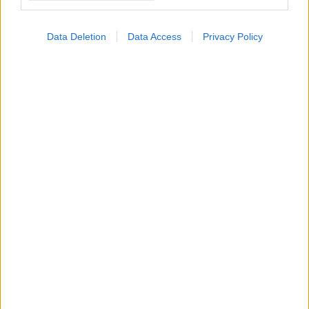
Data Deletion
Data Access
Privacy Policy
Παρασκευή, 08 Μαΐου 2026, 11:14
Μαγιορκίνης: Καταλήγει τo 30% των σοβαρών
κρουσμάτων χανταΐού
Ο καθηγητής σημείωσε ότι όσοι έρχονται σε επαφή με
επιβεβαιωμένο κρούσμα μπαίνουν σε επιτήρηση και έτσι ο
ιός δεν εξαπλώνεται.