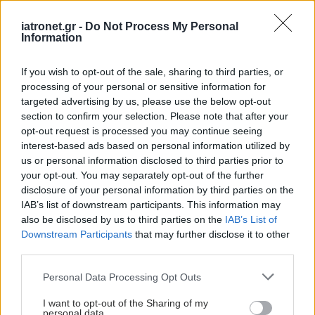
Σωτήρη Τσιόδρα.
iatronet.gr -
Do Not Process My Personal
Information
If you wish to opt-out of the sale, sharing to third parties, or
processing of your personal or sensitive information for
targeted advertising by us, please use the below opt-out
section to confirm your selection. Please note that after your
opt-out request is processed you may continue seeing
interest-based ads based on personal information utilized by
us or personal information disclosed to third parties prior to
your opt-out. You may separately opt-out of the further
disclosure of your personal information by third parties on the
IAB’s list of downstream participants. This information may
also be disclosed by us to third parties on the
IAB’s List of
Δευτέρα, 11 Μαΐου 2026, 10:25
Downstream Participants
that may further disclose it to other
"Αττικόν": Το ανακοινωθέν για τον επιβάτη του
third parties.
κρουαζιερόπλοιου με τον χανταϊό
Please note that this website/app uses one or more Google
Personal Data Processing Opt Outs
services and may gather and store information including but
Δεν παρουσιάζει κανένα σύμπτωμα, σύμφωνα με τους
not limited to your visit or usage behaviour. You may click to
I want to opt-out of the Sharing of my
υπεύθυνους του νοσοκομείου.
personal data.