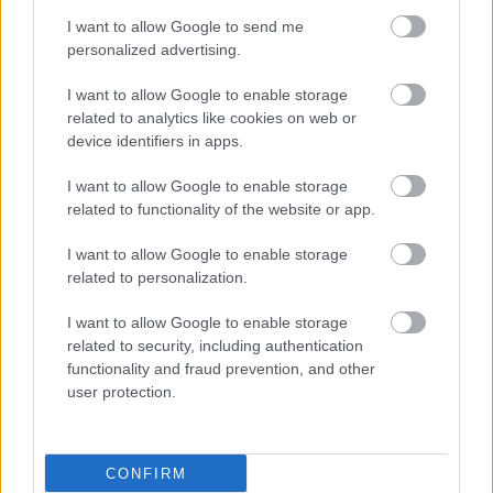
I want to allow Google to send me
personalized advertising.
I want to allow Google to enable storage
related to analytics like cookies on web or
device identifiers in apps.
I want to allow Google to enable storage
related to functionality of the website or app.
I want to allow Google to enable storage
related to personalization.
I want to allow Google to enable storage
Κυριακή, 10 Μαΐου 2026, 14:32
related to security, including authentication
Επιστρέφει σήμερα ο Έλληνας που ήταν στο
functionality and fraud prevention, and other
κρουαζιερόπλοιο με τον χανταϊό
user protection.
Θα μεταφερθεί σε ειδικά διαμορφωμένο θάλαμο αρνητικής
πίεσης στο Πανεπιστημιακό Γενικό Νοσοκομείο "Αττικόν",
CONFIRM
όπου θα τεθεί σε υποχρεωτική καραντίνα 45 ημερών.