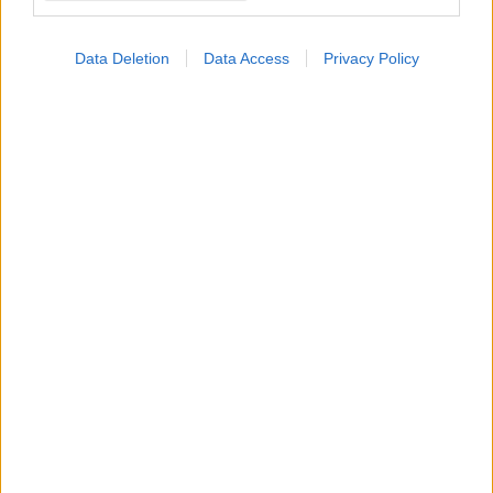
Data Deletion
Data Access
Privacy Policy
Δευτέρα, 15 Δεκεμβρίου 2025, 19:51
Mεγάλη κατανάλωση καφέ εξασθενεί τα οστά σε
ηλικιωμένες [μελέτη]
Η μελέτη ανακάλυψε ότι όσες έπιναν τσάι είχαν ελαφρά
υψηλότερη οστική πυκνότητα ισχίων έναντι όσων δεν έπιναν.