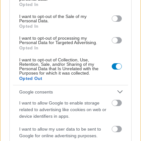
grant or deny consent to Google and its third-party tags to
Opted In
use your data for below specified purposes in below Google
consent section.
I want to opt-out of the Sale of my
Personal Data.
Opted In
I want to opt-out of processing my
Personal Data for Targeted Advertising.
Opted In
I want to opt-out of Collection, Use,
Retention, Sale, and/or Sharing of my
Personal Data that Is Unrelated with the
Purposes for which it was collected.
Opted Out
Δευτέρα, 22 Δεκεμβρίου 2025, 13:26
Google consents
Δωρεά μυελού των οστών - "Τα πιο πολύτιμα
δώρα είναι τα πιο απλά"!
I want to allow Google to enable storage
related to advertising like cookies on web or
Είναι μια πράξη σωτήρια για συνανθρώπους μας που
device identifiers in apps.
πάσχουν από σοβαρές αιματολογικές ασθένειες.
I want to allow my user data to be sent to
Google for online advertising purposes.