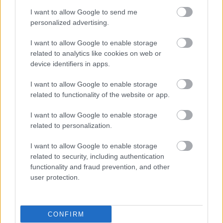
I want to allow Google to send me
personalized advertising.
I want to allow Google to enable storage
related to analytics like cookies on web or
device identifiers in apps.
I want to allow Google to enable storage
related to functionality of the website or app.
I want to allow Google to enable storage
related to personalization.
Σάββατο, 20 Δεκεμβρίου 2025, 13:00
GLP-1 αγωνιστές: Πιθανή προστασία των οστών
I want to allow Google to enable storage
σε άτομα με σακχαρώδη διαβήτη τύπου 2
related to security, including authentication
[Μελέτη]
functionality and fraud prevention, and other
user protection.
Οι συγγραφείς της μελέτης επισημαίνουν ότι τα ευρήματα
δείχνουν συσχέτιση και όχι αιτιώδη σχέση.
CONFIRM