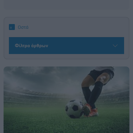
Οστά
Φίλτρα άρθρων