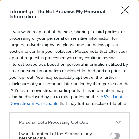
iatronet.gr -
Do Not Process My Personal
Information
If you wish to opt-out of the sale, sharing to third parties, or
processing of your personal or sensitive information for
targeted advertising by us, please use the below opt-out
section to confirm your selection. Please note that after your
opt-out request is processed you may continue seeing
interest-based ads based on personal information utilized by
us or personal information disclosed to third parties prior to
your opt-out. You may separately opt-out of the further
disclosure of your personal information by third parties on the
IAB’s list of downstream participants. This information may
Παρασκευή, 09 Ιανουαρίου 2026, 08:00
also be disclosed by us to third parties on the
IAB’s List of
Η Celltrion λανσάρει θεραπείες για οστικές
Downstream Participants
that may further disclose it to other
παθήσεις σε μεγάλες ευρωπαϊκές αγορές
third parties.
Πρόκειται για βιο-ομοειδή της δενοσουμάμπης.
Please note that this website/app uses one or more Google
Personal Data Processing Opt Outs
services and may gather and store information including but
not limited to your visit or usage behaviour. You may click to
I want to opt-out of the Sharing of my
personal data.