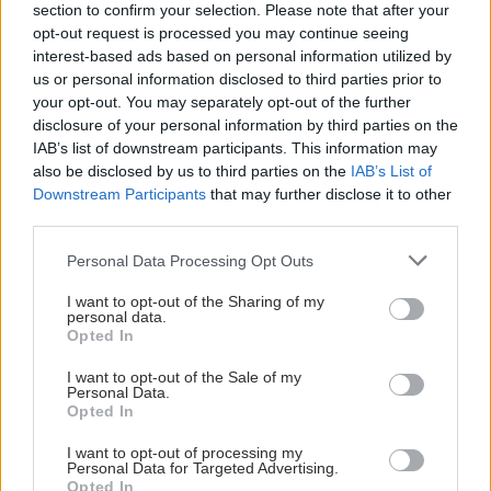
section to confirm your selection. Please note that after your
φάρμακα (ΜΗΣΥΦΑ ή OTC), 6,70 ευρώ επιστρέφουν στην
opt-out request is processed you may continue seeing
κοινωνία. Πρόσφατη μελέτη έδειξε πως η ένταξη 55
interest-based ads based on personal information utilized by
δραστικών ουσιών σε καθεστώς ΜΗΣΥΦΑ θα αποφέρει
us or personal information disclosed to third parties prior to
συνολικό όφελος 567 εκατομμυρίων ευρώ στην ελληνική
your opt-out. You may separately opt-out of the further
Οικονομία.
disclosure of your personal information by third parties on the
IAB’s list of downstream participants. This information may
also be disclosed by us to third parties on the
IAB’s List of
Downstream Participants
that may further disclose it to other
third parties.
Please note that this website/app uses one or more Google
Personal Data Processing Opt Outs
services and may gather and store information including but
not limited to your visit or usage behaviour. You may click to
I want to opt-out of the Sharing of my
personal data.
grant or deny consent to Google and its third-party tags to
Opted In
use your data for below specified purposes in below Google
consent section.
I want to opt-out of the Sale of my
Personal Data.
Opted In
I want to opt-out of processing my
Personal Data for Targeted Advertising.
Τρίτη, 04 Μαρτίου 2025, 14:45
Opted In