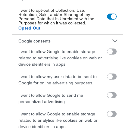
Σύνδεσμος ΕΦΕΧ: Ανάδειξη νέου Διοικητικού
I want to opt-out of Collection, Use,
Συμβουλίου
Retention, Sale, and/or Sharing of my
Personal Data that Is Unrelated with the
Η εκλογική διαδικασία, στην οποία συμμετείχαν όλα τα μέλη
Purposes for which it was collected.
Opted Out
του Συνδέσμου, διεξήχθη στο πλαίσιο της Ετήσιας Γενικής
Συνέλευσης του ΕΦΕΧ, την Τετάρτη 26 Φεβρουαρίου 2025
Google consents
στην Αθήνα.
I want to allow Google to enable storage
related to advertising like cookies on web or
device identifiers in apps.
I want to allow my user data to be sent to
Google for online advertising purposes.
I want to allow Google to send me
personalized advertising.
I want to allow Google to enable storage
related to analytics like cookies on web or
device identifiers in apps.