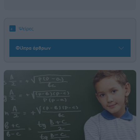
Ψείρες
Φίλτρα άρθρων