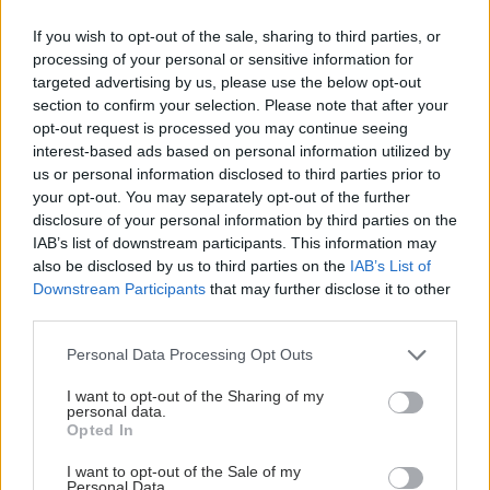
If you wish to opt-out of the sale, sharing to third parties, or
processing of your personal or sensitive information for
targeted advertising by us, please use the below opt-out
section to confirm your selection. Please note that after your
opt-out request is processed you may continue seeing
interest-based ads based on personal information utilized by
us or personal information disclosed to third parties prior to
Τετάρτη, 23 Σεπτεμβρίου 2009, 14:39
your opt-out. You may separately opt-out of the further
Νέα, ‘σχολική’ προσφορά από το Laviten NYDA
disclosure of your personal information by third parties on the
για τις ψείρες
IAB’s list of downstream participants. This information may
also be disclosed by us to third parties on the
IAB’s List of
Προμηθευτείτε τώρα το εύχρηστο και αποτελεσματικό
Downstream Participants
that may further disclose it to other
προϊόν κατά των ψειρών, Laviten NYDA, που κυκλοφορεί
third parties.
στην ελληνική αγορά φαρμακείου από τη Lavipharm, στην
προνομιακή τιμή των 12 €.
Please note that this website/app uses one or more Google
Personal Data Processing Opt Outs
services and may gather and store information including but
not limited to your visit or usage behaviour. You may click to
I want to opt-out of the Sharing of my
personal data.
grant or deny consent to Google and its third-party tags to
Opted In
use your data for below specified purposes in below Google
consent section.
I want to opt-out of the Sale of my
Personal Data.