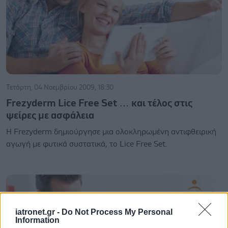
Τετάρτη, 04 Νοεμβρίου 2009, 18:30
Frezyderm Lice Free Set … και τέλος στις
ψείρες με ασφάλεια
Η Frezyderm δημιούργησε μια ολοκληρωμένη αντιφθειρική
αγωγή με φυτικά συστατικά, το Lice Free Set.
iatronet.gr -
Do Not Process My Personal
Information