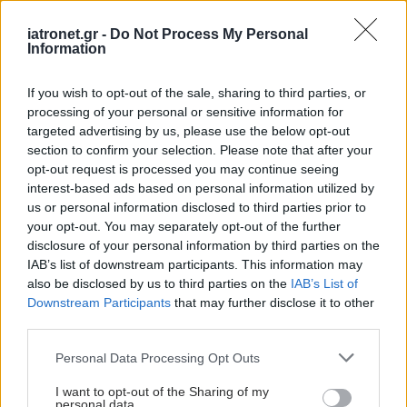
χρησιμοποιούνται για λίγες ημέρες και ύστερα
αντικαθίστανται.
iatronet.gr -
Do Not Process My Personal
Information
If you wish to opt-out of the sale, sharing to third parties, or
processing of your personal or sensitive information for
targeted advertising by us, please use the below opt-out
section to confirm your selection. Please note that after your
opt-out request is processed you may continue seeing
interest-based ads based on personal information utilized by
us or personal information disclosed to third parties prior to
your opt-out. You may separately opt-out of the further
disclosure of your personal information by third parties on the
IAB’s list of downstream participants. This information may
also be disclosed by us to third parties on the
IAB’s List of
Downstream Participants
that may further disclose it to other
Δευτέρα, 14 Μαΐου 2018, 19:36
third parties.
15η Μαΐου 2018: Η Παγκόσμια Ημέρα
Please note that this website/app uses one or more Google
Personal Data Processing Opt Outs
Ορθοδοντικής Υγείας
services and may gather and store information including but
not limited to your visit or usage behaviour. You may click to
I want to opt-out of the Sharing of my
Υπάρχουν ορθοδοντικά προβλήματα, τα οποία μόνο σε πολύ
personal data.