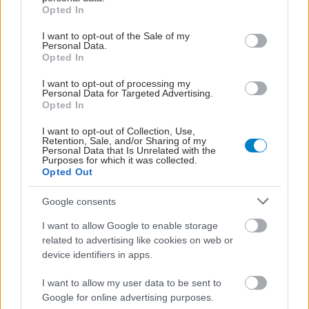
grant or deny consent to Google and its third-party tags to
μικρή ηλικία μπορούν να αντιμετωπιστούν.
Opted In
use your data for below specified purposes in below Google
consent section.
I want to opt-out of the Sale of my
Personal Data.
Opted In
I want to opt-out of processing my
Personal Data for Targeted Advertising.
Opted In
I want to opt-out of Collection, Use,
Retention, Sale, and/or Sharing of my
Personal Data that Is Unrelated with the
Purposes for which it was collected.
Opted Out
Google consents
I want to allow Google to enable storage
Τετάρτη, 10 Ιανουαρίου 2018, 13:58
related to advertising like cookies on web or
Μύθοι για τα δόντια και την Ορθοδοντική
device identifiers in apps.
«Αν πονάει το δόντι σου, βάλε ούζο». Πόσο ισχύει η γνωστή
I want to allow my user data to be sent to
συμβουλή φίλων και γνωστών;
Google for online advertising purposes.