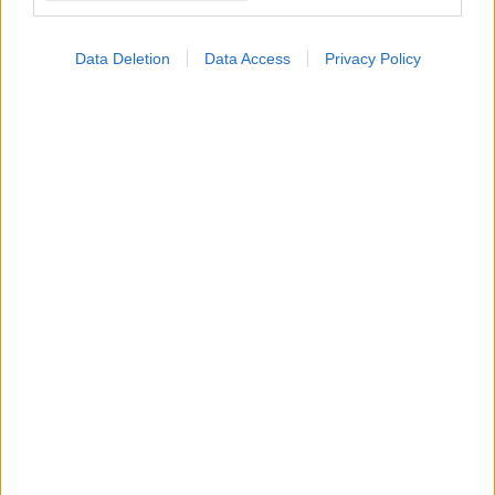
Data Deletion
Data Access
Privacy Policy
Δευτέρα, 31 Οκτωβρίου 2016
Έλληνας συμμετέχει στο ΔΣ
Mπράβο! Τέτοια νέα πρέπει κάποια στιγμή να παίρνουν και
την αξία που τους αναλογεί! Κάτι που συμβαίνει στο
εξωτερικό…τη στιγμή που στην Ελλάδα όλοι σφυρίζουν! Στη
Γενική Συνέλευση της Ευρωπαϊκής Ομοσπονδίας