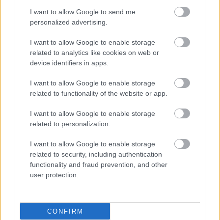
I want to allow Google to send me
personalized advertising.
I want to allow Google to enable storage
related to analytics like cookies on web or
device identifiers in apps.
I want to allow Google to enable storage
related to functionality of the website or app.
I want to allow Google to enable storage
related to personalization.
I want to allow Google to enable storage
Παρασκευή, 12 Μαΐου 2017, 13:02
related to security, including authentication
Ορθοδοντικός έλεγχος: Γιατί πρέπει να γίνεται
functionality and fraud prevention, and other
μέχρι την ηλικία των 7 ετών
user protection.
Η Εταιρεία Ορθοδοντικής και Γναθοπροσωπικής Μελέτης και
Έρευνας συμμετέχει ενεργά στη φετινή πρώτη Παγκόσμια
CONFIRM
Ημέρα Ορθοδοντικής Υγείας.