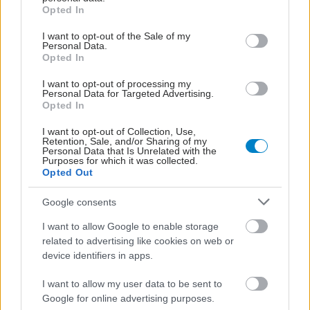
grant or deny consent to Google and its third-party tags to
Στοιχεία 12.000 παιδιών, στις ΗΠΑ, 9 και 10 ετών, έδειξαν ότι
Opted In
use your data for below specified purposes in below Google
το 5% έκανε υπερβολική κατανάλωση φαγητού, ενώ το 2,5%
consent section.
I want to opt-out of the Sale of my
είχε λάβει μέτρα αποφυγής αύξησης του σωματικού του
Personal Data.
Opted In
βάρους.
I want to opt-out of processing my
Personal Data for Targeted Advertising.
Opted In
I want to opt-out of Collection, Use,
Retention, Sale, and/or Sharing of my
Personal Data that Is Unrelated with the
Purposes for which it was collected.
Opted Out
Google consents
I want to allow Google to enable storage
related to advertising like cookies on web or
device identifiers in apps.
Τετάρτη, 13 Ιουλίου 2022, 17:14
I want to allow my user data to be sent to
Google for online advertising purposes.
Εγκαίνια της Μονάδας Διαταραχών Πρόσληψης