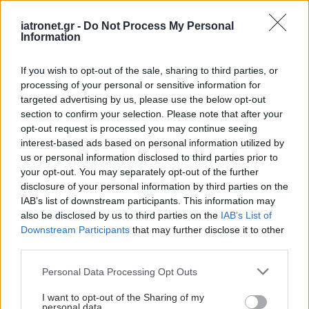
Η μεγαλύτερη έρευνα έως σήμερα έδειξε σημαντικές
iatronet.gr -
Do Not Process My Personal
διαφορές στον εγκέφαλο όσων έχουν ανορεξία.
Information
If you wish to opt-out of the sale, sharing to third parties, or
processing of your personal or sensitive information for
targeted advertising by us, please use the below opt-out
section to confirm your selection. Please note that after your
opt-out request is processed you may continue seeing
interest-based ads based on personal information utilized by
us or personal information disclosed to third parties prior to
your opt-out. You may separately opt-out of the further
disclosure of your personal information by third parties on the
IAB’s list of downstream participants. This information may
also be disclosed by us to third parties on the
IAB’s List of
Downstream Participants
that may further disclose it to other
third parties.
Τετάρτη, 03 Αυγούστου 2022, 14:30
Please note that this website/app uses one or more Google
Personal Data Processing Opt Outs
Οι διατροφικές διαταραχές ξεκινούν ακόμα και
services and may gather and store information including but
από την ηλικία των 9 ετών
not limited to your visit or usage behaviour. You may click to
I want to opt-out of the Sharing of my
personal data.