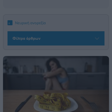
Νευρική ανορεξία
Φίλτρα άρθρων