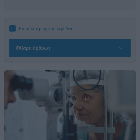
Εκφύλιση ωχράς κηλίδας
Φίλτρα άρθρων