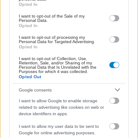
ηλίου, ακόμη και με φακούς από ζελατίνη
grant or deny consent to Google and its third-party tags to
Opted In
use your data for below specified purposes in below Google
Γυρίστε την πλάτη στην παραπληροφόρηση από μη ειδικούς.
consent section.
I want to opt-out of the Sale of my
Personal Data.
Opted In
I want to opt-out of processing my
Personal Data for Targeted Advertising.
Opted In
I want to opt-out of Collection, Use,
Retention, Sale, and/or Sharing of my
Personal Data that Is Unrelated with the
Purposes for which it was collected.
Opted Out
Google consents
I want to allow Google to enable storage
related to advertising like cookies on web or
Δευτέρα, 10 Ιουνίου 2024, 17:33
device identifiers in apps.
Τα συμπληρώματα μελατονίνης μειώνουν τις
I want to allow my user data to be sent to
πιθανότητες ηλικιακής εκφύλισης ωχράς
Google for online advertising purposes.
κηλίδας [μελέτη]