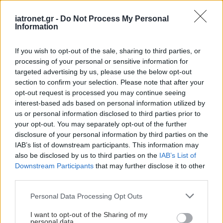
μπορούν να προβλέψουν την απώλεια όρασης
iatronet.gr -
Do Not Process My Personal
Ανακαλύψεις μπορεί να οδηγήσουν σε καινοτόμες αγωγές
Information
για την εκφύλιση ωχράς κηλίδας.
If you wish to opt-out of the sale, sharing to third parties, or
processing of your personal or sensitive information for
targeted advertising by us, please use the below opt-out
section to confirm your selection. Please note that after your
opt-out request is processed you may continue seeing
interest-based ads based on personal information utilized by
us or personal information disclosed to third parties prior to
your opt-out. You may separately opt-out of the further
disclosure of your personal information by third parties on the
IAB’s list of downstream participants. This information may
also be disclosed by us to third parties on the
IAB’s List of
Downstream Participants
that may further disclose it to other
third parties.
Please note that this website/app uses one or more Google
Personal Data Processing Opt Outs
Δευτέρα, 01 Ιουλίου 2024, 08:00
services and may gather and store information including but
Μ. Μαρτάκου: Κυκλοφορούν μαϊμού γυαλιά
not limited to your visit or usage behaviour. You may click to
I want to opt-out of the Sharing of my
personal data.