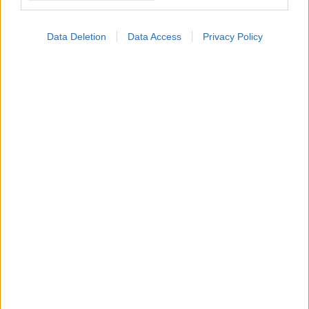
Data Deletion
Data Access
Privacy Policy
Πέμπτη, 11 Μαΐου 2023, 14:28
Δ. Παπαδημητριάδης: Αστοχία της ανθρώπινης
διανόησης το "σύνδρομο ξεχασμένου μωρού"
Τι ανέφερε την Πέμπτη ο ψυχίατρος - ψυχοθεραπευτής, με
αφορμή το τραγικό περιστατικό στην 'Αρτα.