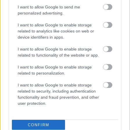
I want to allow Google to send me
personalized advertising.
I want to allow Google to enable storage
related to analytics like cookies on web or
device identifiers in apps.
I want to allow Google to enable storage
related to functionality of the website or app.
Πέμπτη, 25 Μαΐου 2023, 14:32
I want to allow Google to enable storage
related to personalization.
Γιατί χάνουν τη ζωή τους παιδιά που αφήνονται
σε σταματημένα αυτοκινήτα
I want to allow Google to enable storage
related to security, including authentication
Η θερμοπληξία είναι απειλητική, ακόμη και στην περίπτωση
functionality and fraud prevention, and other
που τα παράθυρα είναι 5 εκατοστά ανοικτά, αναφέρουν οι
user protection.
ειδικοί.
CONFIRM