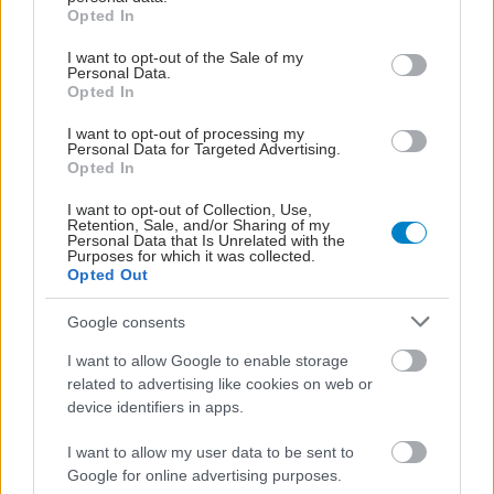
grant or deny consent to Google and its third-party tags to
Opted In
use your data for below specified purposes in below Google
consent section.
I want to opt-out of the Sale of my
Personal Data.
Opted In
I want to opt-out of processing my
Personal Data for Targeted Advertising.
Opted In
I want to opt-out of Collection, Use,
Retention, Sale, and/or Sharing of my
Personal Data that Is Unrelated with the
Purposes for which it was collected.
Σάββατο, 27 Μαΐου 2023, 23:30
Opted Out
'Ερευνα της ΕΛΑΣ για 15 θανάτους παιδιών σε
Google consents
νοσοκομεία
Ποιος είναι ο ψεύτικος "Μεσσίας" και ποιος είναι ο ρόλος
I want to allow Google to enable storage
related to advertising like cookies on web or
ΜΚΟ στην υπόθεση.
device identifiers in apps.
I want to allow my user data to be sent to
Google for online advertising purposes.