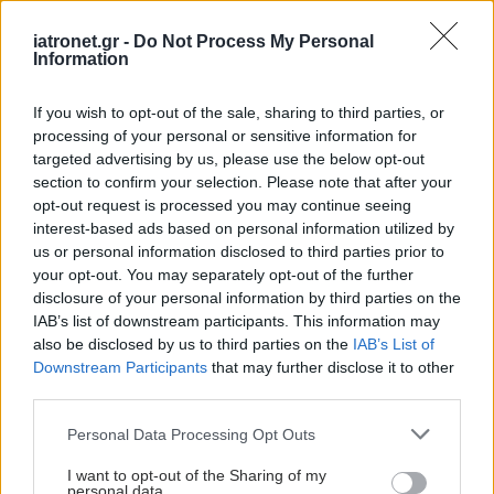
iatronet.gr -
Do Not Process My Personal
Information
If you wish to opt-out of the sale, sharing to third parties, or
processing of your personal or sensitive information for
targeted advertising by us, please use the below opt-out
section to confirm your selection. Please note that after your
opt-out request is processed you may continue seeing
Πέμπτη, 15 Ιουνίου 2023, 18:00
interest-based ads based on personal information utilized by
us or personal information disclosed to third parties prior to
2 στα 3 παιδιά υφίστανται "σεξουαλική βλάβη"
your opt-out. You may separately opt-out of the further
στο Διαδίκτυο - Η εμπειρία στην Ευρώπη
disclosure of your personal information by third parties on the
[έρευνα]
IAB’s list of downstream participants. This information may
also be disclosed by us to third parties on the
IAB’s List of
Τι απάντησαν 2.000 νέοι ηλικίας 18 ετών για την εμπειρία
Downstream Participants
that may further disclose it to other
τους και τι σχολιάζει το "Χαμόγελο του Παιδιού" για το
third parties.
συγκεκριμένο πρόβλημα.
Please note that this website/app uses one or more Google
Personal Data Processing Opt Outs
services and may gather and store information including but
not limited to your visit or usage behaviour. You may click to
I want to opt-out of the Sharing of my
personal data.