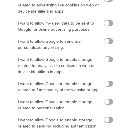
related to advertising like cookies on web or
Δευτέρα, 12 Νοεμβρίου 2007, 12:14
device identifiers in apps.
Δραματικά αυξάνεται η Χρόνια Αποφρακτική
Πνευμονοπάθεια
I want to allow my user data to be sent to
Google for online advertising purposes.
Μια από τις μοιραίες επιπτώσεις του καπνίσματος είναι η
χρόνια αποφρακτική πνευμονοπάθεια (ΧΑΠ), από την οποία
I want to allow Google to send me
υπολογίζεται ότι σήμερα πάσχουν περισσότεροι από
personalized advertising.
350.000 Έλληνες.
I want to allow Google to enable storage
related to analytics like cookies on web or
device identifiers in apps.
...
5
6
7
8
9
I want to allow Google to enable storage
related to functionality of the website or app.
I want to allow Google to enable storage
related to personalization.
I want to allow Google to enable storage
related to security, including authentication