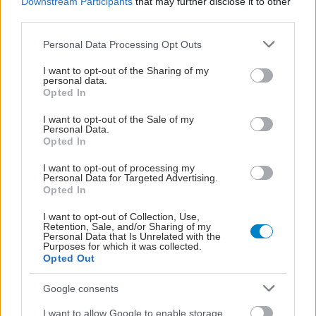
Downstream Participants
that may further disclose it to other
Ζωή με ποιότητα στους πάσχοντες από ΧΑΠ
third parties.
Καλύτερη ποιότητα ζωής μπορούν να έχουν οι πάσχοντες
Please note that this website/app uses one or more Google
Personal Data Processing Opt Outs
από Χρόνια Αποφρακτική Πνευμονοπάθεια. Τα
services and may gather and store information including but
αποτελέσματα πρόσφατης μελέτης δείχνουν ότι μπορεί να
not limited to your visit or usage behaviour. You may click to
I want to opt-out of the Sharing of my
personal data.
grant or deny consent to Google and its third-party tags to
βελτιωθεί, επί αρκετά μεγάλο χρονικό διάστημα, η
Opted In
use your data for below specified purposes in below Google
πνευμονική λειτουργία.
consent section.
I want to opt-out of the Sale of my
Personal Data.
Opted In
I want to opt-out of processing my
Personal Data for Targeted Advertising.
Opted In
I want to opt-out of Collection, Use,
Retention, Sale, and/or Sharing of my
Personal Data that Is Unrelated with the
Purposes for which it was collected.
Opted Out
Google consents
I want to allow Google to enable storage