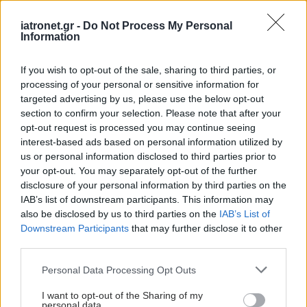
iatronet.gr -
Do Not Process My Personal
Information
If you wish to opt-out of the sale, sharing to third parties, or
processing of your personal or sensitive information for
targeted advertising by us, please use the below opt-out
section to confirm your selection. Please note that after your
opt-out request is processed you may continue seeing
interest-based ads based on personal information utilized by
us or personal information disclosed to third parties prior to
your opt-out. You may separately opt-out of the further
Δευτέρα, 16 Δεκεμβρίου 2024, 07:05
disclosure of your personal information by third parties on the
H αξιοποίηση των δεδομένων Yγείας
IAB’s list of downstream participants. This information may
also be disclosed by us to third parties on the
IAB’s List of
Με αρχικό προϋπολογισμό 28 εκατ. ευρώ.
Downstream Participants
that may further disclose it to other
third parties.
Please note that this website/app uses one or more Google
Personal Data Processing Opt Outs
services and may gather and store information including but
not limited to your visit or usage behaviour. You may click to
I want to opt-out of the Sharing of my
personal data.