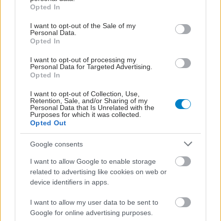
grant or deny consent to Google and its third-party tags to
Opted In
use your data for below specified purposes in below Google
consent section.
I want to opt-out of the Sale of my
Personal Data.
Opted In
I want to opt-out of processing my
Personal Data for Targeted Advertising.
Opted In
I want to opt-out of Collection, Use,
Παρασκευή, 13 Δεκεμβρίου 2024, 13:54
Retention, Sale, and/or Sharing of my
Personal Data that Is Unrelated with the
Σύλλογος 95, Ελληνική: Η ενσυναίσθηση στη
Purposes for which it was collected.
σχέση επαγγελματία υγείας-ασθενή
Opted Out
Η συγκεκριμένη δράση έδωσε πολύτιμα εργαλεία στους
Google consents
μελλοντικούς επαγγελματίες υγείας, ώστε να υιοθετήσουν
τις βασικές αρχές της ασθενοκεντρικής προσέγγισης.
I want to allow Google to enable storage
related to advertising like cookies on web or
device identifiers in apps.
I want to allow my user data to be sent to
Google for online advertising purposes.