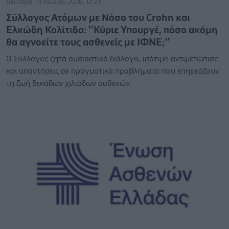
Δευτέρα, 13 Ιουλίου 2026, 12:23
Σύλλογος Ατόμων με Νόσο του Crohn και
Ελκώδη Κολίτιδα: ''Κύριε Υπουργέ, πόσο ακόμη
θα αγνοείτε τους ασθενείς με ΙΦΝΕ;''
Ο Σύλλογoς ζητά ουσιαστικό διάλογο, ισότιμη αντιμετώπιση
και απαντήσεις σε πραγματικά προβλήματα που επηρεάζουν
τη ζωή δεκάδων χιλιάδων ασθενών.