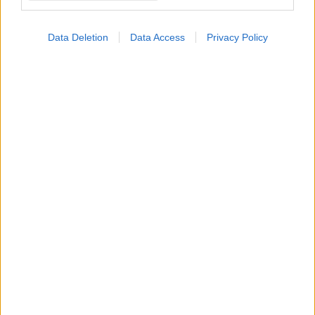
Data Deletion
Data Access
Privacy Policy
Τετάρτη, 23 Οκτωβρίου 2024, 07:00
Τι σημαίνει η συμμετοχή της 'Ένωσης Σπανίων
Ασθενών Ελλάδος στο Rare Disease
International
Οι Έλληνες ασθενείς θα έχουν καλύτερη πρόσβαση σε νέες
γνώσεις, πληροφορίες για θεραπείες και επιστημονικά
δεδομένα.