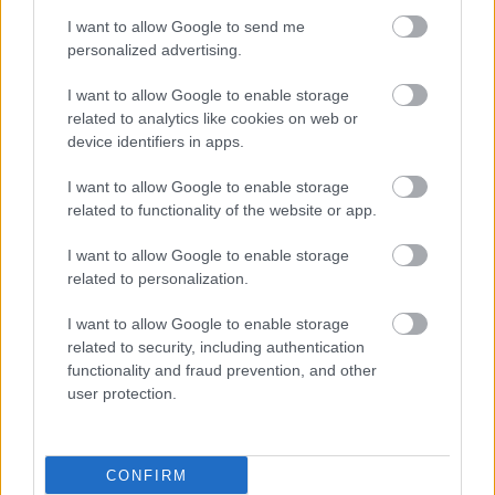
I want to allow Google to send me
personalized advertising.
I want to allow Google to enable storage
related to analytics like cookies on web or
device identifiers in apps.
I want to allow Google to enable storage
related to functionality of the website or app.
Πέμπτη, 28 Νοεμβρίου 2024, 13:08
I want to allow Google to enable storage
Σύλλογος “95”: Ελληνική συμμαχία για τους
related to personalization.
σπάνιους ασθενείς
Το Πρόγραμμα «Ζεύξη» αποτελεί μια καινοτόμο
I want to allow Google to enable storage
related to security, including authentication
πρωτοβουλία, μια γέφυρα που ένωσε τους μελλοντικούς
functionality and fraud prevention, and other
Επιστήμονες Υγείας με τους Σπάνιους Ασθενείς, δίνοντας
user protection.
στους φοιτητές της Ιατρικής και της Φαρμακευτικής την
ευκαιρία να συνομιλήσουν με Ασθενείς με Σπάνια Νοσήματα.
CONFIRM