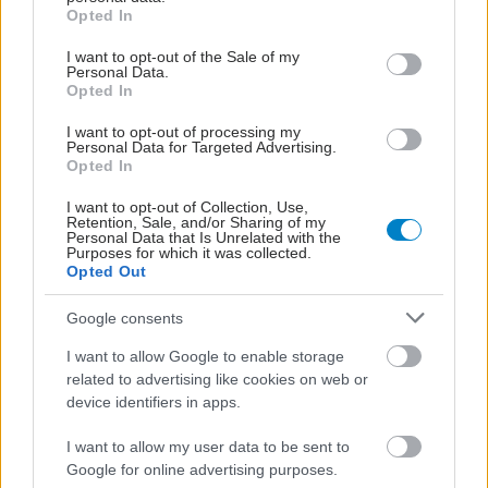
grant or deny consent to Google and its third-party tags to
διαρκούς αναβάθμισης των παρεχόμενων υπηρεσιών του σε
Opted In
use your data for below specified purposes in below Google
ασθενείς της ευρύτερης περιοχής.
consent section.
I want to opt-out of the Sale of my
Personal Data.
Opted In
I want to opt-out of processing my
Personal Data for Targeted Advertising.
Opted In
I want to opt-out of Collection, Use,
Retention, Sale, and/or Sharing of my
Personal Data that Is Unrelated with the
Purposes for which it was collected.
Opted Out
Google consents
I want to allow Google to enable storage
related to advertising like cookies on web or
Κυριακή, 25 Ιανουαρίου 2026, 08:00
device identifiers in apps.
Αχρωματοψία στα παιδιά: Τι είναι, πώς
I want to allow my user data to be sent to
αναγνωρίζεται και τι πρέπει να κάνουμε
Google for online advertising purposes.
Η διάγνωση μπορεί να γίνει από την προσχολική ηλικία, αλλά