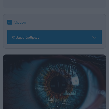
Όραση
Φίλτρα άρθρων