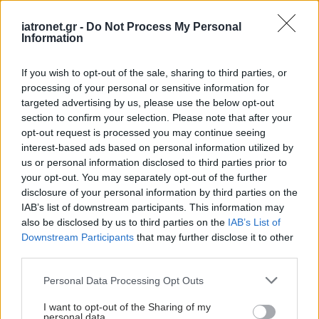
όπως οι ενήλικες.
iatronet.gr -
Do Not Process My Personal
Information
If you wish to opt-out of the sale, sharing to third parties, or
processing of your personal or sensitive information for
targeted advertising by us, please use the below opt-out
section to confirm your selection. Please note that after your
opt-out request is processed you may continue seeing
interest-based ads based on personal information utilized by
us or personal information disclosed to third parties prior to
your opt-out. You may separately opt-out of the further
disclosure of your personal information by third parties on the
IAB’s list of downstream participants. This information may
also be disclosed by us to third parties on the
IAB’s List of
Τρίτη, 10 Φεβρουαρίου 2026, 12:00
Downstream Participants
that may further disclose it to other
Νέα εποχή για το Κέντρο Όρασης Ηπείρου και
third parties.
την οφθαλμολογία στη Δ. Ελλάδα μέσω της
Please note that this website/app uses one or more Google
Personal Data Processing Opt Outs
ένταξής του στο δίκτυο της Sanoptis
services and may gather and store information including but
not limited to your visit or usage behaviour. You may click to
I want to opt-out of the Sharing of my
Στο πλαίσιο της ευρύτερης στρατηγικής ανάπτυξης και
personal data.