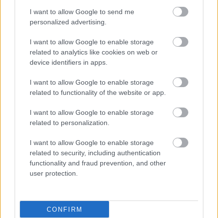
συχνά επιβεβαιώνεται στην ηλικία 4 - 7 ετών.
I want to allow Google to send me
personalized advertising.
I want to allow Google to enable storage
related to analytics like cookies on web or
device identifiers in apps.
I want to allow Google to enable storage
related to functionality of the website or app.
I want to allow Google to enable storage
related to personalization.
I want to allow Google to enable storage
related to security, including authentication
functionality and fraud prevention, and other
Δευτέρα, 05 Ιανουαρίου 2026, 13:53
user protection.
Πόσο επικίνδυνες είναι οι διαβάσεις για
ανθρώπους με απώλεια όρασης; [μελέτη]
CONFIRM
Τι έδειξε νέα έρευνα στο περιοδικό PLOS One.