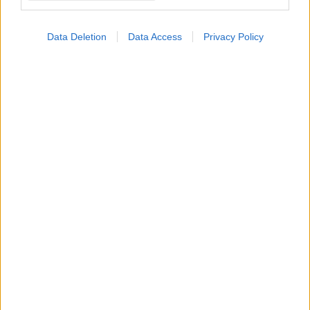
Data Deletion
Data Access
Privacy Policy
Κυριακή, 23 Νοεμβρίου 2025, 08:00
Προβλήματα όρασης: Αναζητείται θεραπεία
στη...λάθος πλευρά των οπτικών κυττάρων
Επιστημονική ομάδα από τη Βιέννη και το Λιντς της
Αυστρίας παρουσιάζει νέα προσέγγιση στο επιστημονικό
περιοδικό "Advanced Functional Materials".